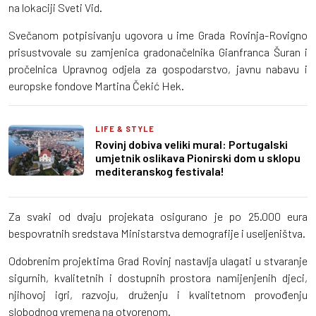
na lokaciji Sveti Vid.
Svečanom potpisivanju ugovora u ime Grada Rovinja-Rovigno
prisustvovale su zamjenica gradonačelnika Gianfranca Šuran i
pročelnica Upravnog odjela za gospodarstvo, javnu nabavu i
europske fondove Martina Čekić Hek.
LIFE & STYLE
Rovinj dobiva veliki mural: Portugalski
umjetnik oslikava Pionirski dom u sklopu
mediteranskog festivala!
Za svaki od dvaju projekata osigurano je po 25.000 eura
bespovratnih sredstava Ministarstva demografije i useljeništva.
Odobrenim projektima Grad Rovinj nastavlja ulagati u stvaranje
sigurnih, kvalitetnih i dostupnih prostora namijenjenih djeci,
njihovoj igri, razvoju, druženju i kvalitetnom provođenju
slobodnog vremena na otvorenom.