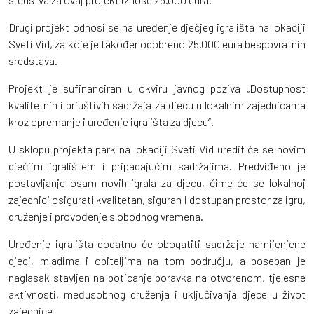
Drugi projekt odnosi se na uređenje dječjeg igrališta na lokaciji
Sveti Vid, za koje je također odobreno 25.000 eura bespovratnih
sredstava.
Projekt je sufinanciran u okviru javnog poziva „Dostupnost
kvalitetnih i priuštivih sadržaja za djecu u lokalnim zajednicama
kroz opremanje i uređenje igrališta za djecu“.
U sklopu projekta park na lokaciji Sveti Vid uredit će se novim
dječjim igralištem i pripadajućim sadržajima. Predviđeno je
postavljanje osam novih igrala za djecu, čime će se lokalnoj
zajednici osigurati kvalitetan, siguran i dostupan prostor za igru,
druženje i provođenje slobodnog vremena.
Uređenje igrališta dodatno će obogatiti sadržaje namijenjene
djeci, mladima i obiteljima na tom području, a poseban je
naglasak stavljen na poticanje boravka na otvorenom, tjelesne
aktivnosti, međusobnog druženja i uključivanja djece u život
zajednice.