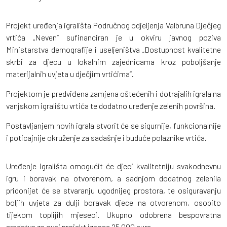
Projekt uređenja igrališta Područnog odjeljenja Valbruna Dječjeg
vrtića „Neven“ sufinanciran je u okviru javnog poziva
Ministarstva demografije i useljeništva „Dostupnost kvalitetne
skrbi za djecu u lokalnim zajednicama kroz poboljšanje
materijalnih uvjeta u dječjim vrtićima“.
Projektom je predviđena zamjena oštećenih i dotrajalih igrala na
vanjskom igralištu vrtića te dodatno uređenje zelenih površina.
Postavljanjem novih igrala stvorit će se sigurnije, funkcionalnije
i poticajnije okruženje za sadašnje i buduće polaznike vrtića.
Uređenje igrališta omogućit će djeci kvalitetniju svakodnevnu
igru i boravak na otvorenom, a sadnjom dodatnog zelenila
pridonijet će se stvaranju ugodnijeg prostora, te osiguravanju
boljih uvjeta za dulji boravak djece na otvorenom, osobito
tijekom toplijih mjeseci. Ukupno odobrena bespovratna
sredstva za ovaj projekt iznose 25.000 eura.