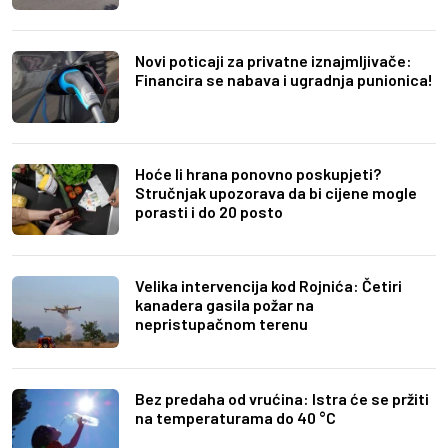
Novi poticaji za privatne iznajmljivače:
Financira se nabava i ugradnja punionica!
Hoće li hrana ponovno poskupjeti?
Stručnjak upozorava da bi cijene mogle
porasti i do 20 posto
Velika intervencija kod Rojnića: Četiri
kanadera gasila požar na
nepristupačnom terenu
Bez predaha od vrućina: Istra će se pržiti
na temperaturama do 40 °C