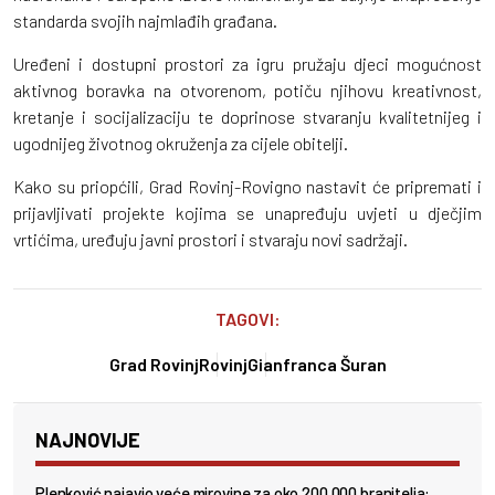
standarda svojih najmlađih građana.
Uređeni i dostupni prostori za igru pružaju djeci mogućnost
aktivnog boravka na otvorenom, potiču njihovu kreativnost,
kretanje i socijalizaciju te doprinose stvaranju kvalitetnijeg i
ugodnijeg životnog okruženja za cijele obitelji.
Kako su priopćili, Grad Rovinj-Rovigno nastavit će pripremati i
prijavljivati projekte kojima se unapređuju uvjeti u dječjim
vrtićima, uređuju javni prostori i stvaraju novi sadržaji.
TAGOVI:
Grad Rovinj
Rovinj
Gianfranca Šuran
NAJNOVIJE
Plenković najavio veće mirovine za oko 200.000 branitelja: