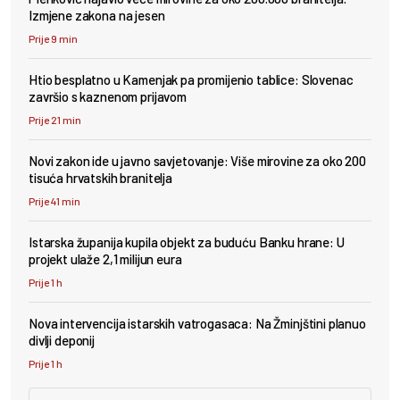
Izmjene zakona na jesen
Prije 9 min
Htio besplatno u Kamenjak pa promijenio tablice: Slovenac
završio s kaznenom prijavom
Prije 21 min
Novi zakon ide u javno savjetovanje: Više mirovine za oko 200
tisuća hrvatskih branitelja
Prije 41 min
Istarska županija kupila objekt za buduću Banku hrane: U
projekt ulaže 2,1 milijun eura
Prije 1 h
Nova intervencija istarskih vatrogasaca: Na Žminjštini planuo
divlji deponij
Prije 1 h