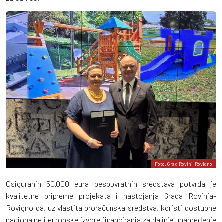
Foto: Grad Rovinj-Rovigno
Osiguranih 50.000 eura bespovratnih sredstava potvrda je
kvalitetne pripreme projekata i nastojanja Grada Rovinja-
Rovigno da, uz vlastita proračunska sredstva, koristi dostupne
nacionalne i europske izvore financiranja za daljnje unapređenje