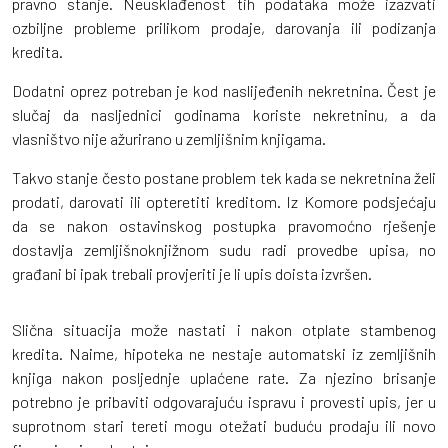
pravno stanje. Neusklađenost tih podataka može izazvati
ozbiljne probleme prilikom prodaje, darovanja ili podizanja
kredita.
Dodatni oprez potreban je kod naslijeđenih nekretnina. Čest je
slučaj da nasljednici godinama koriste nekretninu, a da
vlasništvo nije ažurirano u zemljišnim knjigama.
Takvo stanje često postane problem tek kada se nekretnina želi
prodati, darovati ili opteretiti kreditom. Iz Komore podsjećaju
da se nakon ostavinskog postupka pravomoćno rješenje
dostavlja zemljišnoknjižnom sudu radi provedbe upisa, no
građani bi ipak trebali provjeriti je li upis doista izvršen.
Slična situacija može nastati i nakon otplate stambenog
kredita. Naime, hipoteka ne nestaje automatski iz zemljišnih
knjiga nakon posljednje uplaćene rate. Za njezino brisanje
potrebno je pribaviti odgovarajuću ispravu i provesti upis, jer u
suprotnom stari tereti mogu otežati buduću prodaju ili novo