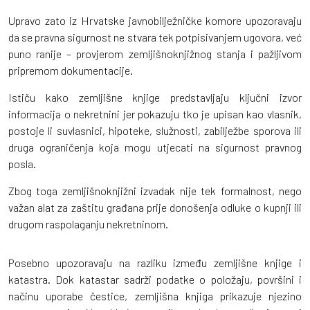
Upravo zato iz Hrvatske javnobilježničke komore upozoravaju
da se pravna sigurnost ne stvara tek potpisivanjem ugovora, već
puno ranije – provjerom zemljišnoknjižnog stanja i pažljivom
pripremom dokumentacije.
Ističu kako zemljišne knjige predstavljaju ključni izvor
informacija o nekretnini jer pokazuju tko je upisan kao vlasnik,
postoje li suvlasnici, hipoteke, služnosti, zabilježbe sporova ili
druga ograničenja koja mogu utjecati na sigurnost pravnog
posla.
Zbog toga zemljišnoknjižni izvadak nije tek formalnost, nego
važan alat za zaštitu građana prije donošenja odluke o kupnji ili
drugom raspolaganju nekretninom.
Posebno upozoravaju na razliku između zemljišne knjige i
katastra. Dok katastar sadrži podatke o položaju, površini i
načinu uporabe čestice, zemljišna knjiga prikazuje njezino