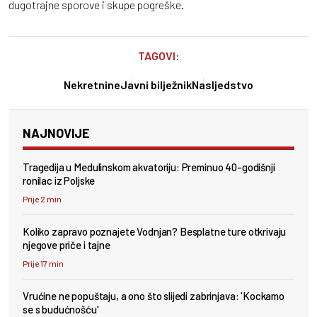
dugotrajne sporove i skupe pogreške.
TAGOVI:
Nekretnine
Javni bilježnik
Nasljedstvo
NAJNOVIJE
Tragedija u Medulinskom akvatoriju: Preminuo 40-godišnji
ronilac iz Poljske
Prije 2 min
Koliko zapravo poznajete Vodnjan? Besplatne ture otkrivaju
njegove priče i tajne
Prije 17 min
Vrućine ne popuštaju, a ono što slijedi zabrinjava: 'Kockamo
se s budućnošću'