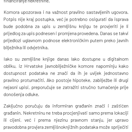
financiranje nekretnine.
Komora upozorava i na važnost pravilno sastavljenih ugovora.
Potpis nije kraj postupka, već je potrebno osigurati da isprava
bude podobna za upis u zemljišnu knjigu te provjeriti je li
prijedlog za upis podnesen i promjena provedena. Danas se takvi
prijedlozi uglavnom podnose elektroničkim putem preko javnih
bilježnika ili odvjetnika.
Iako su zemljišne knjige danas lako dostupne u digitalnom
obliku, iz Hrvatske javnobilježničke komore napominju kako
dostupnost podataka ne znači da ih je uvijek jednostavno
pravilno protumačiti. Ako postoje hipoteke, zabilježbe ili drugi
nejasni upisi, preporučuje se zatražiti stručno tumačenje prije
donošenja odluke.
Zaključno poručuju da informiran građanin znači i zaštićen
građanin. Nekretninu ne treba procjenjivati samo prema lokaciji
ili cijeni, već i prema njezinu pravnom stanju, jer upravo
pravodobna provjera zemljišnoknjižnih podataka može spriječiti