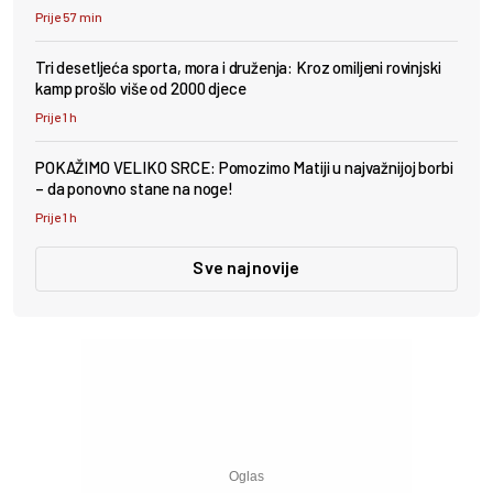
Prije 57 min
Tri desetljeća sporta, mora i druženja: Kroz omiljeni rovinjski
kamp prošlo više od 2000 djece
Prije 1 h
POKAŽIMO VELIKO SRCE: Pomozimo Matiji u najvažnijoj borbi
– da ponovno stane na noge!
Prije 1 h
Sve najnovije