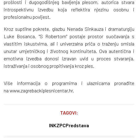
prošlosti i dugogodišnjeg bavljenja plesom, autorica stvara
introspektivnu izvedbu koja reflektira njezinu osobnu i
profesionalnu povijest.
Kroz suptilne pokrete, glazbu Nenada Sinkauza i dramaturgiju
Luke Bosanca, "S Robertom" postaje prostor suočavanja s
vlastitim iskustvima, ali i univerzalna priča o traženju smisla
unutar umjetničkog i životnog kontinuiteta. Ova autentična i
emotivna izvedba donosi izravan uvid u proces stvaranja,
istraživanja i osobnog propitivanja kroz ples.
Više informacija o programima i ulaznicama pronađite
na www.zagrebackiplesnicentar.hr.
TAGOVI:
INK
ZPC
Predstava