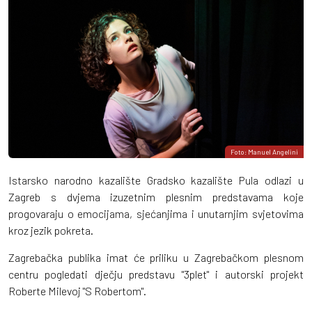
Foto: Manuel Angelini
Istarsko narodno kazalište Gradsko kazalište Pula odlazi u
Zagreb s dvjema izuzetnim plesnim predstavama koje
progovaraju o emocijama, sjećanjima i unutarnjim svjetovima
kroz jezik pokreta.
Zagrebačka publika imat će priliku u Zagrebačkom plesnom
centru pogledati dječju predstavu "3plet" i autorski projekt
Roberte Milevoj "S Robertom".