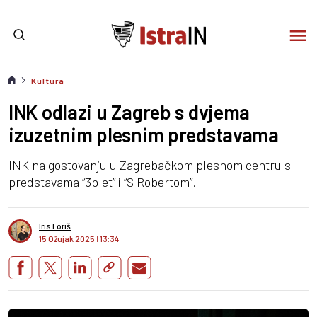
Kultura
INK odlazi u Zagreb s dvjema
izuzetnim plesnim predstavama
INK na gostovanju u Zagrebačkom plesnom centru s
predstavama “3plet” i “S Robertom”.
Iris Foriš
15 Ožujak 2025
I
13:34