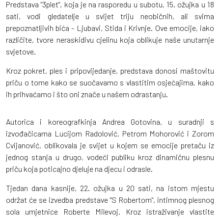
Predstava "3plet", koja je na rasporedu u subotu, 15. ožujka u 18
sati, vodi gledatelje u svijet triju neobičnih, ali svima
prepoznatljivih bića - Ljubavi, Stida i Krivnje. Ove emocije, iako
različite, tvore neraskidivu cjelinu koja oblikuje naše unutarnje
svjetove.
Kroz pokret, ples i pripovijedanje, predstava donosi maštovitu
priču o tome kako se suočavamo s vlastitim osjećajima, kako
ih prihvaćamo i što oni znače u našem odrastanju.
Autorica i koreografkinja Andrea Gotovina, u suradnji s
izvođačicama Lucijom Radolović, Petrom Mohorović i Zorom
Cvijanović, oblikovala je svijet u kojem se emocije pretaču iz
jednog stanja u drugo, vodeći publiku kroz dinamičnu plesnu
priču koja poticajno djeluje na djecu i odrasle.
Tjedan dana kasnije, 22. ožujka u 20 sati, na istom mjestu
održat će se izvedba predstave "S Robertom", intimnog plesnog
sola umjetnice Roberte Milevoj. Kroz istraživanje vlastite