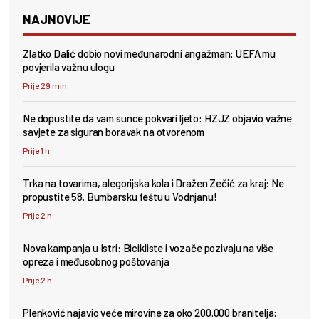
NAJNOVIJE
Zlatko Dalić dobio novi međunarodni angažman: UEFA mu
povjerila važnu ulogu
Prije 29 min
Ne dopustite da vam sunce pokvari ljeto: HZJZ objavio važne
savjete za siguran boravak na otvorenom
Prije 1 h
Trka na tovarima, alegorijska kola i Dražen Zečić za kraj: Ne
propustite 58. Bumbarsku feštu u Vodnjanu!
Prije 2 h
Nova kampanja u Istri: Bicikliste i vozače pozivaju na više
opreza i međusobnog poštovanja
Prije 2 h
Plenković najavio veće mirovine za oko 200.000 branitelja: