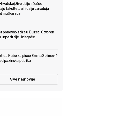
Hrvatskoj žive dulje i češće
ju fakultet, ali i dalje zarađuju
od muškaraca
est ponovno stiže u Buzet: Otvoren
 ugostitelje i izlagače
tica Kuće za pisce Emina Selimović
red pazinsku publiku
Sve najnovije