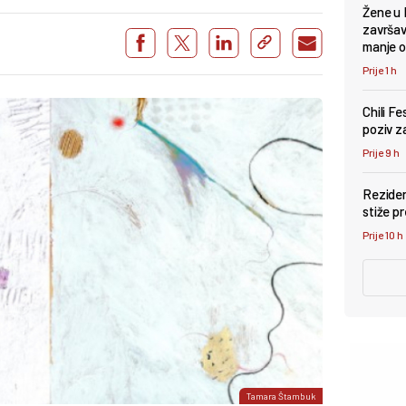
Žene u 
završava
manje 
Prije 1 h
Chili F
poziv za
Prije 9 h
Reziden
stiže p
Prije 10 h
Tamara Štambuk