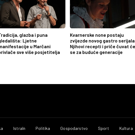
Tradicija, glazba i puna
Kvarnerske none postaju
gledališta: Ljetne
zvijezde novog gastro serijala
manifestacije u Marčani
Njihovi recepti i priče čuvat ć
privlače sve više posjetitelja
se za buduće generacije
ka
IstraIn
Politika
Gospodarstvo
Sport
Kultura