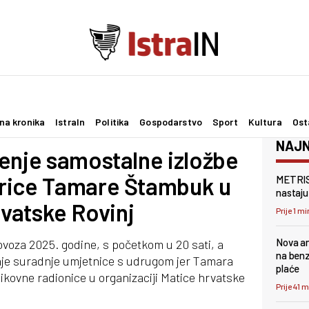
na kronika
IstraIn
Politika
Gospodarstvo
Sport
Kultura
Ost
NAJN
enje samostalne izložbe
rice Tamare Štambuk u
METRIS 
nastaju 
rvatske Rovinj
Prije 1 mi
Nova an
lovoza 2025. godine, s početkom u 20 sati, a
na benz
je suradnje umjetnice s udrugom jer Tamara
plaće
ikovne radionice u organizaciji Matice hrvatske
Prije 41 