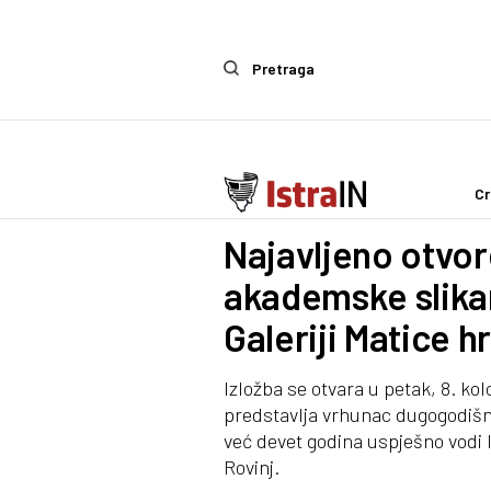
Pretraga
Cr
Kultura
Najavljeno otvor
akademske slika
Galeriji Matice h
Izložba se otvara u petak, 8. ko
predstavlja vrhunac dugogodišn
već devet godina uspješno vodi l
Rovinj.