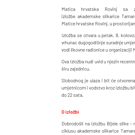
Matica hrvatska Rovinj sa za
izložbe akademske slikarice Tamare
Matice hrvatske Rovinj, u prostorija
Izložba se otvara u petak, 8. kolov
vrhunac dugogodišnje suradnje umje
vodi likovne radionice u organizaciji
Ova izložba nudi uvid u njezin recentn
širu zajednicu.
Slobodnog je ulaza i bit će otvoren
umjetnicom i vodstvo kroz izložbu bit
do 22 sata.
O izložbi
Dobrodošli na izložbu Bijele slike
ciklusu akademske slikarice Tamare