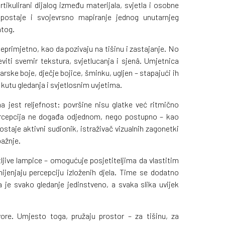
 artikulirani dijalog između materijala, svjetla i osobne
 postaje i svojevrsno mapiranje jednog unutarnjeg
atog.
neprimjetno, kao da pozivaju na tišinu i zastajanje. No
eviti svemir tekstura, svjetlucanja i sjenâ. Umjetnica
karske boje, dječje bojice, šminku, ugljen – stapajući ih
 kutu gledanja i svjetlosnim uvjetima.
a jest reljefnost: površine nisu glatke već ritmično
percepcija ne događa odjednom, nego postupno – kao
staje aktivni sudionik, istraživač vizualnih zagonetki
pažnje.
tljive lampice – omogućuje posjetiteljima da vlastitim
ijenjaju percepciju izloženih djela. Time se dodatno
a je svako gledanje jedinstveno, a svaka slika uvijek
re. Umjesto toga, pružaju prostor – za tišinu, za