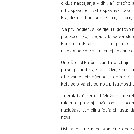
ciklus nastajanja – tihi, ali izrazito
introspekcije. Retrospektiva tako
krajolika – tihog, suzdržanog, ali bog
Na prvi pogled, slike djeluju gotovo 
pogledom koji traje, otkriva se sloj
koristi širok spektar materijala – sli
u površine koje se mijenjaju ovisno o
Ono što slike čini zaista osebujnim
pulsiraju pod svjetlom. Ovdje se 
otkrivanje neizrečenog. Promatrač po
koje se otvaraju samo u prisutnosti 
Interaktivni element izložbe – pokre
rukama upravljaju svjetlom i tako m
naglašava temeljna ideja ciklusa: d
nova.
Ovi radovi ne nude konačne odgovo