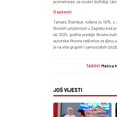
promatranje, za osobni doživljaj. Upra
O autorici
Tamara Štambuk rođena je 1975. u Z
likovnih umjetnosti u Zagrebu kod p
do 2025. godine predaje likovnu kult
autorske likovne radionice za djecu 
je na više grupnih i samostalnih izlož
TAGOVI:
Matica h
JOŠ VIJESTI