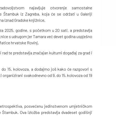
dovoljstvom najavljuje otvorenje samostalne
 Štambuk iz Zagreba, koja će se održati u Galeriji
ma iznad Gradske knjižnice.
oza 2025. godine, s početkom u 20 sati, a predstavlja
tnice s udrugom jer Tamara već devet godina uspješno
 Matice hrvatske Rovinj.
i rad te predstavlja značajan kulturni događaj za grad i
a do 15. kolovoza, a dodajmo još kako će razgovori s
i organizirani svakodnevno od 9. do 15. kolovoza od 19
 – retrospektiva, posvećenu jedinstvenom umjetničkom
 Štambuk. Ova izložba predstavlja dvadeset godišnji