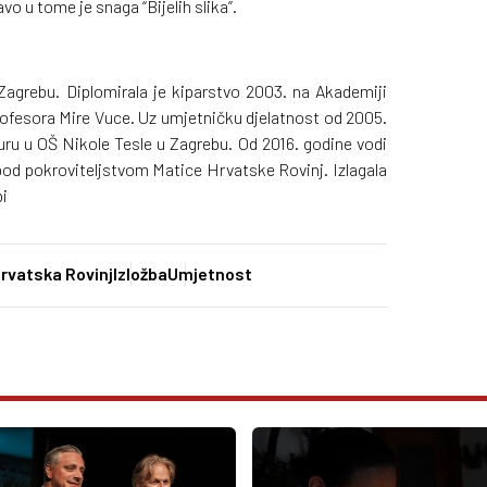
vo u tome je snaga “Bijelih slika”.
agrebu. Diplomirala je kiparstvo 2003. na Akademiji
rofesora Mire Vuce. Uz umjetničku djelatnost od 2005.
uru u OŠ Nikole Tesle u Zagrebu. Od 2016. godine vodi
pod pokroviteljstvom Matice Hrvatske Rovinj. Izlagala
bi
rvatska Rovinj
Izložba
Umjetnost