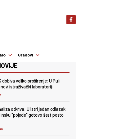
alo
Gradovi
OVIJE
dobiva veliko proširenje: U Puli
novi istraživački laboratoriji
n
aliza otkriva: U Istri jedan odlazak
insku "pojede" gotovo šest posto
min