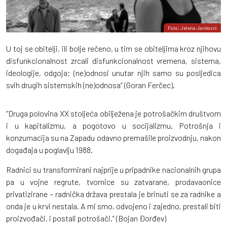
Foto: Jelena Janković
U toj se obitelji, ili bolje rečeno, u tim se obiteljima kroz njihovu
disfunkcionalnost zrcali disfunkcionalnost vremena, sistema,
ideologije, odgoja; (ne)odnosi unutar njih samo su posljedica
svih drugih sistemskih (ne)odnosa“ (Goran Ferčec).
“Druga polovina XX stoljeća obilježena je potrošačkim društvom
i u kapitalizmu, a pogotovo u socijalizmu. Potrošnja i
konzumacija su na Zapadu odavno premašile proizvodnju, nakon
događaja u poglavlju 1988.
Radnici su transformirani najprije u pripadnike nacionalnih grupa
pa u vojne regrute, tvornice su zatvarane, prodavaonice
privatizirane – radnička država prestala je brinuti se za radnike a
onda je u krvi nestala. A mi smo, odvojeno i zajedno, prestali biti
proizvođači, i postali potrošači.” (Bojan Đorđev)