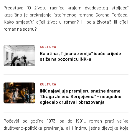
Predstava “O životu radnice krajem dvadesetog stoljeća”
kazališno je prekrajanje istoimenog romana Gorana Ferčeca.
Kako smjestiti cijeli život u roman? Ili pola života? Ili cijeli
roman na scenu?
KULTURA
Balotina „Tijesna zemlja“ iduće srijede
stiže na pozornicu INK-a
KULTURA
INK najavljuje premijeru snažne drame
“Draga Jelena Sergejevna” – neugodno
ogledalo društva i obrazovanja
Počevši od godine 1973. pa do 1991., roman prati velika
društveno-politička previranja, ali i intimu jedne djevojke koja