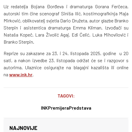
Uz redatelja Bojana Đorđeva i dramaturga Gorana Ferčeca,
autorski tim čine scenograf Siniša Ilić, kostimografkinja Maja
Mirković, oblikovatelj svjetla Dario Družeta, autor glazbe Branko
Sterpin i asistentica dramaturga Emma Kliman. Izvođači su
Nataša Kopeč, Lara Živolić Agaj, Edi Ćelić, Luka Mihovilović i
Branko Sterpin.
Reprize su zakazane za 23. i 24. listopada 2025. godine u 20
sati, a nakon izvedbe 23. listopada održat će se i razgovor s
autorima. Ulaznice osigurajte na blagajni kazališta ili online
na
www.ink.hr
.
TAGOVI:
INK
Premijera
Predstava
NAJNOVIJE