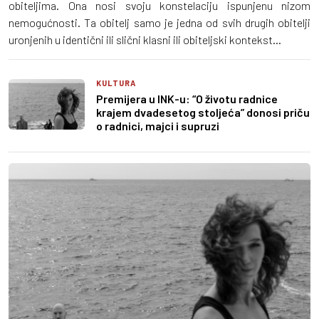
obiteljima. Ona nosi svoju konstelaciju ispunjenu nizom
nemogućnosti. Ta obitelj samo je jedna od svih drugih obitelji
uronjenih u identični ili slični klasni ili obiteljski kontekst...
KULTURA
Premijera u INK-u: “O životu radnice
krajem dvadesetog stoljeća” donosi priču
o radnici, majci i supruzi