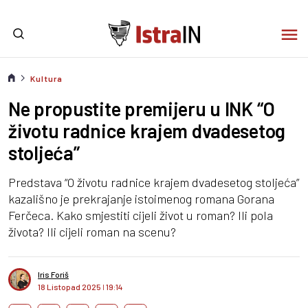
Kultura
Ne propustite premijeru u INK “O
životu radnice krajem dvadesetog
stoljeća”
Predstava “O životu radnice krajem dvadesetog stoljeća”
kazališno je prekrajanje istoimenog romana Gorana
Ferčeca. Kako smjestiti cijeli život u roman? Ili pola
života? Ili cijeli roman na scenu?
Iris Foriš
18 Listopad 2025
I
19:14