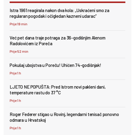
Istra 1961 reagirala nakon dva kola: „Uskraćeni smo za
regularan pogodak i očigledan kazneni udarac“
Prije 19 min
Već pet dana traje potraga za 36-godišnjim Alenom
Radolovićem iz Poreča
Prije 52 min
Pokušaj ubojstva u Poreču! Uhićen 74-godišnjak!
Prije 1 h
LJETO NE POPUŠTA: Pred Istrom novi pakleni dani,
temperature rastu do 37 °C
Prije 1 h
Roger Federer stigao u Rovinj, legendarni tenisač ponovno
odmara u Hrvatskoj
Prije 1 h