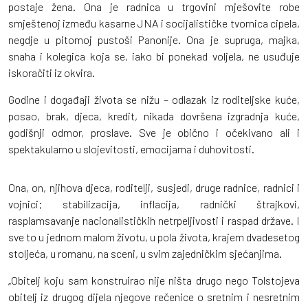
postaje žena. Ona je radnica u trgovini mješovite robe
smještenoj između kasarne JNA i socijalističke tvornica cipela,
negdje u pitomoj pustoši Panonije. Ona je supruga, majka,
snaha i kolegica koja se, iako bi ponekad voljela, ne usuđuje
iskoračiti iz okvira.
Godine i događaji života se nižu – odlazak iz roditeljske kuće,
posao, brak, djeca, kredit, nikada dovršena izgradnja kuće,
godišnji odmor, proslave. Sve je obično i očekivano ali i
spektakularno u slojevitosti, emocijama i duhovitosti.
Ona, on, njihova djeca, roditelji, susjedi, druge radnice, radnici i
vojnici; stabilizacija, inflacija, radnički štrajkovi,
rasplamsavanje nacionalističkih netrpeljivosti i raspad države. I
sve to u jednom malom životu, u pola života, krajem dvadesetog
stoljeća, u romanu, na sceni, u svim zajedničkim sjećanjima.
„Obitelj koju sam konstruirao nije ništa drugo nego Tolstojeva
obitelj iz drugog dijela njegove rečenice o sretnim i nesretnim