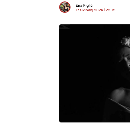
Ena Piglić
17 Svibanj 2026
I
22:15