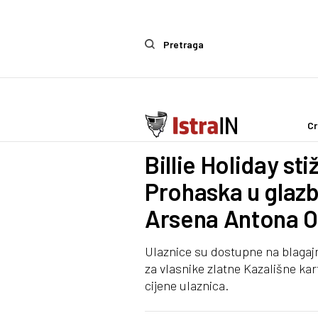
Pretraga
Cr
Kultura
Billie Holiday sti
Prohaska u glaz
Arsena Antona O
Ulaznice su dostupne na blagajn
za vlasnike zlatne Kazališne k
cijene ulaznica.