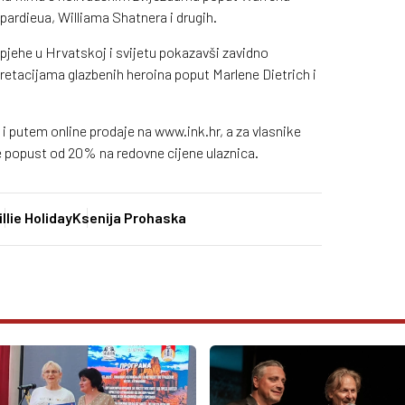
pardieua, Williama Shatnera i drugih.
spjehe u Hrvatskoj i svijetu pokazavši zavidno
retacijama glazbenih heroina poput Marlene Dietrich i
i putem online prodaje na www.ink.hr, a za vlasnike
e popust od 20% na redovne cijene ulaznica.
illie Holiday
Ksenija Prohaska