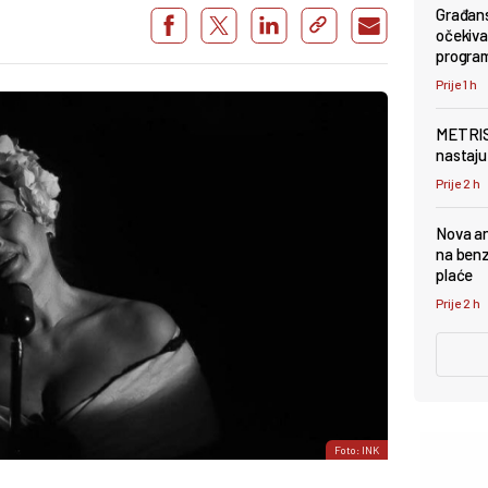
Građans
očekivan
progra
Prije 1 h
METRIS 
nastaju 
Prije 2 h
Nova an
na benz
plaće
Prije 2 h
Foto: INK