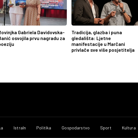
Rovinjka Gabriela Davidovska-
Tradicija, glazba i puna
Banić osvojila prvu nagradu za
gledališta: Ljetne
poeziju
manifestacije u Marčani
privlače sve više posjetitelja
ka
IstraIn
Politika
Gospodarstvo
Sport
Kultura