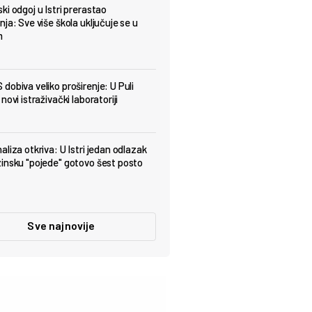
ki odgoj u Istri prerastao
ja: Sve više škola uključuje se u
m
dobiva veliko proširenje: U Puli
novi istraživački laboratoriji
aliza otkriva: U Istri jedan odlazak
insku "pojede" gotovo šest posto
Sve najnovije