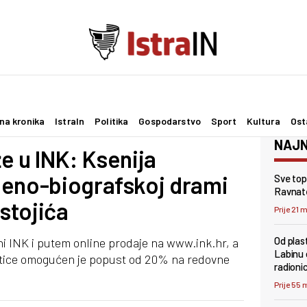
na kronika
IstraIn
Politika
Gospodarstvo
Sport
Kultura
Ost
NAJN
že u INK: Ksenija
beno-biografskoj drami
Sve topl
Ravnate
stojića
Prije 21 
Od plas
i INK i putem online prodaje na www.ink.hr, a
Labinu 
artice omogućen je popust od 20% na redovne
radioni
Prije 55 