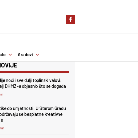
alo
Gradovi
OVIJE
ije noći i sve dulji toplinski valovi:
lj DHMZ-a objasnio što se događa
min
tike do umjetnosti: U Starom Gradu
održavaju se besplatne kreativne
ce
min