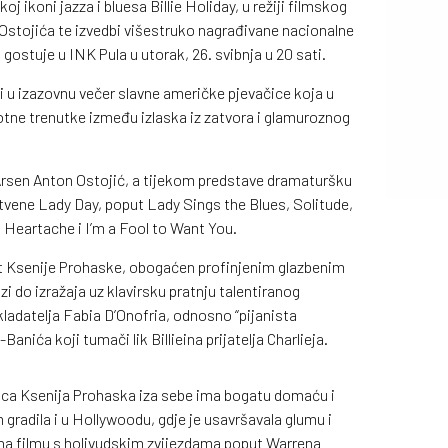
 ikoni jazza i bluesa Billie Holiday, u režiji filmskog
 Ostojića te izvedbi višestruko nagrađivane nacionalne
ostuje u INK Pula u utorak, 26. svibnja u 20 sati.
iti u izazovnu večer slavne američke pjevačice koja u
otne trenutke između izlaska iz zatvora i glamuroznog
Arsen Anton Ostojić, a tijekom predstave dramaturšku
stvene Lady Day, poput Lady Sings the Blues, Solitude,
Heartache i I’m a Fool to Want You.
nt Ksenije Prohaske, obogaćen profinjenim glazbenim
zi do izražaja uz klavirsku pratnju talentiranog
kladatelja Fabia D’Onofria, odnosno “pijanista
nića koji tumači lik Billieina prijatelja Charlieja.
umica Ksenija Prohaska iza sebe ima bogatu domaću i
 gradila i u Hollywoodu, gdje je usavršavala glumu i
i na filmu s holivudskim zvijezdama poput Warrena