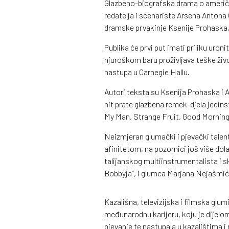
Glazbeno-biografska drama o američkoj
redatelja i scenariste Arsena Antona
dramske prvakinje Ksenije Prohaska, g
Publika će prvi put imati priliku uron
njuroškom baru proživljava teške živ
nastupa u Carnegie Hallu.
Autori teksta su Ksenija Prohaska i 
nit prate glazbena remek-djela jedin
My Man, Strange Fruit, Good Morning 
Neizmjeran glumački i pjevački tale
afinitetom, na pozornici još više dola
talijanskog multiinstrumentalista i s
Bobbyja”, i glumca Marjana Nejašmić-Ba
Kazališna, televizijska i filmska gl
međunarodnu karijeru, koju je dijelom
pjevanje te nastupala u kazalištima 