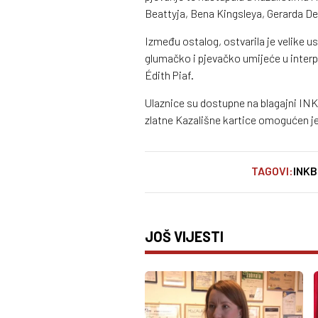
Beattyja, Bena Kingsleya, Gerarda De
Između ostalog, ostvarila je velike u
glumačko i pjevačko umijeće u interp
Édith Piaf.
Ulaznice su dostupne na blagajni INK 
zlatne Kazališne kartice omogućen j
TAGOVI:
INK
B
JOŠ VIJESTI