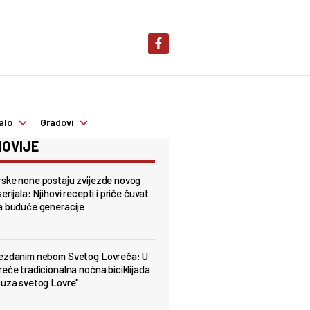
alo
Gradovi
OVIJE
ske none postaju zvijezde novog
erijala: Njihovi recepti i priče čuvat
a buduće generacije
jezdanim nebom Svetog Lovreča: U
reće tradicionalna noćna biciklijada
suza svetog Lovre"