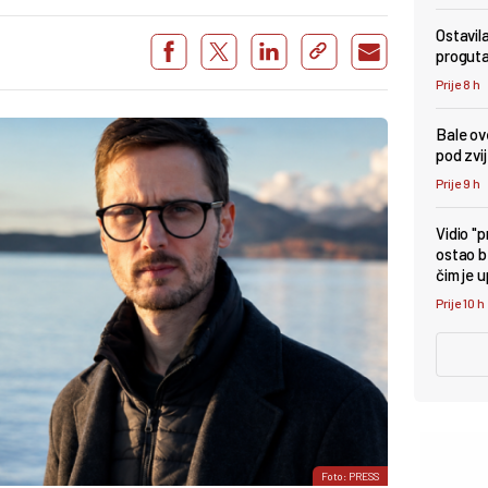
Ostavil
proguta
Prije 8 h
Bale ove
pod zv
Prije 9 h
Vidio "
ostao b
čim je 
Prije 10 h
Foto: PRESS