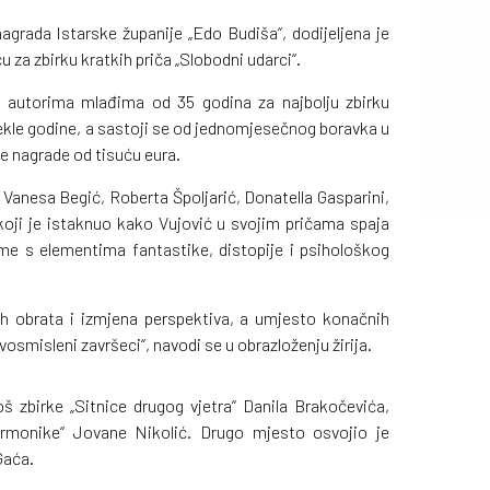
agrada Istarske županije „Edo Budiša“, dodijeljena je
za zbirku kratkih priča „Slobodni udarci“.
i autorima mlađima od 35 godina za najbolju zbirku
tekle godine, a sastoji se od jednomjesečnog boravka u
ne nagrade od tisuću eura.
u Vanesa Begić, Roberta Špoljarić, Donatella Gasparini,
ji je istaknuo kako Vujović u svojim pričama spaja
eme s elementima fantastike, distopije i psihološkog
h obrata i izmjena perspektiva, a umjesto konačnih
dvosmisleni završeci“, navodi se u obrazloženju žirija.
oš zbirke „Sitnice drugog vjetra“ Danila Brakočevića,
armonike“ Jovane Nikolić. Drugo mjesto osvojio je
Gaća.