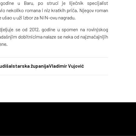
godine u Baru, po struci je liječnik specijalist
avio nekoliko romana i niz kratkih priča. Njegov roman
e ušao u uži izbor za NIN-ovu nagradu.
djeljuje se od 2012. godine u spomen na rovinjskog
dašnjim dobitnicima nalaze se neka od najznačajnijih
ene.
udiša
Istarska županija
Vladimir Vujović