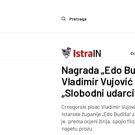
Pretraga
Cr
Kultura
Nagrada „Edo Bud
Vladimir Vujović 
„Slobodni udarci
Crnogorski pisac Vladimir Vujov
Istarske županije „Edo Budiša“ z
je, prema ocjeni žirija, spojio fil
napetu prozu.