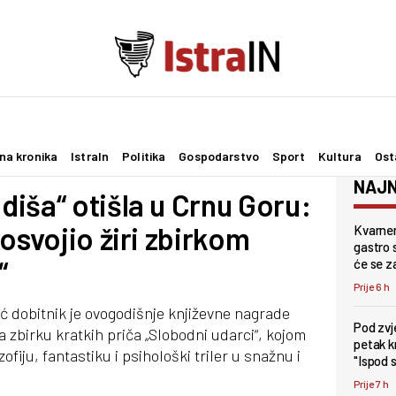
na kronika
IstraIn
Politika
Gospodarstvo
Sport
Kultura
Ost
NAJN
iša“ otišla u Crnu Goru:
osvojio žiri zbirkom
Kvarner
gastro s
“
će se z
Prije 6 h
ić dobitnik je ovogodišnje književne nagrade
Pod zv
a zbirku kratkih priča „Slobodni udarci“, kojom
petak k
ozofiju, fantastiku i psihološki triler u snažnu i
"Ispod 
Prije 7 h