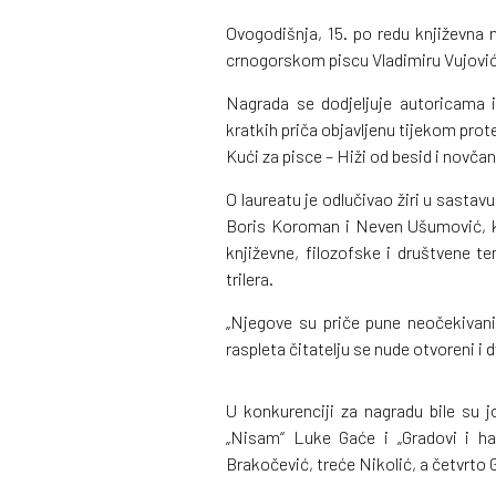
Ovogodišnja, 15. po redu književna n
crnogorskom piscu Vladimiru Vujoviću 
Nagrada se dodjeljuje autoricama 
kratkih priča objavljenu tijekom pro
Kući za pisce – Hiži od besid i novča
O laureatu je odlučivao žiri u sastav
Boris Koroman i Neven Ušumović, ko
književne, filozofske i društvene t
trilera.
„Njegove su priče pune neočekivani
raspleta čitatelju se nude otvoreni i 
U konkurenciji za nagradu bile su j
„Nisam“ Luke Gaće i „Gradovi i h
Brakočević, treće Nikolić, a četvrto 