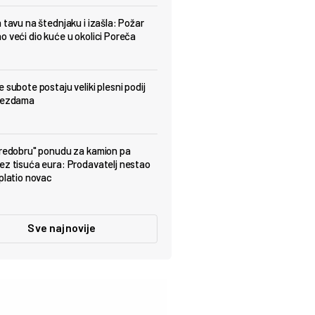
a tavu na štednjaku i izašla: Požar
o veći dio kuće u okolici Poreča
 subote postaju veliki plesni podij
ijezdama
predobru" ponudu za kamion pa
ez tisuća eura: Prodavatelj nestao
uplatio novac
Sve najnovije