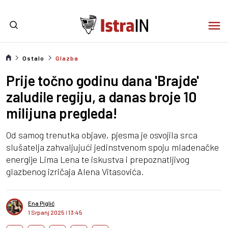
Ostalo
Glazba
Prije točno godinu dana 'Brajde'
zaludile regiju, a danas broje 10
milijuna pregleda!
Od samog trenutka objave, pjesma je osvojila srca
slušatelja zahvaljujući jedinstvenom spoju mladenačke
energije Lima Lena te iskustva i prepoznatljivog
glazbenog izričaja Alena Vitasovića.
Ena Piglić
1 Srpanj 2025
I
13:45