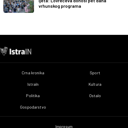
ljeta: Lovrečeva donosi pet dana
vrhunskog programa
Crna kronika
Sport
IstraIn
Kultura
Politika
Ostalo
Gospodarstvo
Impresum