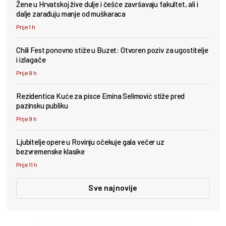
Žene u Hrvatskoj žive dulje i češće završavaju fakultet, ali i
dalje zarađuju manje od muškaraca
Prije 1 h
Chili Fest ponovno stiže u Buzet: Otvoren poziv za ugostitelje
i izlagače
Prije 9 h
Rezidentica Kuće za pisce Emina Selimović stiže pred
pazinsku publiku
Prije 9 h
Ljubitelje opere u Rovinju očekuje gala večer uz
bezvremenske klasike
Prije 11 h
Sve najnovije