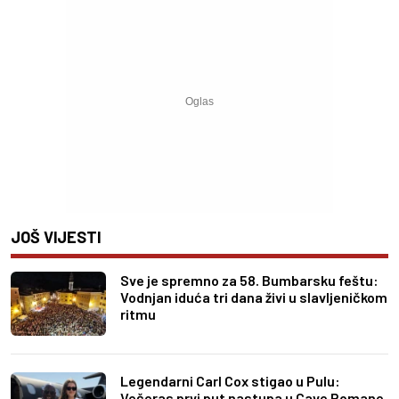
JOŠ VIJESTI
Sve je spremno za 58. Bumbarsku feštu:
Vodnjan iduća tri dana živi u slavljeničkom
ritmu
Legendarni Carl Cox stigao u Pulu:
Večeras prvi put nastupa u Cave Romane