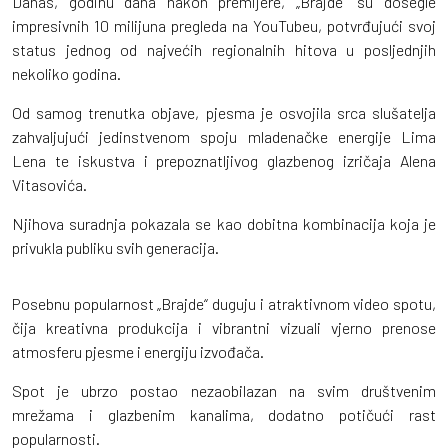
Danas, godinu dana nakon premijere, „Brajde“ su dosegle
impresivnih 10 milijuna pregleda na YouTubeu, potvrđujući svoj
status jednog od najvećih regionalnih hitova u posljednjih
nekoliko godina.
Od samog trenutka objave, pjesma je osvojila srca slušatelja
zahvaljujući jedinstvenom spoju mladenačke energije Lima
Lena te iskustva i prepoznatljivog glazbenog izričaja Alena
Vitasovića.
Njihova suradnja pokazala se kao dobitna kombinacija koja je
privukla publiku svih generacija.
Posebnu popularnost „Brajde“ duguju i atraktivnom video spotu,
čija kreativna produkcija i vibrantni vizuali vjerno prenose
atmosferu pjesme i energiju izvođača.
Spot je ubrzo postao nezaobilazan na svim društvenim
mrežama i glazbenim kanalima, dodatno potičući rast
popularnosti.