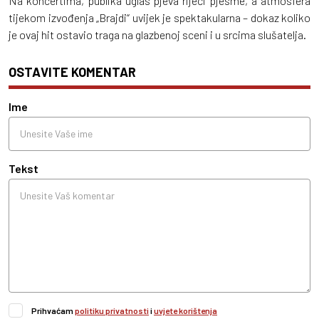
Na koncertima, publika uglas pjeva riječi pjesme, a atmosfera
tijekom izvođenja „Brajdi“ uvijek je spektakularna – dokaz koliko
je ovaj hit ostavio traga na glazbenoj sceni i u srcima slušatelja.
OSTAVITE KOMENTAR
Ime
Tekst
Prihvaćam
politiku privatnosti
i
uvjete korištenja