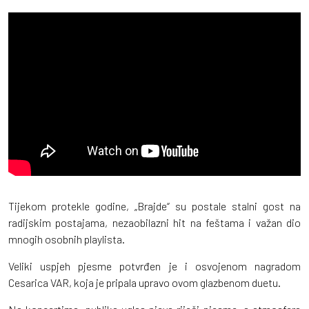
Tijekom protekle godine, „Brajde“ su postale stalni gost na
radijskim postajama, nezaobilazni hit na feštama i važan dio
mnogih osobnih playlista.
Veliki uspjeh pjesme potvrđen je i osvojenom nagradom
Cesarica VAR, koja je pripala upravo ovom glazbenom duetu.