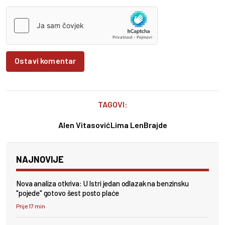
Ostavi komentar
TAGOVI:
Alen Vitasović
Lima Len
Brajde
NAJNOVIJE
Nova analiza otkriva: U Istri jedan odlazak na benzinsku
"pojede" gotovo šest posto plaće
Prije 17 min