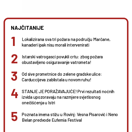
NAJČITANIJE
Lokalizirana sva tri požara na području Marčane,
kanaderi ipak nisu morali intervenirati
Istarski vatrogasci povukli crtu: zbog požara
obustavljeno osiguravanje vatrometa!
Od sive prometnice do zelene gradske ulice:
Carduccijeva zablistala u novom ruhu!
STANJE JE PORAŽAVAJUĆE! Prvi rezultati noćnih
izvida upozoravaju na razmjere svjetlosnog
onečišćenja u Istri
Poznata imena stižu u Rovinj: Vesna Pisarović i Neno
Belan predvode Eufemia Festival