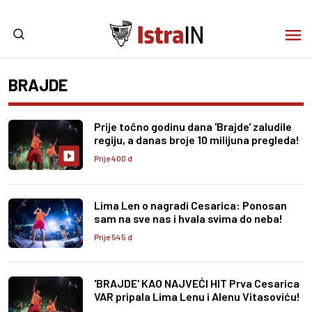
BRAJDE
Prije točno godinu dana 'Brajde' zaludile
regiju, a danas broje 10 milijuna pregleda!
Prije 400 d
Lima Len o nagradi Cesarica: Ponosan
sam na sve nas i hvala svima do neba!
Prije 545 d
'BRAJDE' KAO NAJVEĆI HIT Prva Cesarica
VAR pripala Lima Lenu i Alenu Vitasoviću!