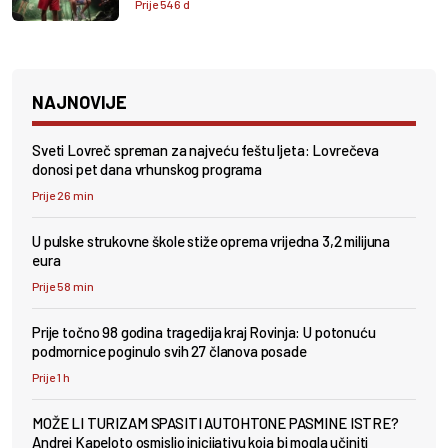
Prije 546 d
NAJNOVIJE
Sveti Lovreč spreman za najveću feštu ljeta: Lovrečeva
donosi pet dana vrhunskog programa
Prije 26 min
U pulske strukovne škole stiže oprema vrijedna 3,2 milijuna
eura
Prije 58 min
Prije točno 98 godina tragedija kraj Rovinja: U potonuću
podmornice poginulo svih 27 članova posade
Prije 1 h
MOŽE LI TURIZAM SPASITI AUTOHTONE PASMINE ISTRE?
Andrej Kapeloto osmislio inicijativu koja bi mogla učiniti