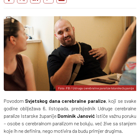
Foto: FB / Udruga cerebralne paralize Istarske županije
Povodom
Svjetskog dana cerebralne paralize
, koji se svake
godine obilježava 6. listopada, predsjednik Udruge cerebralne
paralize Istarske županije
Dominik Janović
ističe važnu poruku
– osobe s cerebralnom paralizom ne boluju, već žive sa stanjem
koje ih ne definira, nego motivira da budu primjer drugima.