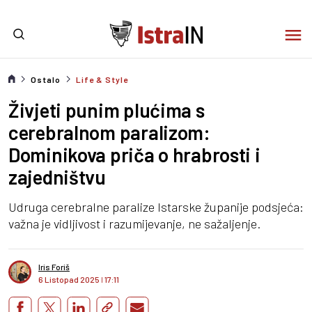
Ostalo
Life & Style
Živjeti punim plućima s
cerebralnom paralizom:
Dominikova priča o hrabrosti i
zajedništvu
Udruga cerebralne paralize Istarske županije podsjeća:
važna je vidljivost i razumijevanje, ne sažaljenje.
Iris Foriš
6 Listopad 2025
I
17:11