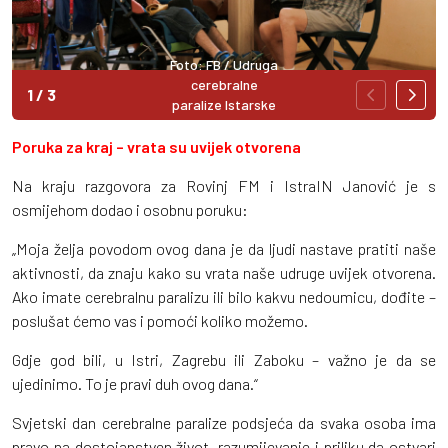
Foto: FB / Udruga
cerebralne
1
/
3
paralize Istarske
županije
Poruka za kraj – vrata su uvijek otvorena
Na kraju razgovora za Rovinj FM i IstraIN Janović je s
osmijehom dodao i osobnu poruku:
„Moja želja povodom ovog dana je da ljudi nastave pratiti naše
aktivnosti, da znaju kako su vrata naše udruge uvijek otvorena.
Ako imate cerebralnu paralizu ili bilo kakvu nedoumicu, dođite –
poslušat ćemo vas i pomoći koliko možemo.
Gdje god bili, u Istri, Zagrebu ili Zaboku – važno je da se
ujedinimo. To je pravi duh ovog dana.“
Svjetski dan cerebralne paralize podsjeća da svaka osoba ima
pravo na dostojanstven život, razumijevanje i priliku da ostvari