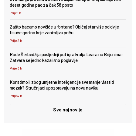
deset godina pao za čak 38 posto
Prije 1 h
Zašto bacamo novčiće u fontane? Običaj star više od dvije
tisuće godina krije zanimljivu priču
Prije 2 h
Rade Šerbedžija posljednji put igra kralja Leara na Brijunima:
Zatvara se jedno kazališno poglavlje
Prije 3 h
Koristimo li zbog umjetne inteligencije sve manje vlastiti
mozak? Stručnjaci upozoravaju na novu naviku
Prije 4 h
Sve najnovije