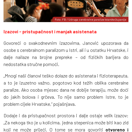
Foto: FB / Udruga cerebralne paralize Istarske županije
Izazovi – pristupačnost i manjak asistenata
Govoreći o svakodnevnim izazovima, Janović upozorava da
osobe s cerebralnom paralizom u Istri, ali i u ostatku Hrvatske, i
dalje nailaze na brojne prepreke – od fizičkih barijera do
nedostatka stručne pomoći.
„Mnogi naši članovi teško dolaze do asistenata i fizioterapeuta,
a to je izuzetno važno, pogotovo kod težih oblika cerebralne
paralize. Ako osoba mjesec dana ne dobije terapiju, može doći
do jakih bolova i grčeva. To nije samo problem Istre, to je
problem cijele Hrvatske,“ pojašnjava.
Dodaje i da pristupačnost prostora i dalje ostaje velik izazov:
„Za nekoga tko je u kolicima, jedna stepenica može biti kao zid
koji ne može prijeći. O tome se mora govoriti
otvoreno i