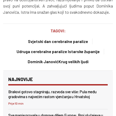
svoj puni potencijal. A zahvaljujući ljudima poput Dominika
Janovića, Istra ima snažan glas koji to svakodnevno dokazuje.
TAGOVI:
Svjetski dan cerebralne paralize
Udruga cerebralne paralize Istarske županije
Dominik Janović
Krug velikih ljudi
NAJNOVIJE
Brakovi gotovo stagniraju, razvoda sve više: Pula među
gradovima s najvećim rastom vjenčanja u Hrvatskoj
Prije 10 min
Sve manje provala u domove diljem Europe: Broj slučajeva u