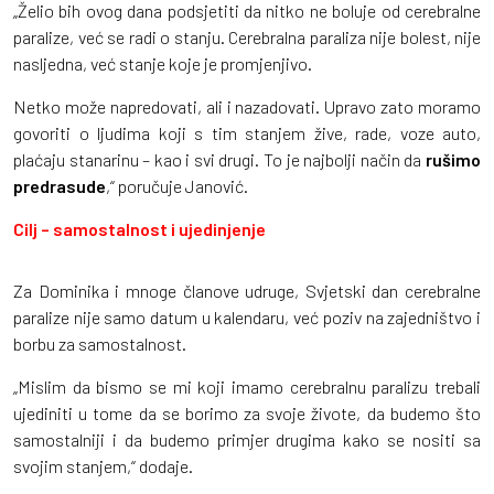
„Želio bih ovog dana podsjetiti da nitko ne boluje od cerebralne
paralize, već se radi o stanju. Cerebralna paraliza nije bolest, nije
nasljedna, već stanje koje je promjenjivo.
Netko može napredovati, ali i nazadovati. Upravo zato moramo
govoriti o ljudima koji s tim stanjem žive, rade, voze auto,
plaćaju stanarinu – kao i svi drugi. To je najbolji način da
rušimo
predrasude
,“ poručuje Janović.
Cilj – samostalnost i ujedinjenje
Za Dominika i mnoge članove udruge, Svjetski dan cerebralne
paralize nije samo datum u kalendaru, već poziv na zajedništvo i
borbu za samostalnost.
„Mislim da bismo se mi koji imamo cerebralnu paralizu trebali
ujediniti u tome da se borimo za svoje živote, da budemo što
samostalniji i da budemo primjer drugima kako se nositi sa
svojim stanjem,“ dodaje.