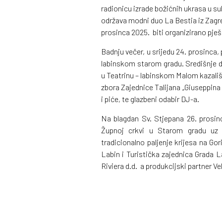
radionicu izrade božićnih ukrasa u sub
održava modni duo La Bestia iz Zagreb
prosinca 2025. biti organizirano pje
Badnju večer, u srijedu 24. prosinca
labinskom starom gradu. Središnje d
u Teatrinu – labinskom Malom kazališ
zbora Zajednice Talijana „Giuseppina
i piće, te glazbeni odabir DJ-a.
Na blagdan Sv. Stjepana 26. prosi
Župnoj crkvi u Starom gradu uz 
tradicionalno paljenje krijesa na Gor
Labin i Turistička zajednica Grada La
Riviera d.d. a produkcijski partner V