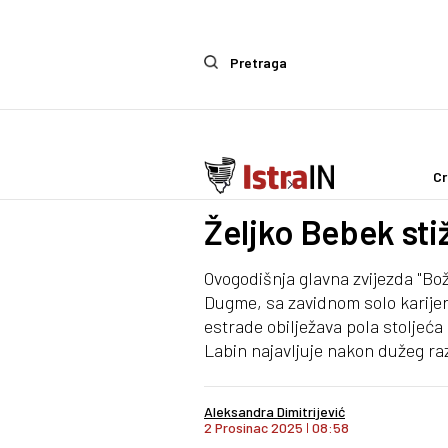
Pretraga
Cr
Ostalo
Life & Style
Željko Bebek sti
Ovogodišnja glavna zvijezda "Bož
Dugme, sa zavidnom solo karijer
estrade obilježava pola stoljeća
Labin najavljuje nakon dužeg ra
Aleksandra Dimitrijević
2 Prosinac 2025
I
08:58