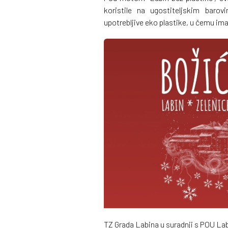
koristile na ugostiteljskim baro
upotrebljive eko plastike, u čemu im
TZ Grada Labina u suradnji s POU Lab