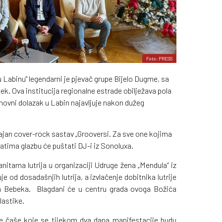
Foto: PRESS
 Labinu" legendarni je pjevač grupe Bijelo Dugme, sa
k. Ova institucija regionalne estrade obilježava pola
onovni dolazak u Labin najavljuje nakon dužeg
jajan cover-rock sastav „Grooversi. Za sve one kojima
atima glazbu će puštati DJ-i iz Sonoluxa.
itarna lutrija u organizaciji Udruge žena „Mendula“ iz
je od dosadašnjih lutrija, a izvlačenje dobitnika lutrije
ka Bebeka. Blagdani će u centru grada ovoga Božića
lastike.
e čaše koje se tijekom dva dana manifestacije budu