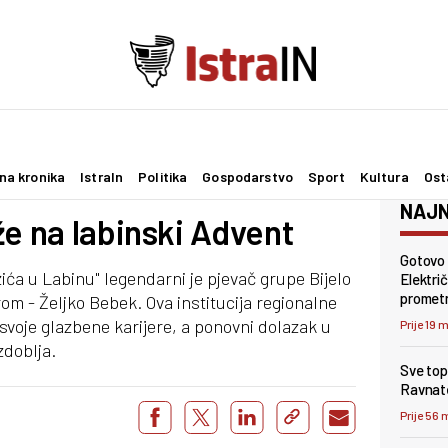
na kronika
IstraIn
Politika
Gospodarstvo
Sport
Kultura
Ost
NAJN
že na labinski Advent
Gotovo 
ića u Labinu" legendarni je pjevač grupe Bijelo
Električ
promet
om - Željko Bebek. Ova institucija regionalne
 svoje glazbene karijere, a ponovni dolazak u
Prije 19 
zdoblja.
Sve topl
Ravnate
Prije 56 