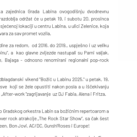
čka zajednica Grada Labina ovogodišnju dvodnevnu
azdoblja održat će u petak 19. i subotu 20. prosinca
jećenoj lokaciji u centru Labina, u ulici Zelenice, koja
vara za sav promet vozila.
odine za redom, od 2016. do 2019., uspješno i uz veliku
u“, a kao glavne zvijezde nastupali su Parni valjak,
te, Bajaga - odnosno renomirani regionalni pop-rock
dblagdanski vikend "Božić u Labinu 2025." u petak, 19.
sve koji se žele opustiti nakon posla a u iščekivanju
„After-work "zagrijavanje uz DJ Fabia, Alena i Fritza.
up Gradskog orkestra Labin sa božićnim repertoarom a
over rock atrakcije „The Rock Star Show“, sa čak šest
een, Bon Jovi, AC/DC, Guns'n'Roses i Europe!