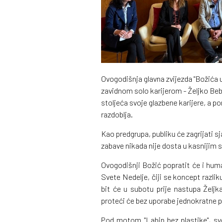
Ovogodišnja glavna zvijezda "Božića u
zavidnom solo karijerom - Željko Bebe
stoljeća svoje glazbene karijere, a p
razdoblja.
Kao predgrupa, publiku će zagrijati s
zabave nikada nije dosta u kasnijim s
Ovogodišnji Božić popratit će i human
Svete Nedelje, čiji se koncept razliku
bit će u subotu prije nastupa Želj
proteći će bez uporabe jednokratne p
Pod motom "Labin bez plastike", sv