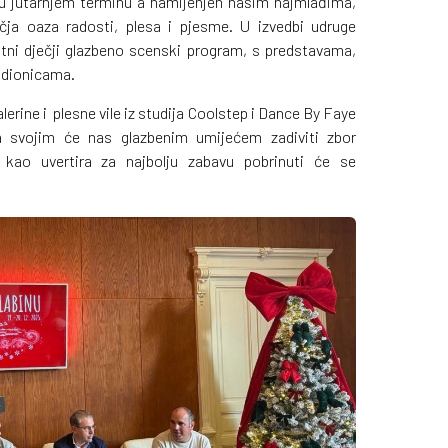
u jutarnjem terminu a namijenjen našim najmlađima,
čja oaza radosti, plesa i pjesme. U izvedbi udruge
osatni dječji glazbeno scenski program, s predstavama,
adionicama.
erine i plesne vile iz studija Coolstep i Dance By Faye
 svojim će nas glazbenim umijećem zadiviti zbor
 kao uvertira za najbolju zabavu pobrinuti će se