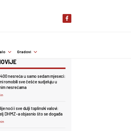
alo
Gradovi
OVIJE
400 nesreća u samo sedam mjeseci:
ni romobili sve češće sudjeluju u
nim nesrećama
min
ije noći i sve dulji toplinski valovi:
lj DHMZ-a objasnio što se događa
min