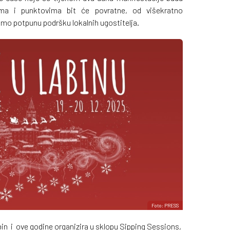
vima i punktovima bit će povratne, od višekratno
amo potpunu podršku lokalnih ugostitelja.
Foto: PRESS
in i ove godine organizira u sklopu Sipping Sessions,