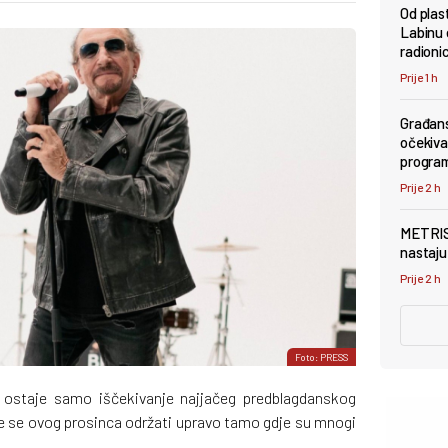
Od plas
Labinu 
radioni
Prije 1 h
Građans
očekivan
progra
Prije 2 h
METRIS 
nastaju 
Prije 2 h
Foto: PRESS
 ostaje samo iščekivanje najjačeg predblagdanskog
će se ovog prosinca održati upravo tamo gdje su mnogi