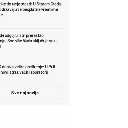
tike do umjetnosti: U Starom Gradu
održavaju se besplatne kreativne
ce
ki odgoj u Istri prerastao
ja: Sve više škola uključuje se u
m
dobiva veliko proširenje: U Puli
novi istraživački laboratoriji
Sve najnovije