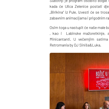
Subotnji je program osobito bogat 
kada će Ulica Zelenice postati dje
„Birikina“ iz Pule, izvesti će se tr
zabavnim animacijama i prigodnim r
Osim toga u nastupit će naše male bal
, kao i Labinske mažoretkinje, a
Minicantanti. U večernjim satima
Retromania by DJ Siniša&Luka.