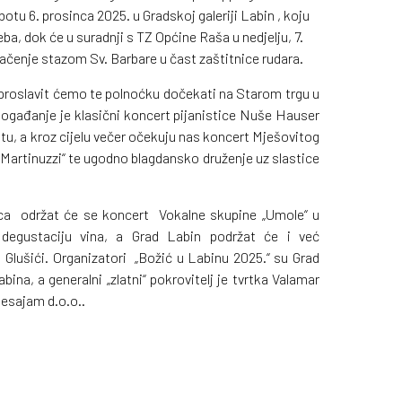
otu 6. prosinca 2025. u Gradskoj galeriji Labin , koju
a, dok će u suradnji s TZ Općine Raša u nedjelju, 7.
šačenje stazom Sv. Barbare u čast zaštitnice rudara.
, proslavit ćemo te polnoćku dočekati na Starom trgu u
ogađanje je klasični koncert pijanistice Nuše Hauser
tu, a kroz cijelu večer očekuju nas koncert Mješovitog
 Martinuzzi“ te ugodno blagdansko druženje uz slastice
nca održat će se koncert Vokalne skupine „Umole“ u
degustaciju vina, a Grad Labin podržat će i već
i Glušići. Organizatori „Božić u Labinu 2025.“ su Grad
bina, a generalni „zlatni“ pokrovitelj je tvrtka Valamar
elesajam d.o.o..