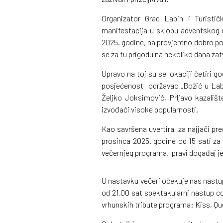
Organizator Grad Labin i Turisti
manifestacija u sklopu adventskog r
2025. godine, na provjereno dobro pos
se za tu prigodu na nekoliko dana zat
Upravo na toj su se lokaciji četiri g
posjećenost održavao „Božić u Labin
Željko Joksimović, Prljavo kazališ
izvođači visoke popularnosti.
Kao savršena uvertira za najjači pre
prosinca 2025. godine od 15 sati za 
večernjeg programa, pravi događaj je 
U nastavku večeri očekuje nas nast
od 21,00 sat spektakularni nastup c
vrhunskih tribute programa: Kiss, Qu