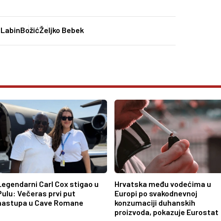
:
Labin
Božić
Željko Bebek
Legendarni Carl Cox stigao u
Hrvatska među vodećima u
Pulu: Večeras prvi put
Europi po svakodnevnoj
nastupa u Cave Romane
konzumaciji duhanskih
proizvoda, pokazuje Eurostat