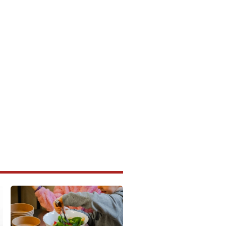
Foto: Emil Pucić/IstraIN