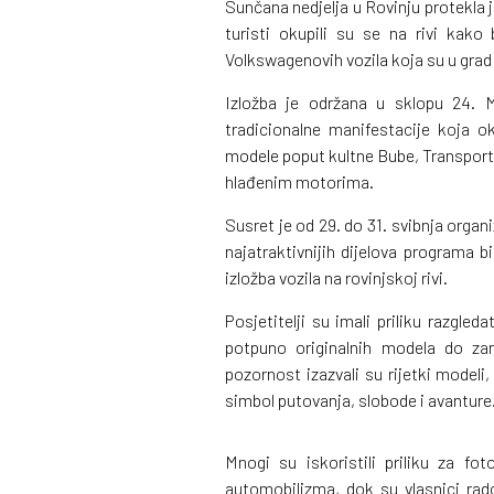
Sunčana nedjelja u Rovinju protekla j
turisti okupili su se na rivi kako 
Volkswagenovih vozila koja su u grad 
Izložba je održana u sklopu 24. 
tradicionalne manifestacije koja ok
modele poput kultne Bube, Transporte
hlađenim motorima.
Susret je od 29. do 31. svibnja orga
najatraktivnijih dijelova programa b
izložba vozila na rovinjskoj rivi.
Posjetitelji su imali priliku razgled
potpuno originalnih modela do zani
pozornost izazvali su rijetki modeli,
simbol putovanja, slobode i avanture
Mnogi su iskoristili priliku za fot
automobilizma, dok su vlasnici rado 