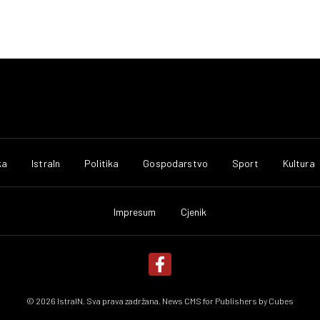
ka
IstraIn
Politika
Gospodarstvo
Sport
Kultura
Impresum
Cjenik
© 2026 IstraIN. Sva prava zadržana. News CMS for Publishers by
Cubes