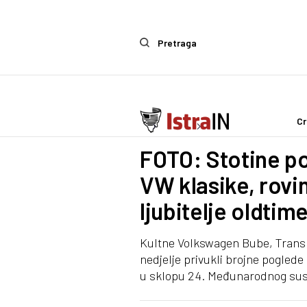
Pretraga
Cr
Ostalo
Life & Style
FOTO: Stotine p
VW klasike, rovin
ljubitelje oldtim
Kultne Volkswagen Bube, Transpo
nedjelje privukli brojne poglede n
u sklopu 24. Međunarodnog sus