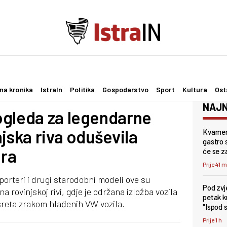
na kronika
IstraIn
Politika
Gospodarstvo
Sport
Kultura
Ost
NAJN
ogleda za legendarne
jska riva oduševila
Kvarner
gastro s
era
će se z
Prije 41 
rteri i drugi starodobni modeli ove su
Pod zv
a rovinjskoj rivi, gdje je održana izložba vozila
petak k
reta zrakom hlađenih VW vozila.
"Ispod 
Prije 1 h