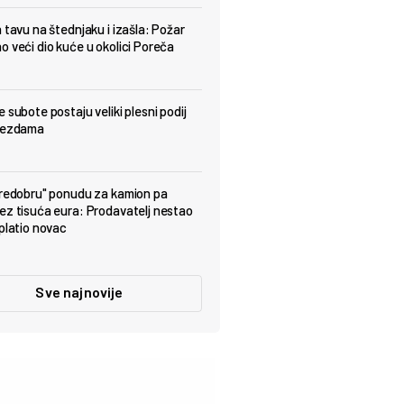
a tavu na štednjaku i izašla: Požar
o veći dio kuće u okolici Poreča
 subote postaju veliki plesni podij
ijezdama
predobru" ponudu za kamion pa
ez tisuća eura: Prodavatelj nestao
uplatio novac
Sve najnovije