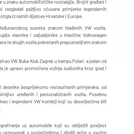
e u znaku automobilističke nostalgije. Brojni građani i
bi razgledali pažljivo očuvane primjerke legendarnih
stigla iz raznih dijelova Hrvatske i Europe.
Međunarodnog susreta zrakom hlađenih VW vozila,
uplja vlasnike i zaljubljenike u klasične Volkswagen
ra te drugih vozila pokretanih prepoznatljivim zrakom
nizirao VW Buba Klub Zagreb u kampu Polari, a jedan od
ila je upravo promotivna vožnja sudionika kroz grad i
ati desetke besprijekorno restauriranih primjeraka, od
mljivo uređenih i personaliziranih vozila. Posebnu
 kao i legendarni VW kombiji koji su desetljećima bili
.
ografiranje uz automobile koji su obilježili povijest
razgovarali s posjetiteljima i dijelili priče o svojim