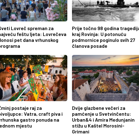
Sveti Lovreč spreman za
Prije točno 98 godina tragedij
najveću feštu ljeta: Lovrečeva
kraj Rovinja: U potonuću
donosi pet dana vrhunskog
podmornice poginulo svih 27
programa
članova posade
Žminj postaje raj za
Dvije glazbene večeri za
pivoljupce: Vatra, craft piva i
pamćenje u Svetvinčentu:
vrhunska gastro ponuda na
Urban&4 i Amira Medunjanin
jednom mjestu
stižu u Kaštel Morosini-
Grimani