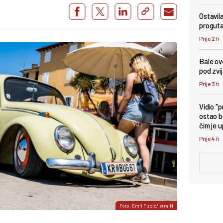
Ostavil
proguta
Prije 2 h
Bale ove
pod zv
Prije 3 h
Vidio "
ostao b
čim je 
Prije 4 h
Foto: Emil Pucić/IstraIN