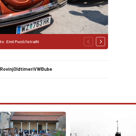
to: Emil Pucić/IstraIN
Rovinj
Oldtimeri
VW
Bube