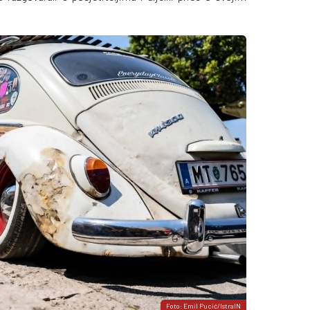
Foto: Emil Pucić/IstraIN