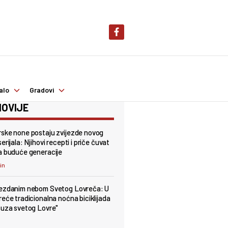
alo
Gradovi
OVIJE
ske none postaju zvijezde novog
erijala: Njihovi recepti i priče čuvat
a buduće generacije
min
jezdanim nebom Svetog Lovreča: U
reće tradicionalna noćna biciklijada
suza svetog Lovre"