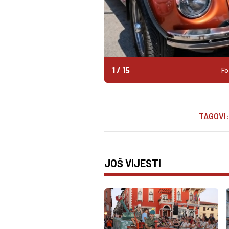
1
/
15
Fo
TAGOVI:
JOŠ VIJESTI