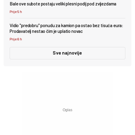
Bale ove subote postaju veliki plesni podij pod zvijezdama
Prije 5 h
Vidio "predobru" ponudu za kamion pa ostao bez tisuća eura:
Prodavatelj nestao čim je uplatio novac
Prije 6 h
Sve najnovije