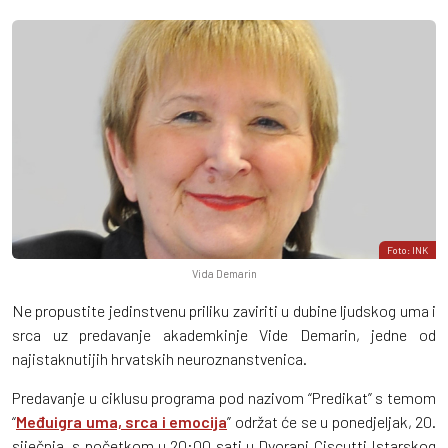
Foto: INK
Vida Demarin
Ne propustite jedinstvenu priliku zaviriti u dubine ljudskog uma i
srca uz predavanje akademkinje Vide Demarin, jedne od
najistaknutijih hrvatskih neuroznanstvenica.
Predavanje u ciklusu programa pod nazivom “Predikat” s temom
“
Međuigra uma, srca i emocija
” održat će se u ponedjeljak, 20.
siječnja, s početkom u 20:00 sati u Dvorani Ciscutti Istarskog