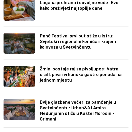
Lagana prehrana i dovoljno vode: Evo
kako preživjeti najtoplije dane
Panč Festival prvi put stiže u Istru:
Svjetski i regionalni komičari krajem
kolovoza u Svetvinčentu
Žminj postaje raj za pivoljupce: Vatra,
craft piva i vrhunska gastro ponuda na
jednom mjestu
Dvije glazbene večeri za pamćenje u
Svetvinčentu: Urban&4 i Amira
Medunjanin stižu u Kaštel Morosini-
Grimani