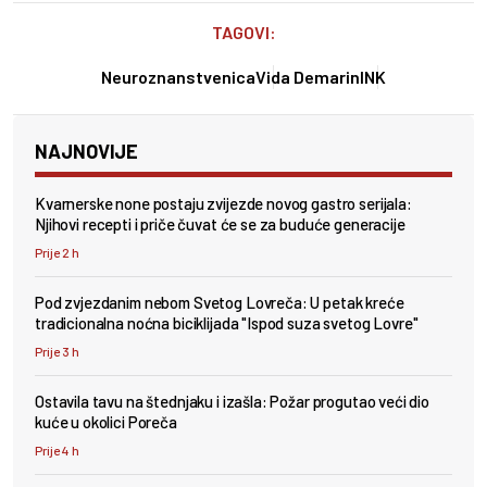
TAGOVI:
Neuroznanstvenica
Vida Demarin
INK
NAJNOVIJE
Kvarnerske none postaju zvijezde novog gastro serijala:
Njihovi recepti i priče čuvat će se za buduće generacije
Prije 2 h
Pod zvjezdanim nebom Svetog Lovreča: U petak kreće
tradicionalna noćna biciklijada "Ispod suza svetog Lovre"
Prije 3 h
Ostavila tavu na štednjaku i izašla: Požar progutao veći dio
kuće u okolici Poreča
Prije 4 h