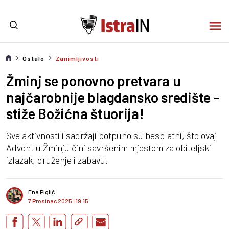
Ostalo
Zanimljivosti
Žminj se ponovno pretvara u
najčarobnije blagdansko središte -
stiže Božićna štuorija!
Sve aktivnosti i sadržaji potpuno su besplatni, što ovaj
Advent u Žminju čini savršenim mjestom za obiteljski
izlazak, druženje i zabavu.
Ena Piglić
7 Prosinac 2025
I
19:15