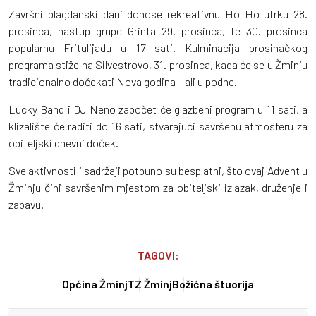
Završni blagdanski dani donose rekreativnu Ho Ho utrku 28.
prosinca, nastup grupe Grinta 29. prosinca, te 30. prosinca
popularnu Fritulijadu u 17 sati. Kulminacija prosinačkog
programa stiže na Silvestrovo, 31. prosinca, kada će se u Žminju
tradicionalno dočekati Nova godina – ali u podne.
Lucky Band i DJ Neno započet će glazbeni program u 11 sati, a
klizalište će raditi do 16 sati, stvarajući savršenu atmosferu za
obiteljski dnevni doček.
Sve aktivnosti i sadržaji potpuno su besplatni, što ovaj Advent u
Žminju čini savršenim mjestom za obiteljski izlazak, druženje i
zabavu.
TAGOVI:
Općina Žminj
TZ Žminj
Božićna štuorija