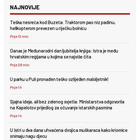
NAJNOVIJE
Teška nesreća kod Buzeta: Traktorom pao niz padinu,
helikopterom prevezen u riječku bolnicu
Prije 12 min
Danas je Međunarodni dan ljubitelja knjiga: Istra je među
hrvatskim regijama u kojima se najviše čita
Prije 28 min
U parku u Puli pronađen teško ozlijeđen maloljetnik!
Prije 1 h
Sjajna ideja, ali bez zelenog svjetla: Ministarstva odgovorila
na Kapelotov prijedlog za očuvanje istarskih pasmina
Prije 1 h
U Istri u dva dana uhvaćena dvojica muškaraca kako kriomice
snimaju nagu djecu