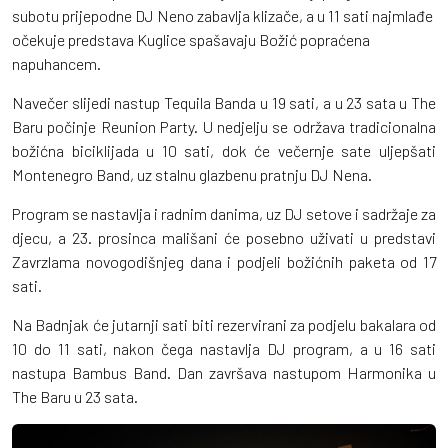
subotu prijepodne DJ Neno zabavlja klizače, a u 11 sati najmlađe
očekuje predstava Kuglice spašavaju Božić popraćena
napuhancem.
Navečer slijedi nastup Tequila Banda u 19 sati, a u 23 sata u The
Baru počinje Reunion Party. U nedjelju se održava tradicionalna
božićna biciklijada u 10 sati, dok će večernje sate uljepšati
Montenegro Band, uz stalnu glazbenu pratnju DJ Nena.
Program se nastavlja i radnim danima, uz DJ setove i sadržaje za
djecu, a 23. prosinca mališani će posebno uživati u predstavi
Zavrzlama novogodišnjeg dana i podjeli božićnih paketa od 17
sati.
Na Badnjak će jutarnji sati biti rezervirani za podjelu bakalara od
10 do 11 sati, nakon čega nastavlja DJ program, a u 16 sati
nastupa Bambus Band. Dan završava nastupom Harmonika u
The Baru u 23 sata.