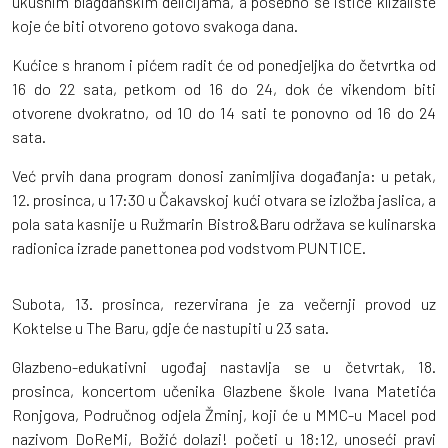
ukusnim blagdanskim delicijama, a posebno se ističe klizalište
koje će biti otvoreno gotovo svakoga dana.
Kućice s hranom i pićem radit će od ponedjeljka do četvrtka od
16 do 22 sata, petkom od 16 do 24, dok će vikendom biti
otvorene dvokratno, od 10 do 14 sati te ponovno od 16 do 24
sata.
Već prvih dana program donosi zanimljiva događanja: u petak,
12. prosinca, u 17:30 u Čakavskoj kući otvara se izložba jaslica, a
pola sata kasnije u Ružmarin Bistro&Baru održava se kulinarska
radionica izrade panettonea pod vodstvom PUNTICE.
Subota, 13. prosinca, rezervirana je za večernji provod uz
Koktelse u The Baru, gdje će nastupiti u 23 sata.
Glazbeno-edukativni ugođaj nastavlja se u četvrtak, 18.
prosinca, koncertom učenika Glazbene škole Ivana Matetića
Ronjgova, Područnog odjela Žminj, koji će u MMC-u Macel pod
nazivom DoReMi, Božić dolazi! početi u 18:12, unoseći pravi