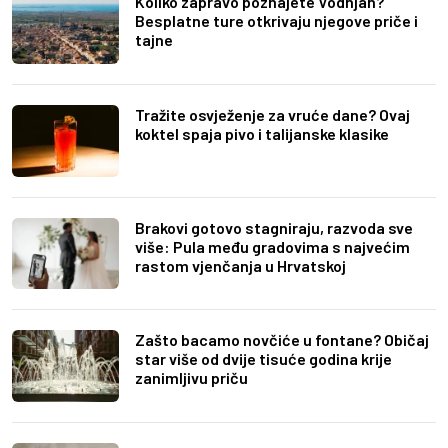
Koliko zapravo poznajete Vodnjan?
Besplatne ture otkrivaju njegove priče i
tajne
Tražite osvježenje za vruće dane? Ovaj
koktel spaja pivo i talijanske klasike
Brakovi gotovo stagniraju, razvoda sve
više: Pula među gradovima s najvećim
rastom vjenčanja u Hrvatskoj
Zašto bacamo novčiće u fontane? Običaj
star više od dvije tisuće godina krije
zanimljivu priču