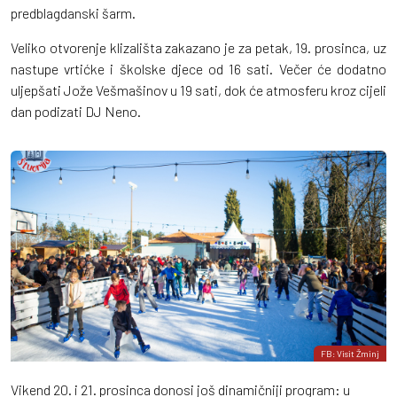
predblagdanski šarm.
Veliko otvorenje klizališta zakazano je za petak, 19. prosinca, uz
nastupe vrtićke i školske djece od 16 sati. Večer će dodatno
uljepšati Jože Vešmašinov u 19 sati, dok će atmosferu kroz cijeli
dan podizati DJ Neno.
FB: Visit Žminj
Vikend 20. i 21. prosinca donosi još dinamičniji program: u