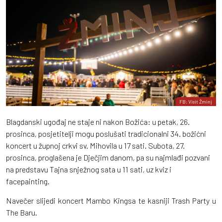
FB: Visit Žminj
Blagdanski ugođaj ne staje ni nakon Božića: u petak, 26.
prosinca, posjetitelji mogu poslušati tradicionalni 34. božićni
koncert u župnoj crkvi sv. Mihovila u 17 sati. Subota, 27.
prosinca, proglašena je Dječjim danom, pa su najmlađi pozvani
na predstavu Tajna snježnog sata u 11 sati, uz kviz i
facepainting.
Navečer slijedi koncert Mambo Kingsa te kasniji Trash Party u
The Baru.