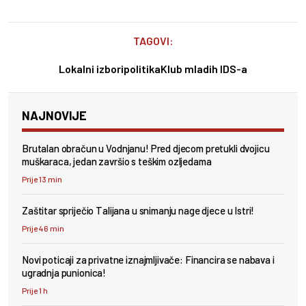
TAGOVI:
Lokalni izbori
politika
Klub mladih IDS-a
NAJNOVIJE
Brutalan obračun u Vodnjanu! Pred djecom pretukli dvojicu
muškaraca, jedan završio s teškim ozljedama
Prije 13 min
Zaštitar spriječio Talijana u snimanju nage djece u Istri!
Prije 46 min
Novi poticaji za privatne iznajmljivače: Financira se nabava i
ugradnja punionica!
Prije 1 h