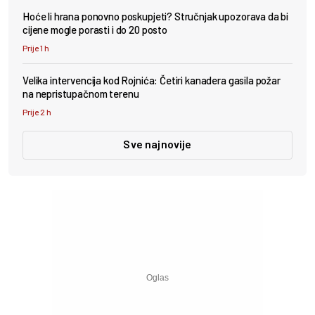
Hoće li hrana ponovno poskupjeti? Stručnjak upozorava da bi
cijene mogle porasti i do 20 posto
Prije 1 h
Velika intervencija kod Rojnića: Četiri kanadera gasila požar
na nepristupačnom terenu
Prije 2 h
Sve najnovije