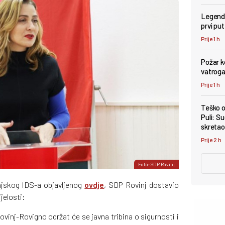
Legenda
prvi pu
Prije 1 h
Požar k
vatroga
Prije 1 h
Teško o
Puli: Su
skretao 
Prije 2 h
Foto: SDP Rovinj
njskog IDS-a objavljenog
ovdje
, SDP Rovinj dostavio
jelosti:
vinj-Rovigno održat će se javna tribina o sigurnosti i