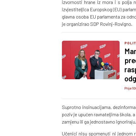
izvornosti hrane iz mora i s polja 
izvjestiteljica Europskog (EU) parla
glavna osoba EU parlamenta za odn
je organizirao SDP Rovinj-Rovigno.
POLI
Mar
pre
ras
odg
Prije 10
Suprotno insinuacijama, dezinformac
poziv je upućen ravnateljima škola, a 
zamjenu ili ga jednostavno ignoriraju
Učenici nisu spomenuti ni jednom ri