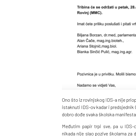
Ono što iz rovinjskog IDS-a nije priop
istaknuti IDS-ov kadar i predsjednik 
dobro dođe svaka školska manifesta
Međutim papir trpi sve, pa u IDS-o
nikada nije slao pozive školama za do