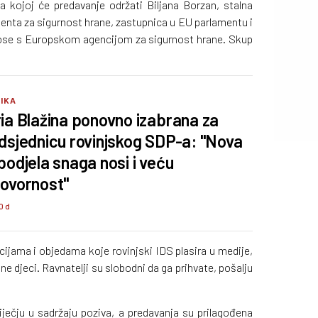
na kojoj će predavanje održati Biljana Borzan, stalna
menta za sigurnost hrane, zastupnica u EU parlamentu i
ose s Europskom agencijom za sigurnost hrane. Skup
TIKA
ia Blažina ponovno izabrana za
dsjednicu rovinjskog SDP-a: "Nova
podjela snaga nosi i veću
ovornost"
0 d
ijama i objedama koje rovinjski IDS plasira u medije,
ne djeci. Ravnatelji su slobodni da ga prihvate, pošalju
.
ječju u sadržaju poziva, a predavanja su prilagođena