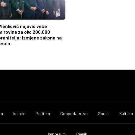
Plenković najavio veće
mirovine za oko 200.000
branitelja: Izmjene zakona na
jesen
ka
IstraIn
Politika
Gospodarstvo
Sport
Kultura
Impresum
Cjenik