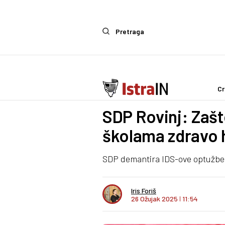
Pretraga
Cr
Politika
SDP Rovinj: Zašt
školama zdravo 
SDP demantira IDS-ove optužbe: "
Iris Foriš
26 Ožujak 2025
I
11:54