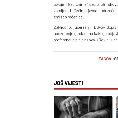
„svojim kadrovima“ uzurpirali ruko
zamijeniti riječima javna poduzeća,
smisao rečenice.
Zaključno, jučerašnji IDS-ov dopis
upozorenje građanima kako je pojavl
preferencijalnih glasova u Rovinju, n
TAGOVI:
S
JOŠ VIJESTI