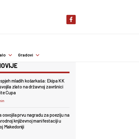
alo
Gradovi
OVIJE
uspjeh mladih košarkaša: Ekipa KK
vojila zlato na državnoj završnici
ite Cupa
min
a osvojila prvu nagradu za poeziju na
odnoj književnoj manifestaciji u
oj Makedoniji