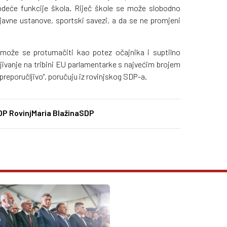
vodeće funkcije škola. Riječ škole se može slobodno
 javne ustanove, sportski savezi, a da se ne promjeni
 može se protumačiti kao potez očajnika i suptilno
jivanje na tribini EU parlamentarke s najvećim brojem
epreporučljivo", poručuju iz rovinjskog SDP-a.
DP Rovinj
Maria Blažina
SDP