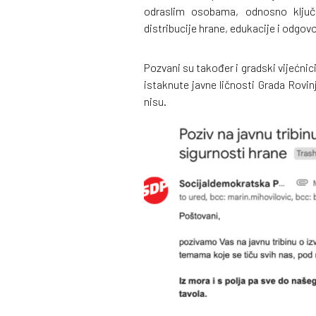
odraslim osobama, odnosno ključn
distribucije hrane, edukacije i odgov
Pozvani su također i gradski vijećnici
istaknute javne ličnosti Grada Rovinj
nisu.