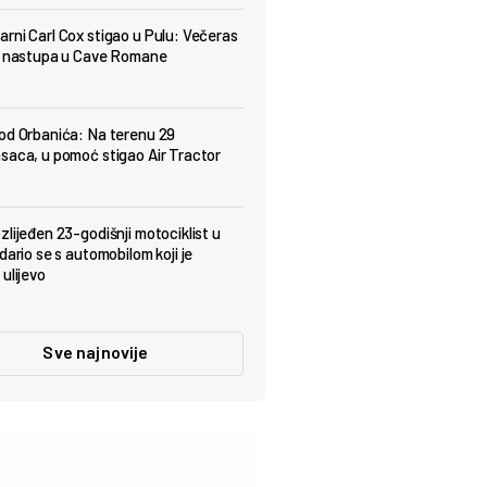
rni Carl Cox stigao u Pulu: Večeras
t nastupa u Cave Romane
od Orbanića: Na terenu 29
saca, u pomoć stigao Air Tractor
zlijeđen 23-godišnji motociklist u
dario se s automobilom koji je
ulijevo
Sve najnovije