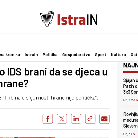
na kronika
IstraIn
Politika
Gospodarstvo
Sport
Kultura
Ost
NAJN
o IDS brani da se djeca u
hrane?
Sjajan 
Pazin os
3x3 Spr
Tribina o sigurnosti hrane nije politička".
Prije 23 
Rovinjk
međunar
Sjevern
Prije 1 h