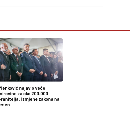
Plenković najavio veće
mirovine za oko 200.000
branitelja: Izmjene zakona na
jesen