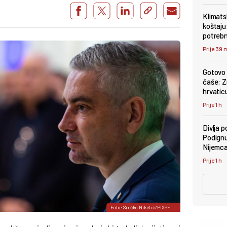
Klimats
koštaju
potrebn
Prije 39 
Gotovo 
čaše: Zn
hrvaticu
Prije 1 h
Divlja p
Podignu
Nijemca
Prije 1 h
Foto: Srećko Niketić/PIXSELL