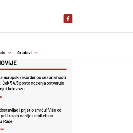
alo
Gradovi
OVIJE
a europski rekorder po sezonalnosti
: Čak 54,5 posto noćenja ostvaruje
nju i kolovozu
in
zlostavljao i prijetio smrću! Više od
 pol trajalo nasilje u obitelji na
ju Raše
min