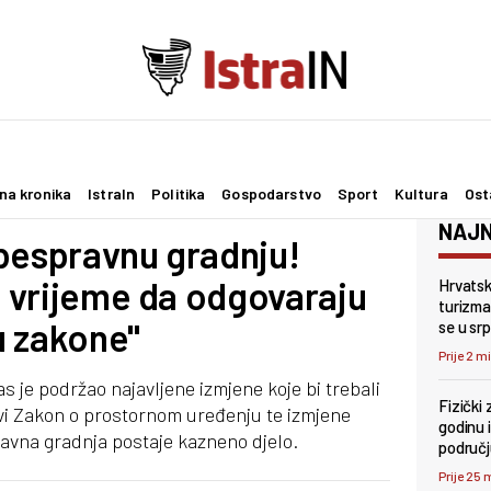
na kronika
IstraIn
Politika
Gospodarstvo
Sport
Kultura
Ost
NAJN
bespravnu gradnju!
je vrijeme da odgovaraju
Hrvatsk
turizma
ju zakone"
se u srp
Prije 2 m
s je podržao najavljene izmjene koje bi trebali
Fizički 
ovi Zakon o prostornom uređenju te izmjene
godinu i
avna gradnja postaje kazneno djelo.
područ
Prije 25 