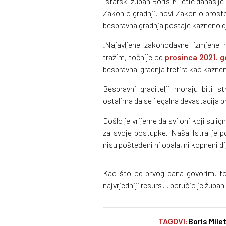
Istarski župan Boris Miletić danas je 
Zakon o gradnji, novi Zakon o pros
bespravna gradnja postaje kazneno d
„Najavljene zakonodavne izmjene 
tražim, točnije od
prosinca 2021. g
bespravna gradnja tretira kao kazneno
Bespravni graditelji moraju biti s
ostalima da se ilegalna devastacija p
Došlo je vrijeme da svi oni koji su i
za svoje postupke. Naša Istra je
nisu pošteđeni ni obala, ni kopneni di
Kao što od prvog dana govorim, to 
najvrjedniji resurs!", poručio je župan
TAGOVI:
Boris Milet