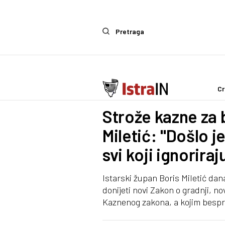
Pretraga
Cr
Politika
Strože kazne za 
Miletić: "Došlo 
svi koji ignorira
Istarski župan Boris Miletić dana
donijeti novi Zakon o gradnji, n
Kaznenog zakona, a kojim bespr