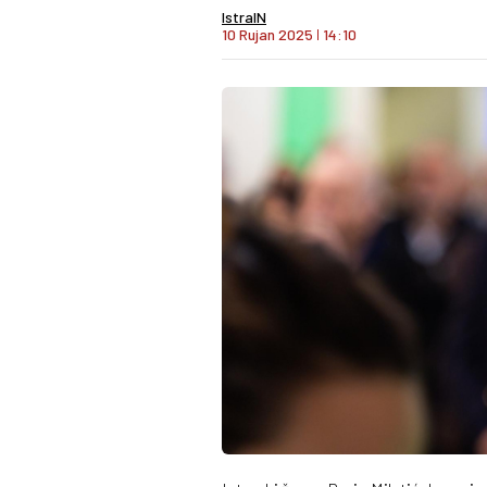
IstraIN
10 Rujan 2025
I
14:10