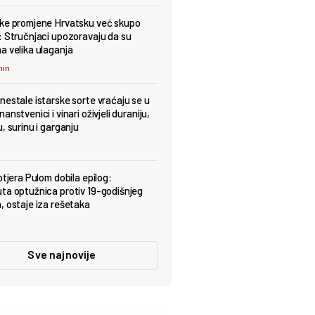
ke promjene Hrvatsku već skupo
: Stručnjaci upozoravaju da su
a velika ulaganja
min
nestale istarske sorte vraćaju se u
anstvenici i vinari oživjeli duraniju,
, surinu i garganju
otjera Pulom dobila epilog:
ta optužnica protiv 19-godišnjeg
, ostaje iza rešetaka
Sve najnovije