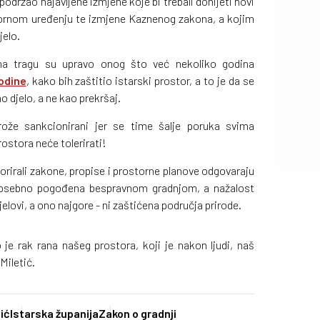
podržao najavljene izmjene koje bi trebali donijeti novi
tornom uređenju te izmjene Kaznenog zakona, a kojim
jelo.
na tragu su upravo onog što već nekoliko godina
odine
, kako bih zaštitio istarski prostor, a to je da se
 djelo, a ne kao prekršaj.
trože sankcionirani jer se time šalje poruka svima
rostora neće tolerirati!
gnorirali zakone, propise i prostorne planove odgovaraju
 posebno pogođena bespravnom gradnjom, a nažalost
jelovi, a ono najgore - ni zaštićena područja prirode.
je rak rana našeg prostora, koji je nakon ljudi, naš
 Miletić.
ić
Istarska županija
Zakon o gradnji