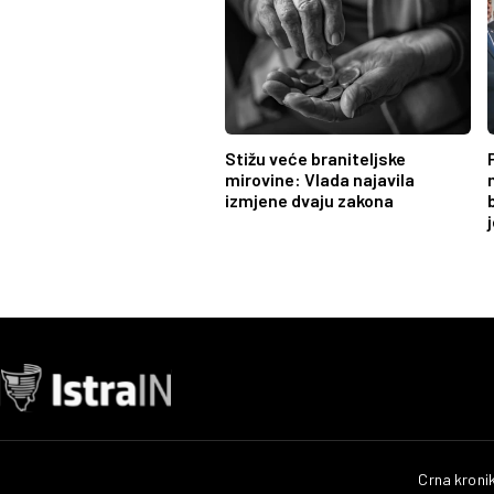
Stižu veće braniteljske
mirovine: Vlada najavila
izmjene dvaju zakona
Crna kroni