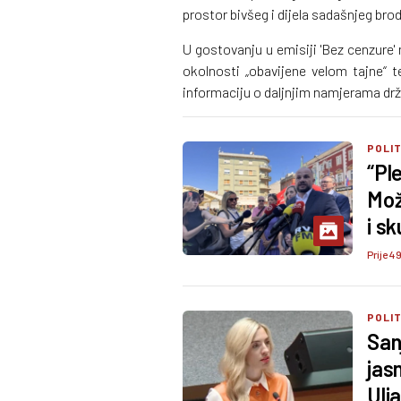
prostor bivšeg i dijela sadašnjeg brod
U gostovanju u emisiji 'Bez cenzure' 
okolnosti „obavijene velom tajne“ 
informaciju o daljnjim namjerama drž
POLI
“Pl
Mož
i s
Prije 4
POLI
San
jas
Ulj