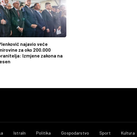
Plenković najavio veće
mirovine za oko 200.000
branitelja: Izmjene zakona na
jesen
ka
IstraIn
Politika
Gospodarstvo
Sport
Kultura