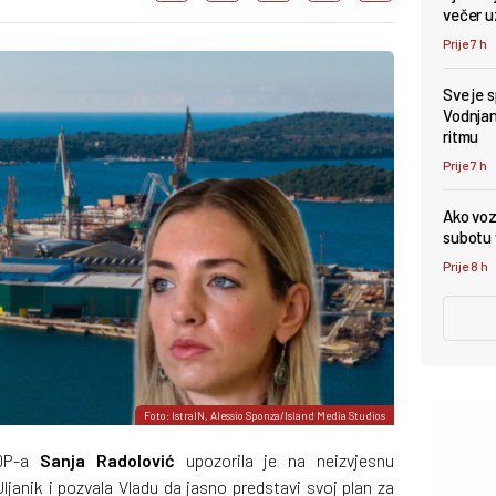
večer u
Prije 7 h
Sve je 
Vodnjan 
ritmu
Prije 7 h
Ako vozi
subotu v
Prije 8 h
Foto: IstraIN, Alessio Sponza/Island Media Studios
SDP-a
Sanja Radolović
upozorila je na neizvjesnu
janik i pozvala Vladu da jasno predstavi svoj plan za