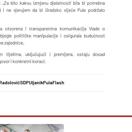
Za bilo kakvu izmjenu djelatnosti bila bi potrebna
 i ne vjerujem da bi Gradsko vijeće Pule podržalo
žna otvorena i transparentna komunikacija Vlade o
bjegle političke manipulacije i osigurala budućnost
ne zajednice.
m tijelima, uključujući i premijera, ostaju dosad
ovor i konkretni koraci.
Radolović
SDP
Uljanik
PulaFlash