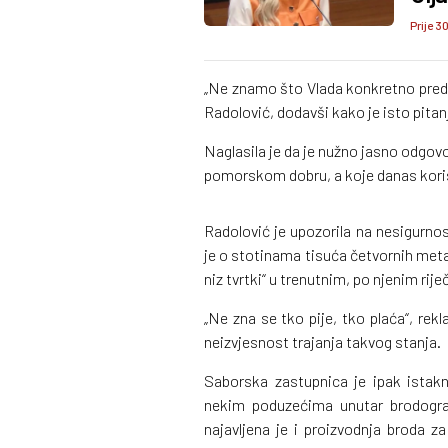
Prije 3
„Ne znamo što Vlada konkretno predla
Radolović, dodavši kako je isto pitanj
Naglasila je da je nužno jasno odgovor
pomorskom dobru, a koje danas korist
Radolović je upozorila na nesigurnos
je o stotinama tisuća četvornih metar
niz tvrtki“ u trenutnim, po njenim rij
„Ne zna se tko pije, tko plaća“, rek
neizvjesnost trajanja takvog stanja.
Saborska zastupnica je ipak istakn
nekim poduzećima unutar brodograd
najavljena je i proizvodnja broda za