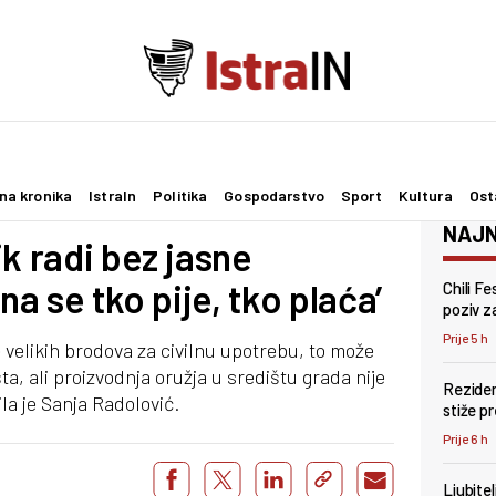
na kronika
IstraIn
Politika
Gospodarstvo
Sport
Kultura
Ost
NAJN
k radi bez jasne
na se tko pije, tko plaća’
Chili F
poziv za
Prije 5 h
 velikih brodova za civilnu upotrebu, to može
ta, ali proizvodnja oružja u središtu grada nije
Reziden
la je Sanja Radolović.
stiže p
Prije 6 h
Ljubite