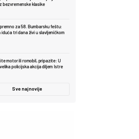
z bezvremenske klasike
spremno za 58. Bumbarsku feštu:
iduća tri dana živi u slavljeničkom
te motor ili romobil, pripazite: U
elika policijska akcija diljem Istre
Sve najnovije