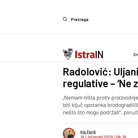
Pretraga
Cr
Politika
Radolović: Uljani
regulative – ‘Ne z
„Nemam ništa protiv proizvodnje
biti ključ opstanka brodogradiliš
nešto što mogu podržati“, poruči
Iris Foriš
14 Listopad 2025
I
06:15