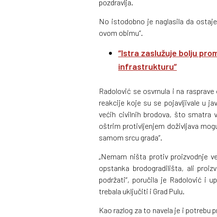
pozdravlja.
No istodobno je naglasila da ostaj
ovom obimu“.
“Istra zaslužuje bolju pro
infrastrukturu”
Radolović se osvrnula i na rasprave 
reakcije koje su se pojavljivale u j
većih civilnih brodova, što smatra 
oštrim protivljenjem doživljava mogu
samom srcu grada“.
„Nemam ništa protiv proizvodnje vel
opstanka brodogradilišta, ali proi
podržati“, poručila je Radolović i 
trebala uključiti i Grad Pulu.
Kao razlog za to navela je i potrebu 