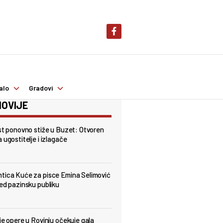
alo
Gradovi
OVIJE
est ponovno stiže u Buzet: Otvoren
 ugostitelje i izlagače
tica Kuće za pisce Emina Selimović
red pazinsku publiku
lje opere u Rovinju očekuje gala