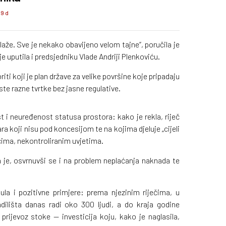
09 d
že. Sve je nekako obavijeno velom tajne“, poručila je
e uputila i predsjedniku Vlade Andriji Plenkoviću.
iti koji je plan države za velike površine koje pripadaju
e razne tvrtke bez jasne regulative.
t i neuređenost statusa prostora: kako je rekla, riječ
a koji nisu pod koncesijom te na kojima djeluje „cijeli
ečima, nekontroliranim uvjetima.
la je, osvrnuvši se i na problem neplaćanja naknada te
ula i pozitivne primjere: prema njezinim riječima, u
ilišta danas radi oko 300 ljudi, a do kraja godine
 prijevoz stoke — investicija koju, kako je naglasila,