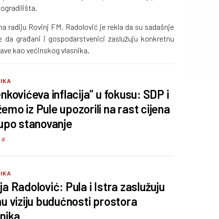
ogradilišta.
na radiju Rovinj FM, Radolović je rekla da su sadašnje
te da građani i gospodarstvenici zaslužuju konkretnu
ave kao većinskog vlasnika.
TIKA
enkovićeva inflacija” u fokusu: SDP i
emo iz Pule upozorili na rast cijena
kupo stanovanje
9 d
TIKA
ja Radolović: Pula i Istra zaslužuju
nu viziju budućnosti prostora
anika