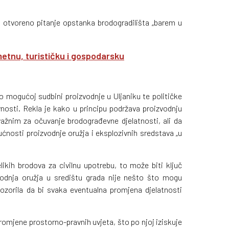
e otvoreno pitanje opstanka brodogradilišta „barem u
metnu, turističku i gospodarsku
o mogućoj sudbini proizvodnje u Uljaniku te političke
avnosti. Rekla je kako u principu podržava proizvodnju
važnim za očuvanje brodograđevne djelatnosti, ali da
ćnosti proizvodnje oružja i eksplozivnih sredstava „u
ikih brodova za civilnu upotrebu, to može biti ključ
zvodnja oružja u središtu grada nije nešto što mogu
upozorila da bi svaka eventualna promjena djelatnosti
promjene prostorno-pravnih uvjeta, što po njoj iziskuje