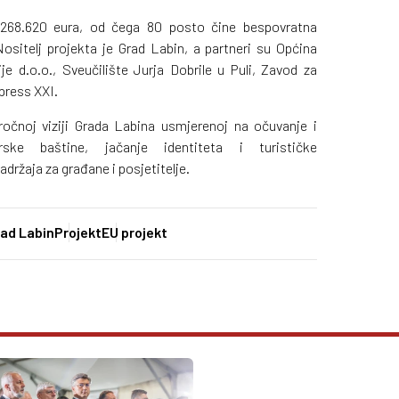
2.268.620 eura, od čega 80 posto čine bespovratna
ositelj projekta je Grad Labin, a partneri su Općina
je d.o.o., Sveučilište Jurja Dobrile u Puli, Zavod za
press XXI.
očnoj viziji Grada Labina usmjerenoj na očuvanje i
arske baštine, jačanje identiteta i turističke
adržaja za građane i posjetitelje.
ad Labin
Projekt
EU projekt