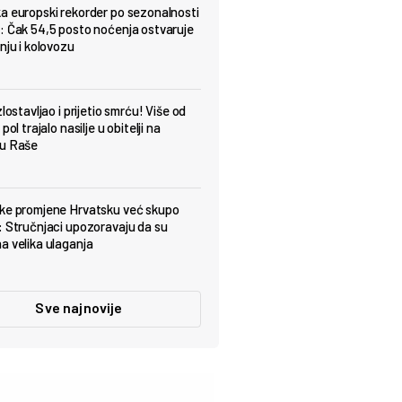
a europski rekorder po sezonalnosti
: Čak 54,5 posto noćenja ostvaruje
nju i kolovozu
zlostavljao i prijetio smrću! Više od
 pol trajalo nasilje u obitelji na
ju Raše
ke promjene Hrvatsku već skupo
: Stručnjaci upozoravaju da su
a velika ulaganja
Sve najnovije