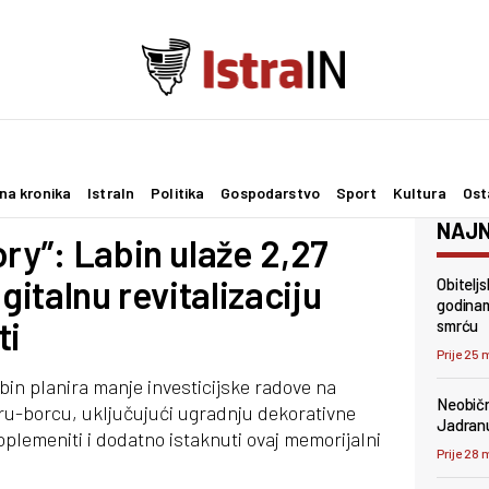
na kronika
IstraIn
Politika
Gospodarstvo
Sport
Kultura
Ost
NAJN
ry”: Labin ulaže 2,27
gitalnu revitalizaciju
Obiteljs
godinam
ti
smrću
Prije 25 
abin planira manje investicijske radove na
Neobičn
u-borcu, uključujući ugradnju dekorativne
Jadranu
plemeniti i dodatno istaknuti ovaj memorijalni
Prije 28 