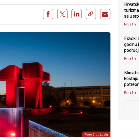
Hrvatsk
turizma
se u srp
Prije 1 h
Fizički 
godinu i
područ
Prije 1 h
Klimats
koštaju
potrebn
Prije 1 h
Foto: Grad Labin