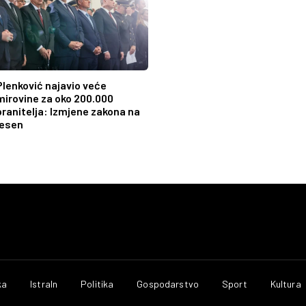
Plenković najavio veće
mirovine za oko 200.000
branitelja: Izmjene zakona na
jesen
ka
IstraIn
Politika
Gospodarstvo
Sport
Kultura