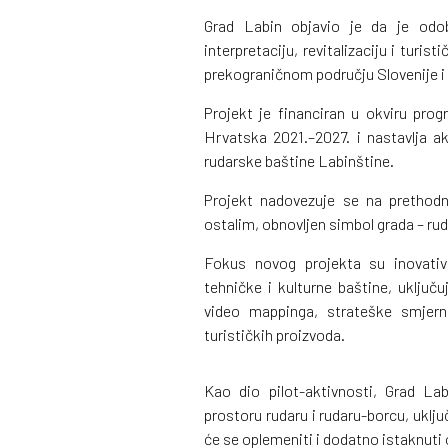
Grad Labin objavio je da je odob
interpretaciju, revitalizaciju i turi
prekograničnom području Slovenije i
Projekt je financiran u okviru pr
Hrvatska 2021.–2027. i nastavlja a
rudarske baštine Labinštine.
Projekt nadovezuje se na prethod
ostalim, obnovljen simbol grada – rud
Fokus novog projekta su inovativn
tehničke i kulturne baštine, uključ
video mappinga, strateške smjerni
turističkih proizvoda.
Kao dio pilot-aktivnosti, Grad La
prostoru rudaru i rudaru-borcu, uklj
će se oplemeniti i dodatno istaknuti 