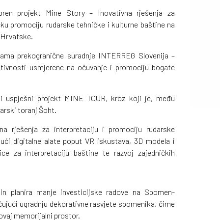
ren projekt Mine Story – Inovativna rješenja za
stičku promociju rudarske tehničke i kulturne baštine na
 Hrvatske.
ograma prekogranične suradnje INTERREG Slovenija –
ktivnosti usmjerene na očuvanje i promociju bogate
ni uspješni projekt MINE TOUR, kroz koji je, među
arski toranj Šoht.
a rješenja za interpretaciju i promociju rudarske
ujući digitalne alate poput VR iskustava, 3D modela i
ce za interpretaciju baštine te razvoj zajedničkih
bin planira manje investicijske radove na Spomen-
učujući ugradnju dekorativne rasvjete spomenika, čime
ovaj memorijalni prostor.