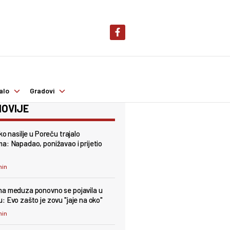
alo
Gradovi
OVIJE
ko nasilje u Poreču trajalo
a: Napadao, ponižavao i prijetio
min
a meduza ponovno se pojavila u
: Evo zašto je zovu "jaje na oko"
min