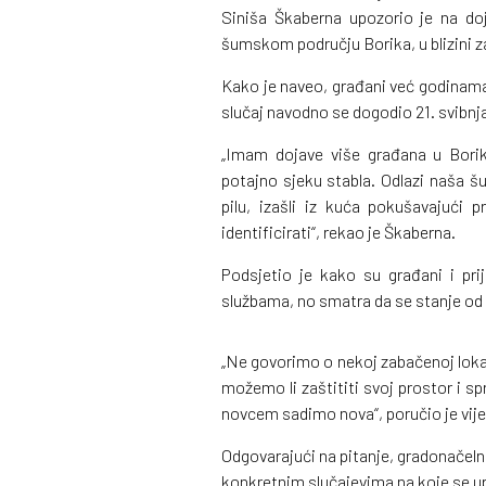
Siniša Škaberna upozorio je na do
šumskom području Borika, u blizini z
Kako je naveo, građani već godinama
slučaj navodno se dogodio 21. svibnj
„Imam dojave više građana u Bori
potajno sjeku stabla. Odlazi naša šu
pilu, izašli iz kuća pokušavajući pr
identificirati“, rekao je Škaberna.
Podsjetio je kako su građani i prij
službama, no smatra da se stanje od 
„Ne govorimo o nekoj zabačenoj lokac
možemo li zaštititi svoj prostor i sp
novcem sadimo nova“, poručio je vije
Odgovarajući na pitanje, gradonačel
konkretnim slučajevima na koje se u