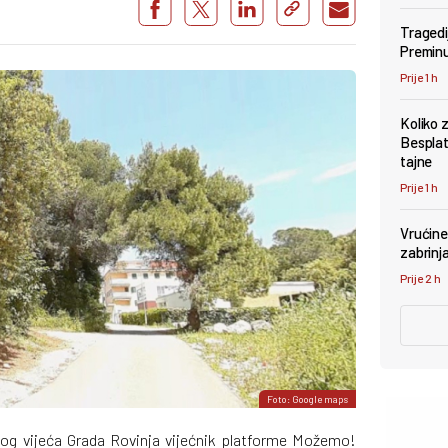
Tragedi
Preminu
Prije 1 h
Koliko 
Besplat
tajne
Prije 1 h
Vrućine 
zabrinj
Prije 2 h
Foto: Google maps
og vijeća Grada Rovinja vijećnik platforme Možemo!