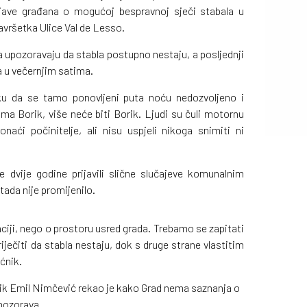
jave građana o mogućoj bespravnoj sječi stabala u
avršetka Ulice Val de Lesso.
 upozoravaju da stabla postupno nestaju, a posljednji
a u večernjim satima.
ku da se tamo ponovljeni puta noću nedozvoljeno i
ma Borik, više neće biti Borik. Ljudi su čuli motornu
onaći počinitelje, ali nisu uspjeli nikoga snimiti ni
e dvije godine prijavili slične slučajeve komunalnim
tada nije promijenilo.
iji, nego o prostoru usred grada. Trebamo se zapitati
riječiti da stabla nestaju, dok s druge strane vlastitim
ćnik.
nik Emil Nimčević rekao je kako Grad nema saznanja o
pozorava.