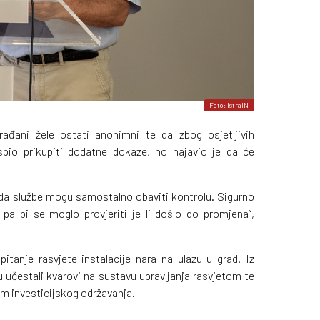
Foto: IstraIN
ađani žele ostati anonimni te da zbog osjetljivih
pio prikupiti dodatne dokaze, no najavio je da će
žda službe mogu samostalno obaviti kontrolu. Sigurno
 pa bi se moglo provjeriti je li došlo do promjena“,
itanje rasvjete instalacije nara na ulazu u grad. Iz
 učestali kvarovi na sustavu upravljanja rasvjetom te
am investicijskog održavanja.