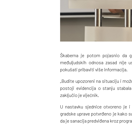
Škaberna je potom pojasnio da gr
međuljudskih odnosa zasad nije us
pokušati pribaviti više informacija.
„Budite upozoreni na situaciju i mo
postoji evidencija o stanju stabala
zaključio je vijećnik.
U nastavku sjednice otvoreno je i p
gradske uprave potvrđeno je kako su
da je sanacija predviđena kroz progr