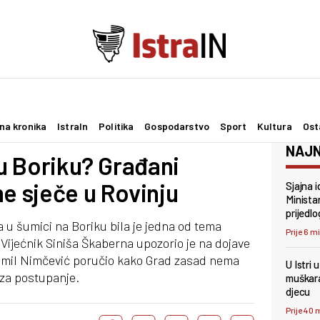
na kronika
IstraIn
Politika
Gospodarstvo
Sport
Kultura
Ost
NAJN
 u Boriku? Građani
ne sječe u Rovinju
Sjajna i
Minista
prijedl
u šumici na Boriku bila je jedna od tema
Prije 6 m
Vijećnik Siniša Škaberna upozorio je na dojave
Emil Nimčević poručio kako Grad zasad nema
U Istri
 za postupanje.
muškara
djecu
Prije 40 