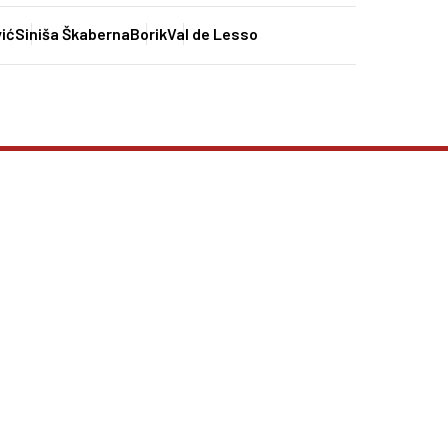
ić
Siniša Škaberna
Borik
Val de Lesso