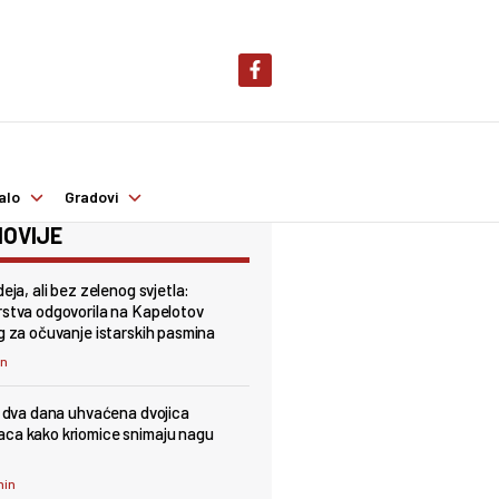
alo
Gradovi
OVIJE
deja, ali bez zelenog svjetla:
rstva odgovorila na Kapelotov
og za očuvanje istarskih pasmina
in
 u dva dana uhvaćena dvojica
ca kako kriomice snimaju nagu
min