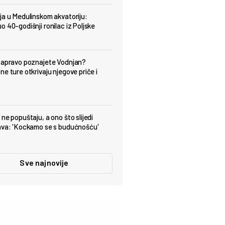
ja u Medulinskom akvatoriju:
o 40-godišnji ronilac iz Poljske
zapravo poznajete Vodnjan?
ne ture otkrivaju njegove priče i
ne popuštaju, a ono što slijedi
ava: 'Kockamo se s budućnošću'
Sve najnovije