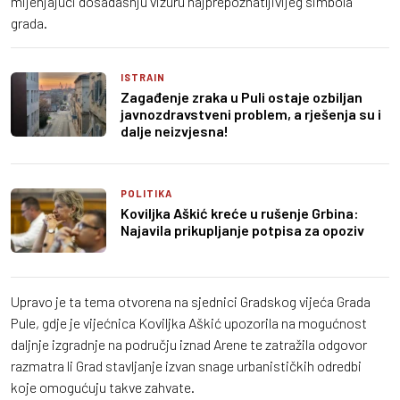
mijenjajući dosadašnju vizuru najprepoznatljivijeg simbola
grada.
ISTRAIN
Zagađenje zraka u Puli ostaje ozbiljan
javnozdravstveni problem, a rješenja su i
dalje neizvjesna!
POLITIKA
Koviljka Aškić kreće u rušenje Grbina:
Najavila prikupljanje potpisa za opoziv
Upravo je ta tema otvorena na sjednici Gradskog vijeća Grada
Pule, gdje je vijećnica Koviljka Aškić upozorila na mogućnost
daljnje izgradnje na području iznad Arene te zatražila odgovor
razmatra li Grad stavljanje izvan snage urbanističkih odredbi
koje omogućuju takve zahvate.