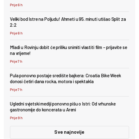
Prije 6 h
Veliki bod Istre na Poljudu! Ahmeti u 95. minuti utišao Split za
2:2
Prije 6 h
Mladi u Rovinju dobit će priliku snimiti vlastiti film – prijavite se
na vrijeme!
Prije 7 h
Pula ponovno postaje središte bajkera: Croatia Bike Week
donosi četiri dana rocka, motora i spektakla
Prije 7 h
Ugledni svjetski mediji ponovno pišu o Istri: Od vrhunske
gastronomije do koncerata u Areni
Prije 9 h
Sve najnovije