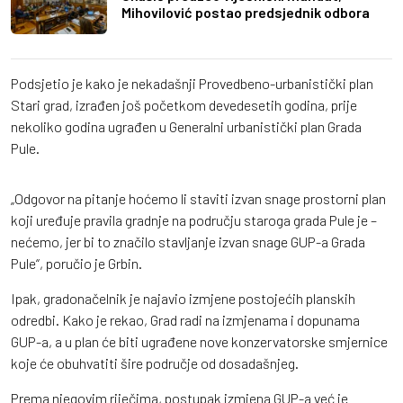
Mihovilović postao predsjednik odbora
Podsjetio je kako je nekadašnji Provedbeno-urbanistički plan
Stari grad, izrađen još početkom devedesetih godina, prije
nekoliko godina ugrađen u Generalni urbanistički plan Grada
Pule.
„Odgovor na pitanje hoćemo li staviti izvan snage prostorni plan
koji uređuje pravila gradnje na području staroga grada Pule je –
nećemo, jer bi to značilo stavljanje izvan snage GUP-a Grada
Pule“, poručio je Grbin.
Ipak, gradonačelnik je najavio izmjene postojećih planskih
odredbi. Kako je rekao, Grad radi na izmjenama i dopunama
GUP-a, a u plan će biti ugrađene nove konzervatorske smjernice
koje će obuhvatiti šire područje od dosadašnjeg.
Prema njegovim riječima, postupak izmjena GUP-a već je