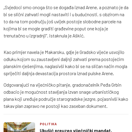
„Svjedoci smo onoga što se događa iznad Arene, a poznato je da
bi se slični zahvati mogli nastaviti i u budućnosti, s obzirom na
to da na tom području još uvijek postoje slobodne parcele na
kojima bi se mogle graditi građevine poput one koja je
trenutačno u izgradnji“, istaknula je Aškić.
Kao primjer navela je Makarsku, gdje je Gradsko vijeće usvojilo
odluku kojom su zaustavljeni daljnji zahvati prema postojećim
planskim rješenjima, naglasivši kako bi se na sličan način mogla
spriječiti daljnja devastacija prostora iznad pulske Arene.
Odgovarajući na vijećničko pitanje, gradonačelnik Peđa Grbin
odbacio je mogućnost stavljanja izvan snage urbanističkog
plana koji uređuje područje starogradske jezgre, pojasnivši kako
takav plan zapravo ne postoji kao zaseban dokument.
POLITIKA
Ukušić preuzeo vijećnički mandat,