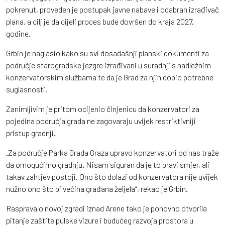
pokrenut, proveden je postupak javne nabave i odabran izrađivač
plana, a cilj je da cijeli proces bude dovršen do kraja 2027.
godine.
Grbin je naglasio kako su svi dosadašnji planski dokumenti za
područje starogradske jezgre izrađivani u suradnji s nadležnim
konzervatorskim službama te da je Grad za njih dobio potrebne
suglasnosti.
Zanimljivim je pritom ocijenio činjenicu da konzervatori za
pojedina područja grada ne zagovaraju uvijek restriktivniji
pristup gradnji.
„Za područje Parka Grada Graza upravo konzervatori od nas traže
da omogućimo gradnju. Nisam siguran da je to pravi smjer, ali
takav zahtjev postoji. Ono što dolazi od konzervatora nije uvijek
nužno ono što bi većina građana željela“, rekao je Grbin.
Rasprava o novoj zgradi iznad Arene tako je ponovno otvorila
pitanje zaštite pulske vizure i budućeg razvoja prostora u