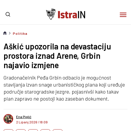
Politika
Aškić upozorila na devastaciju
prostora iznad Arene, Grbin
najavio izmjene
Gradonačelnik Peđa Grbin odbacio je mogućnost
stavljanja izvan snage urbanističkog plana koji uređuje
područje starogradske jezgre, pojasnivši kako takav
plan zapravo ne postoji kao zaseban dokument.
Ena Piglić
2 Lipanj 2026
I
18:09