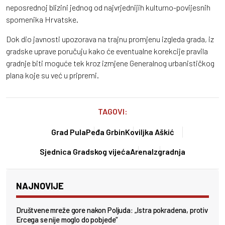
neposrednoj blizini jednog od najvrjednijih kulturno-povijesnih
spomenika Hrvatske.
Dok dio javnosti upozorava na trajnu promjenu izgleda grada, iz
gradske uprave poručuju kako će eventualne korekcije pravila
gradnje biti moguće tek kroz izmjene Generalnog urbanističkog
plana koje su već u pripremi.
TAGOVI:
Grad Pula
Peđa Grbin
Koviljka Aškić
Sjednica Gradskog vijeća
Arena
Izgradnja
NAJNOVIJE
Društvene mreže gore nakon Poljuda: „Istra pokradena, protiv
Ercega se nije moglo do pobjede“