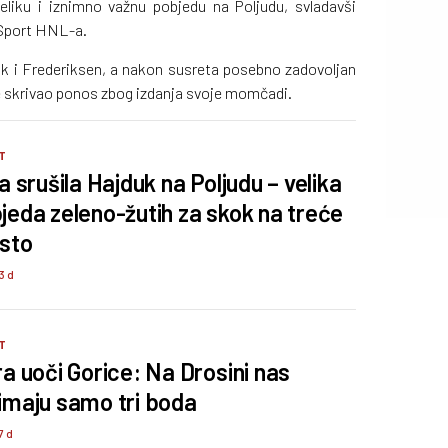
eliku i iznimno važnu pobjedu na Poljudu, svladavši
rSport HNL-a.
ljak i Frederiksen, a nakon susreta posebno zadovoljan
nije skrivao ponos zbog izdanja svoje momčadi.
T
a srušila Hajduk na Poljudu – velika
jeda zeleno-žutih za skok na treće
sto
3 d
T
ra uoči Gorice: Na Drosini nas
imaju samo tri boda
7 d