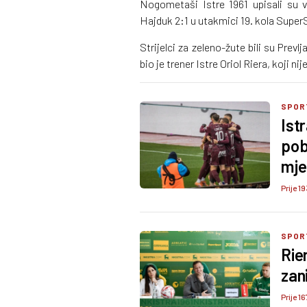
Nogometaši Istre 1961 upisali su v
Hajduk 2:1 u utakmici 19. kola Supe
Strijelci za zeleno-žute bili su Prev
bio je trener Istre Oriol Riera, koji 
SPOR
Istr
pob
mje
Prije 19
SPOR
Rie
zan
Prije 16