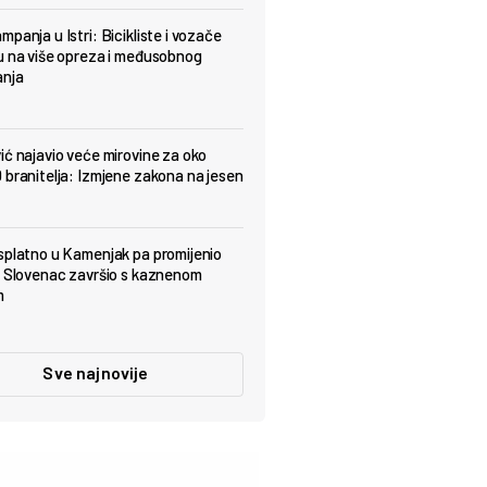
panja u Istri: Bicikliste i vozače
u na više opreza i međusobnog
anja
ić najavio veće mirovine za oko
 branitelja: Izmjene zakona na jesen
splatno u Kamenjak pa promijenio
: Slovenac završio s kaznenom
m
Sve najnovije