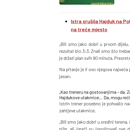
Istra srušila Hajduk na Po
na treće mjesto
„Bili smo jako dobri u prvom dijelu
rezultat bio 3:3. Znali smo što treb
je držati plan svih 90 minuta. Presret
Na pitanje je li ovo njegova najveća 
jasan:
„Kao treneru na gostovanjima – da. Z
Hajdukove utakmice… Da, mogu reći 
Istrin trener posebno je pohvalio n
zahtjeve utakmice.
„Bili smo jako dobri u sredini terena
niže, ali igrači su ispoštovali sve