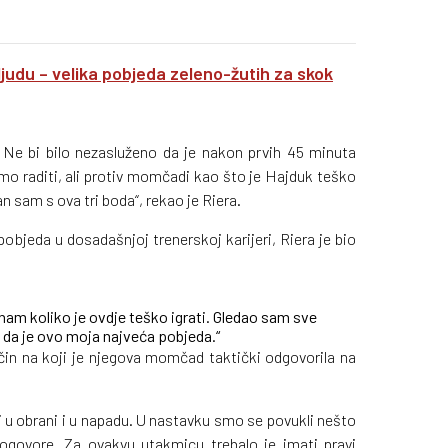
ljudu – velika pobjeda zeleno-žutih za skok
. Ne bi bilo nezasluženo da je nakon prvih 45 minuta
amo raditi, ali protiv momčadi kao što je Hajduk teško
an sam s ova tri boda“, rekao je Riera.
pobjeda u dosadašnjoj trenerskoj karijeri, Riera je bio
nam koliko je ovdje teško igrati. Gledao sam sve
da je ovo moja najveća pobjeda.“
ačin na koji je njegova momčad taktički odgovorila na
, i u obrani i u napadu. U nastavku smo se povukli nešto
 dogovore. Za ovakvu utakmicu trebalo je imati pravi