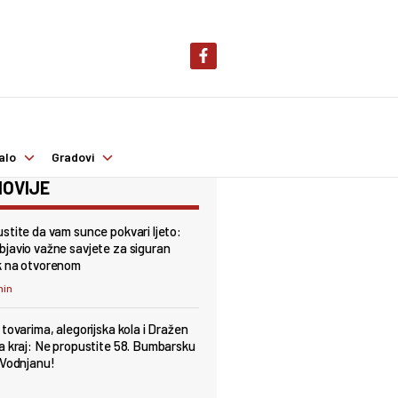
alo
Gradovi
OVIJE
stite da vam sunce pokvari ljeto:
javio važne savjete za siguran
k na otvorenom
min
 tovarima, alegorijska kola i Dražen
a kraj: Ne propustite 58. Bumbarsku
 Vodnjanu!