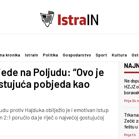
na kronika
IstraIn
Politika
Gospodarstvo
Sport
Kultura
Ost
NAJN
ede na Poljudu: “Ovo je
stujuća pobjeda kao
Ne dopu
HZJZ ob
borava
Prije 34 
udu protiv Hajduka obilježio je i emotivan istup
Trka na
n 2:1 poručio da je riječ o najvećoj gostujućoj
Zečić z
feštu u
Prije 1 h