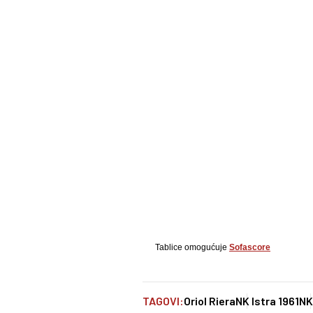
Tablice omogućuje
Sofascore
TAGOVI:
Oriol Riera
NK Istra 1961
NK