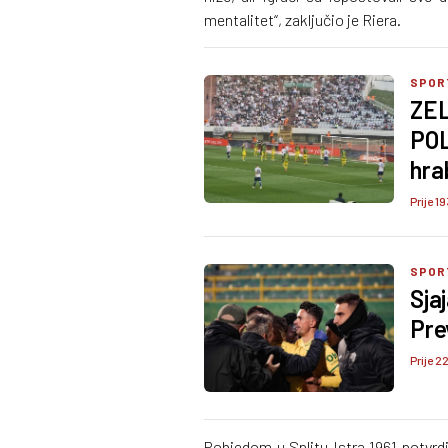
mentalitet“, zaključio je Riera.
SPOR
ZE
POL
hra
Prije 19
SPOR
Sjaj
Prev
Prije 2
Pobjedom u Splitu Istra 1961 potvrdil