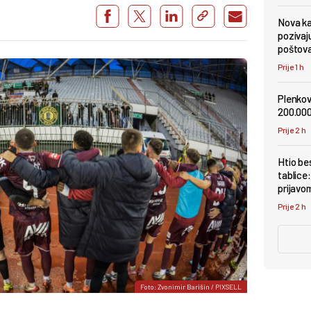
Nova kam
pozivaj
poštov
Prije 1 h
Plenkov
200.000
Prije 2 h
Htio be
tablice
prijavo
Prije 2 h
Foto: Zvonimir Barišin / PIXSELL