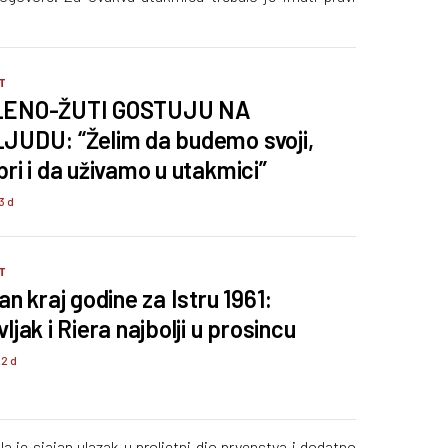
T
LENO-ŽUTI GOSTUJU NA
JUDU: “Želim da budemo svoji,
bri i da uživamo u utakmici”
3 d
T
an kraj godine za Istru 1961:
ljak i Riera najbolji u prosincu
22 d
a je sjajan ulazak u proljetni dio prvenstva i dodatno