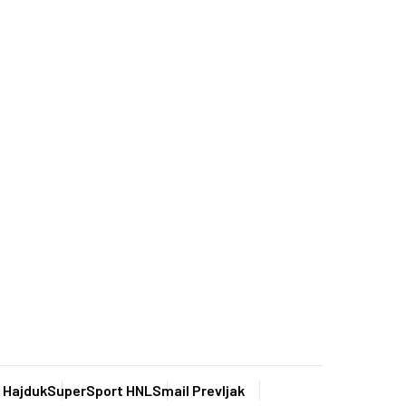
 Hajduk
SuperSport HNL
Smail Prevljak