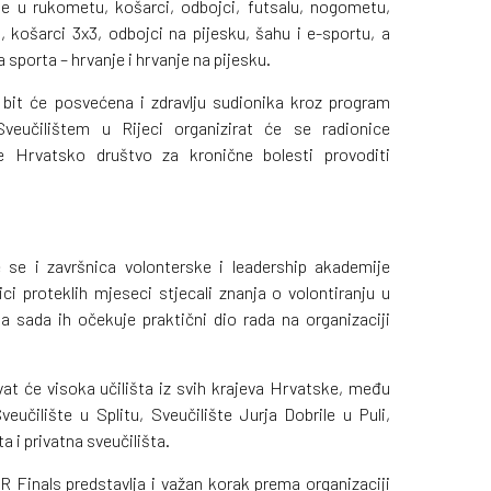
se u rukometu, košarci, odbojci, futsalu, nogometu,
 košarci 3x3, odbojci na pijesku, šahu i e-sportu, a
 sporta – hrvanje i hrvanje na pijesku.
bit će posvećena i zdravlju sudionika kroz program
veučilištem u Rijeci organizirat će se radionice
će Hrvatsko društvo za kronične bolesti provoditi
 se i završnica volonterske i leadership akademije
ci proteklih mjeseci stjecali znanja o volontiranju u
sada ih očekuje praktični dio rada na organizaciji
at će visoka učilišta iz svih krajeva Hrvatske, među
eučilište u Splitu, Sveučilište Jurja Dobrile u Puli,
ta i privatna sveučilišta.
R Finals predstavlja i važan korak prema organizaciji