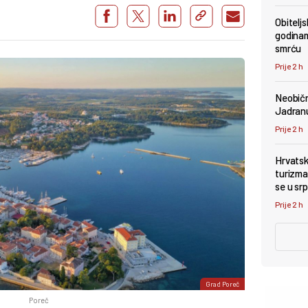
Obiteljs
godinam
smrću
Prije 2 h
Neobičn
Jadranu
Prije 2 h
Hrvatsk
turizma
se u srp
Prije 2 h
Grad Poreč
Poreč