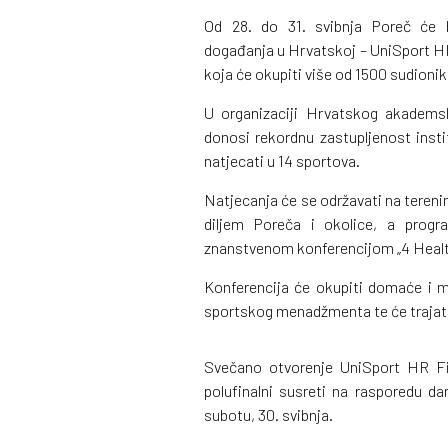
Od 28. do 31. svibnja Poreč će 
događanja u Hrvatskoj – UniSport H
koja će okupiti više od 1500 sudionika
U organizaciji Hrvatskog akadems
donosi rekordnu zastupljenost insti
natjecati u 14 sportova.
Natjecanja će se održavati na teren
diljem Poreča i okolice, a prog
znanstvenom konferencijom „4 Healt
Konferencija će okupiti domaće i m
sportskog menadžmenta te će trajati 
Svečano otvorenje UniSport HR Fin
polufinalni susreti na rasporedu da
subotu, 30. svibnja.