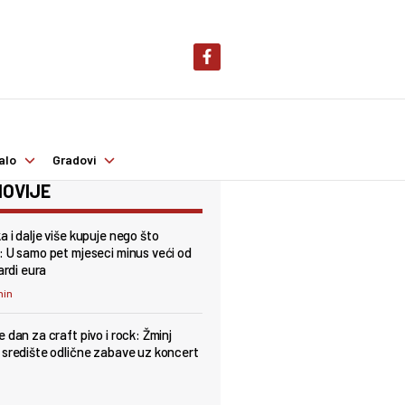
alo
Gradovi
OVIJE
a i dalje više kupuje nego što
: U samo pet mjeseci minus veći od
jardi eura
min
 dan za craft pivo i rock: Žminj
 središte odlične zabave uz koncert