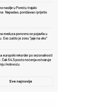
ko nasilje u Poreču trajalo
a: Napadao, ponižavao i prijetio
a meduza ponovno se pojavila u
: Evo zašto je zovu "jaje na oko"
a europski rekorder po sezonalnosti
: Čak 54,5 posto noćenja ostvaruje
nju i kolovozu
Sve najnovije