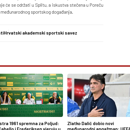
je će se održati u Splitu, a iskustva stečena u Poreču
kog međunarodnog sportskog događanja.
ti
Hrvatski akademski sportski savez
Istra 1961 spremna za Poljud:
Zlatko Dalić dobio novi
Cabello i Frederiksen vjeruju u
međunarodni angažman: UEF