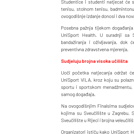
Studentice i studenti natjecat će 
tenisu, stolnom tenisu, badmintonu,
ovogodišnje izdanje donosi i dva nova
Posebna pažnja tijekom događanja 
UniSport Health. U suradnji sa S
bandažiranja i oživljavanja, dok 
preventivna zdravstvena mjerenja.
Sudjeluju brojna visoka učilišta
Uoči početka natjecanja održat će
UniSport ViLA, kroz koju su polazni
sportu i sportskom menadžmentu, a 
samog događaja.
Na ovogodišnjim Finalsima sudjelov
kojima su Sveučilište u Zagrebu, Sv
Sveučilište u Rijeci i brojna veleučiliš
Organizatori ističu kako UniSport H