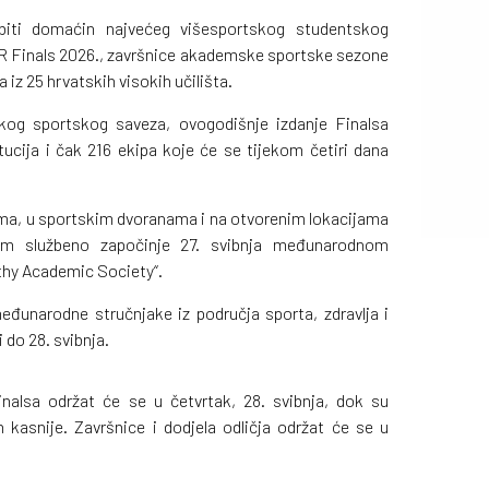
biti domaćin najvećeg višesportskog studentskog
R Finals 2026., završnice akademske sportske sezone
 iz 25 hrvatskih visokih učilišta.
kog sportskog saveza, ovogodišnje izdanje Finalsa
tucija i čak 216 ekipa koje će se tijekom četiri dana
ima, u sportskim dvoranama i na otvorenim lokacijama
ram službeno započinje 27. svibnja međunarodnom
hy Academic Society“.
eđunarodne stručnjake iz područja sporta, zdravlja i
do 28. svibnja.
alsa održat će se u četvrtak, 28. svibnja, dok su
n kasnije. Završnice i dodjela odličja održat će se u