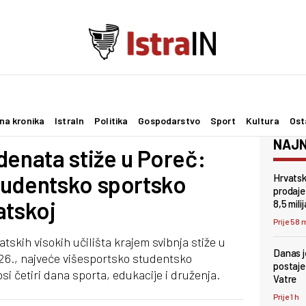
na kronika
IstraIn
Politika
Gospodarstvo
Sport
Kultura
Ost
NAJN
denata stiže u Poreč:
tudentsko sportsko
Hrvatsk
prodaje
atskoj
8,5 mili
Prije 58 
tskih visokih učilišta krajem svibnja stiže u
Danas je
26., najveće višesportsko studentsko
postaje
si četiri dana sporta, edukacije i druženja.
Vatre
Prije 1 h