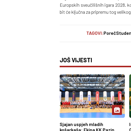
Europskih sveučilišnih igara 2028. ko
bit će ključna za pripremu tog veli
TAGOVI:
Poreč
Studen
JOŠ VIJESTI
Sjajan uspjeh mladih
košarkaša: Ekipa KK Pazin