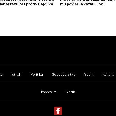
dobar rezultat protiv Hajduka
mu povjerila važnu ulogu
ka
IstraIn
Politika
Gospodarstvo
Sport
Kultura
Impresum
Cjenik