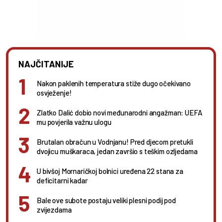
NAJČITANIJE
Nakon paklenih temperatura stiže dugo očekivano
osvježenje!
Zlatko Dalić dobio novi međunarodni angažman: UEFA
mu povjerila važnu ulogu
Brutalan obračun u Vodnjanu! Pred djecom pretukli
dvojicu muškaraca, jedan završio s teškim ozljedama
U bivšoj Mornaričkoj bolnici uređena 22 stana za
deficitarni kadar
Bale ove subote postaju veliki plesni podij pod
zvijezdama