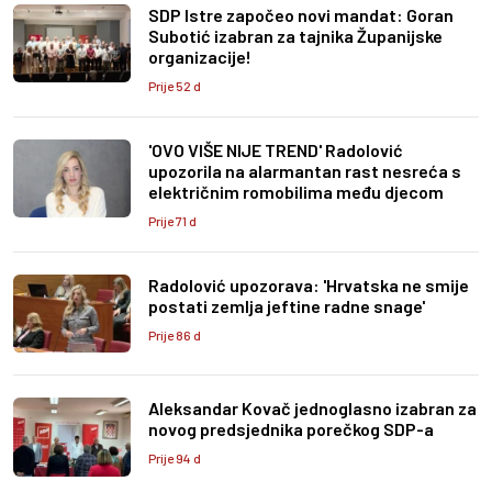
SDP Istre započeo novi mandat: Goran
Subotić izabran za tajnika Županijske
organizacije!
Prije 52 d
'OVO VIŠE NIJE TREND' Radolović
upozorila na alarmantan rast nesreća s
električnim romobilima među djecom
Prije 71 d
Radolović upozorava: 'Hrvatska ne smije
postati zemlja jeftine radne snage'
Prije 86 d
Aleksandar Kovač jednoglasno izabran za
novog predsjednika porečkog SDP-a
Prije 94 d