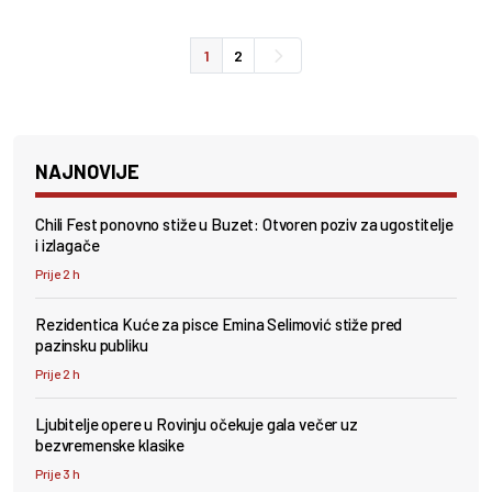
1
2
NAJNOVIJE
Chili Fest ponovno stiže u Buzet: Otvoren poziv za ugostitelje
i izlagače
Prije 2 h
Rezidentica Kuće za pisce Emina Selimović stiže pred
pazinsku publiku
Prije 2 h
Ljubitelje opere u Rovinju očekuje gala večer uz
bezvremenske klasike
Prije 3 h