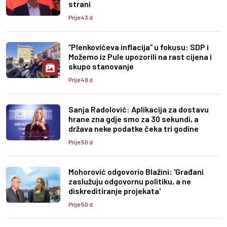
strani
Prije 43 d
“Plenkovićeva inflacija” u fokusu: SDP i
Možemo iz Pule upozorili na rast cijena i
skupo stanovanje
Prije 49 d
Sanja Radolović: Aplikacija za dostavu
hrane zna gdje smo za 30 sekundi, a
država neke podatke čeka tri godine
Prije 50 d
Mohorović odgovorio Blažini: 'Građani
zaslužuju odgovornu politiku, a ne
diskreditiranje projekata'
Prije 50 d