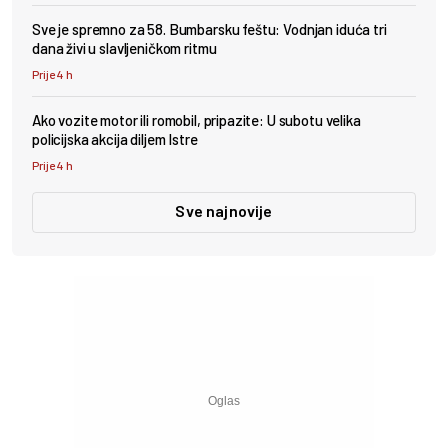
Sve je spremno za 58. Bumbarsku feštu: Vodnjan iduća tri
dana živi u slavljeničkom ritmu
Prije 4 h
Ako vozite motor ili romobil, pripazite: U subotu velika
policijska akcija diljem Istre
Prije 4 h
Sve najnovije