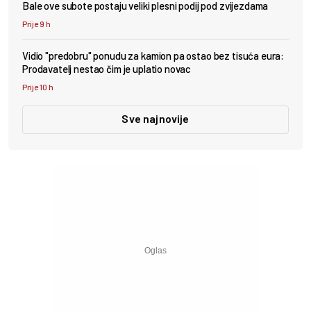
Bale ove subote postaju veliki plesni podij pod zvijezdama
Prije 9 h
Vidio "predobru" ponudu za kamion pa ostao bez tisuća eura:
Prodavatelj nestao čim je uplatio novac
Prije 10 h
Sve najnovije