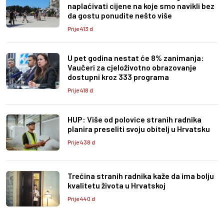
naplaćivati cijene na koje smo navikli bez
da gostu ponudite nešto više
Prije 413 d
U pet godina nestat će 8% zanimanja:
Vaučeri za cjeloživotno obrazovanje
dostupni kroz 333 programa
Prije 418 d
HUP: Više od polovice stranih radnika
planira preseliti svoju obitelj u Hrvatsku
Prije 438 d
Trećina stranih radnika kaže da ima bolju
kvalitetu života u Hrvatskoj
Prije 440 d