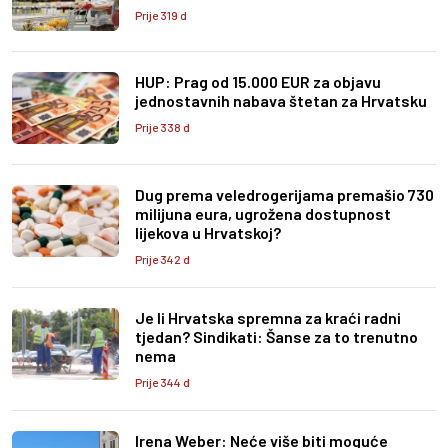
Prije 319 d
HUP: Prag od 15.000 EUR za objavu
jednostavnih nabava štetan za Hrvatsku
Prije 338 d
Dug prema veledrogerijama premašio 730
milijuna eura, ugrožena dostupnost
lijekova u Hrvatskoj?
Prije 342 d
Je li Hrvatska spremna za kraći radni
tjedan? Sindikati: Šanse za to trenutno
nema
Prije 344 d
Irena Weber: Neće više biti moguće