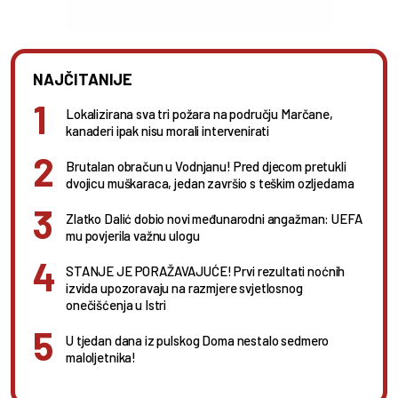
NAJČITANIJE
Lokalizirana sva tri požara na području Marčane,
kanaderi ipak nisu morali intervenirati
Brutalan obračun u Vodnjanu! Pred djecom pretukli
dvojicu muškaraca, jedan završio s teškim ozljedama
Zlatko Dalić dobio novi međunarodni angažman: UEFA
mu povjerila važnu ulogu
STANJE JE PORAŽAVAJUĆE! Prvi rezultati noćnih
izvida upozoravaju na razmjere svjetlosnog
onečišćenja u Istri
U tjedan dana iz pulskog Doma nestalo sedmero
maloljetnika!