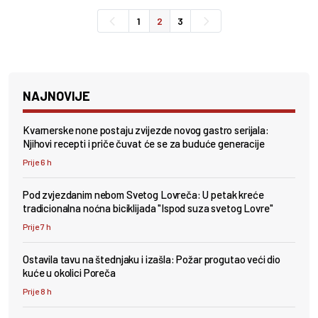
1
2
3
NAJNOVIJE
Kvarnerske none postaju zvijezde novog gastro serijala:
Njihovi recepti i priče čuvat će se za buduće generacije
Prije 6 h
Pod zvjezdanim nebom Svetog Lovreča: U petak kreće
tradicionalna noćna biciklijada "Ispod suza svetog Lovre"
Prije 7 h
Ostavila tavu na štednjaku i izašla: Požar progutao veći dio
kuće u okolici Poreča
Prije 8 h