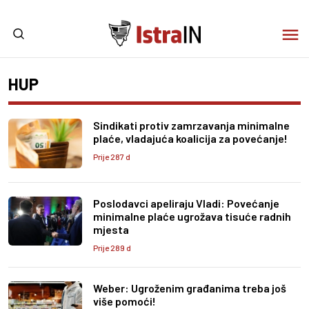
HUP
Sindikati protiv zamrzavanja minimalne
plaće, vladajuća koalicija za povećanje!
Prije 287 d
Poslodavci apeliraju Vladi: Povećanje
minimalne plaće ugrožava tisuće radnih
mjesta
Prije 289 d
Weber: Ugroženim građanima treba još
više pomoći!