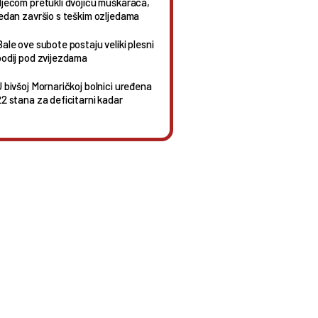
djecom pretukli dvojicu muškaraca,
jedan završio s teškim ozljedama
Bale ove subote postaju veliki plesni
podij pod zvijezdama
U bivšoj Mornaričkoj bolnici uređena
22 stana za deficitarni kadar