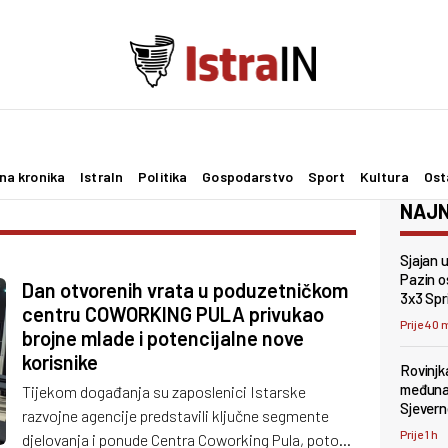
na kronika
IstraIn
Politika
Gospodarstvo
Sport
Kultura
Ost
NAJN
Sjajan 
Pazin os
Dan otvorenih vrata u poduzetničkom
3x3 Spr
centru COWORKING PULA privukao
Prije 40 
brojne mlade i potencijalne nove
korisnike
Rovinjk
međunar
Tijekom događanja su zaposlenici Istarske
Sjevern
razvojne agencije predstavili ključne segmente
Prije 1 h
djelovanja i ponude Centra Coworking Pula, potom