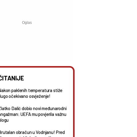
ČITANIJE
Nakon paklenih temperatura stiže
dugo očekivano osvježenje!
Zlatko Dalić dobio novi međunarodni
angažman: UEFA mu povjerila važnu
ulogu
Brutalan obračun u Vodnjanu! Pred