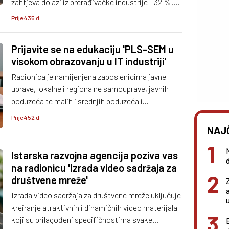
zahtjeva dolazi iz prerađivačke industrije - 32 %,
njih 21 % dolazi iz djelatnosti prijevoza i
Prije 435 d
skladištenja te iz uslužnih djelatnosti pristiglo.
Prijavite se na edukaciju 'PLS-SEM u
visokom obrazovanju u IT industriji'
Radionica je namijenjena zaposlenicima javne
uprave, lokalne i regionalne samouprave, javnih
poduzeća te malih i srednjih poduzeća i
obrtnicima.
Prije 452 d
NAJ
Istarska razvojna agencija poziva vas
na radionicu 'Izrada video sadržaja za
društvene mreže'
Izrada video sadržaja za društvene mreže uključuje
kreiranje atraktivnih i dinamičnih video materijala
koji su prilagođeni specifičnostima svake