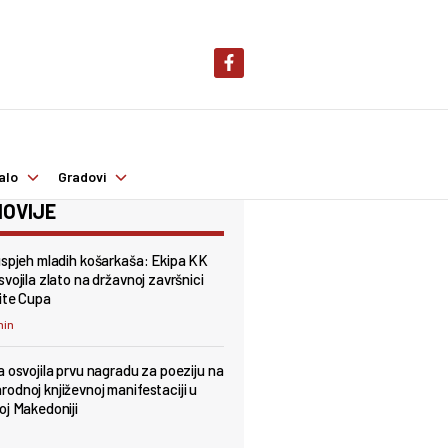
alo
Gradovi
OVIJE
uspjeh mladih košarkaša: Ekipa KK
vojila zlato na državnoj završnici
ite Cupa
min
a osvojila prvu nagradu za poeziju na
odnoj književnoj manifestaciji u
oj Makedoniji