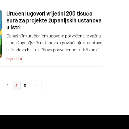
Uručeni ugovori vrijedni 200 tisuća
eura za projekte županijskih ustanova
u Istri
Današnjim uručenjem ugovora potvrđena je važna
uloga županijskih ustanova u povlačenju sredstava
iz fondova EU te njihova posvećenost održivom i
inovativnom razvoju Istre.
Prije 490 d
1
2
3