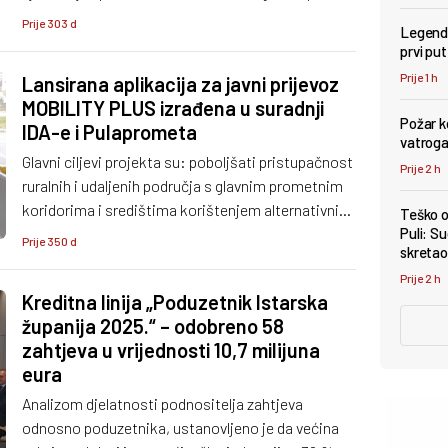
aktualne programe financijske i obrazovne
Prije 303 d
Legenda
podrške za poduzetnike, kao i šest aktualnih EU
prvi pu
projekata u provedbi u funkciji razvoja
Prije 1 h
Lansirana aplikacija za javni prijevoz
poduzetništva.
MOBILITY PLUS izrađena u suradnji
Požar k
IDA-e i Pulaprometa
vatroga
Glavni ciljevi projekta su: poboljšati pristupačnost
Prije 2 h
ruralnih i udaljenih područja s glavnim prometnim
koridorima i središtima korištenjem alternativnih
Teško o
oblika prijevoza, povećati znanje i korištenje
Puli: Su
Prije 350 d
skretao 
alternativnih oblika prijevoza stanovnika i turista,
Prije 2 h
kao i promjenu u navikama putnika.
Kreditna linija „Poduzetnik Istarska
županija 2025.“ – odobreno 58
zahtjeva u vrijednosti 10,7 milijuna
eura
Analizom djelatnosti podnositelja zahtjeva
odnosno poduzetnika, ustanovljeno je da većina