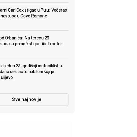
rni Carl Cox stigao u Pulu: Večeras
t nastupa u Cave Romane
od Orbanića: Na terenu 29
saca, u pomoć stigao Air Tractor
zlijeđen 23-godišnji motociklist u
dario se s automobilom koji je
ulijevo
Sve najnovije