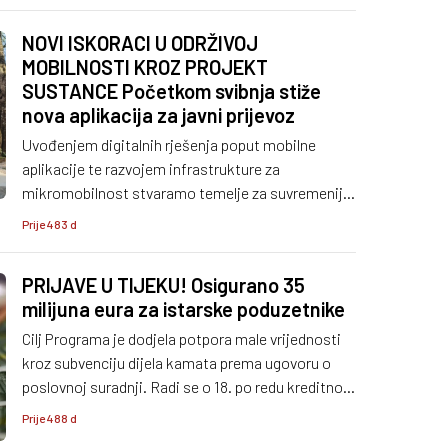
rješenja i testiranja ideje s korisnicima.
NOVI ISKORACI U ODRŽIVOJ
MOBILNOSTI KROZ PROJEKT
SUSTANCE Početkom svibnja stiže
nova aplikacija za javni prijevoz
Uvođenjem digitalnih rješenja poput mobilne
aplikacije te razvojem infrastrukture za
mikromobilnost stvaramo temelje za suvremeniji,
održiviji i dostupniji prometni sustav u Istri.
Prije 483 d
PRIJAVE U TIJEKU! Osigurano 35
milijuna eura za istarske poduzetnike
Cilj Programa je dodjela potpora male vrijednosti
kroz subvenciju dijela kamata prema ugovoru o
poslovnoj suradnji. Radi se o 18. po redu kreditnoj
liniji za poduzetnike Istarske županije kreditnog
Prije 488 d
potencijala 35 milijuna eura.