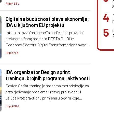
platforme.
Prije 463 d
Digitalna budućnost plave ekonomije:
IDA u ključnom EU projektu
Istarska razvojna agencija sudjeluje u provedbi
prekograničnog projekta BEST4.0 – Blue
Economy Sectors Digital Transformation towards
Industry 4.0, koji povezuje partnere iz Hrvatske i
Prije 471 d
Italije u zajedničkoj misiji poticanja digitalne
transformacije malih i srednjih poduzeća u sektoru
plave ekonomije
IDA organizator Design sprint
treninga, brojnih programa i aktivnosti
Design Sprint trening je moderna metodologija za
brzo rješavanje problema i razvoj proizvoda ili
usluga kroz praktičnu primjenu u okviru koje
timovi prolaze kroz svaku fazu, od razumijevanja
Prije 478 d
početnog izazova do ideacije, prototipiranja