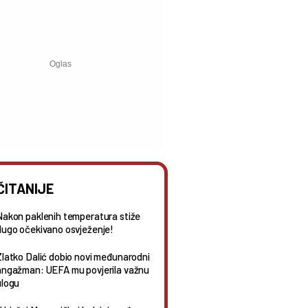
ČITANIJE
Nakon paklenih temperatura stiže
dugo očekivano osvježenje!
Zlatko Dalić dobio novi međunarodni
angažman: UEFA mu povjerila važnu
ulogu