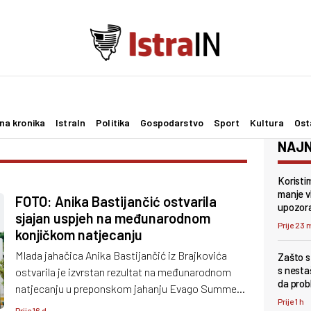
na kronika
IstraIn
Politika
Gospodarstvo
Sport
Kultura
Ost
NAJN
Koristi
manje v
FOTO: Anika Bastijančić ostvarila
upozora
sjajan uspjeh na međunarodnom
Prije 23 
konjičkom natjecanju
Mlada jahačica Anika Bastijančić iz Brajkovića
Zašto s
s nesta
ostvarila je izvrstan rezultat na međunarodnom
da probl
natjecanju u preponskom jahanju Evago Summer
Prije 1 h
Edition 2026, održanom od 17. do 19. srpnja u
Prije 16 d