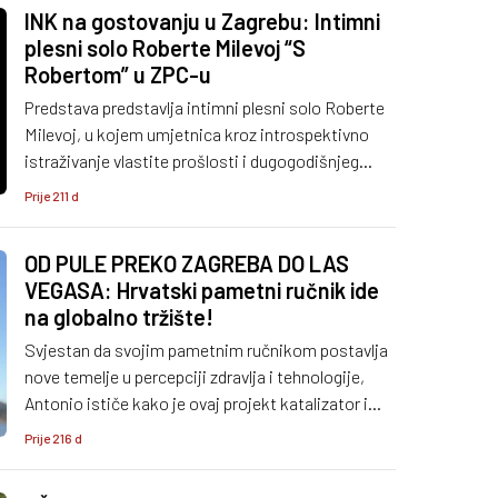
INK na gostovanju u Zagrebu: Intimni
plesni solo Roberte Milevoj “S
Robertom” u ZPC-u
Predstava predstavlja intimni plesni solo Roberte
Milevoj, u kojem umjetnica kroz introspektivno
istraživanje vlastite prošlosti i dugogodišnjeg
bavljenja plesom gradi izvedbu koja reflektira
Prije 211 d
njezinu osobnu i profesionalnu povijest.
OD PULE PREKO ZAGREBA DO LAS
VEGASA: Hrvatski pametni ručnik ide
na globalno tržište!
Svjestan da svojim pametnim ručnikom postavlja
nove temelje u percepciji zdravlja i tehnologije,
Antonio ističe kako je ovaj projekt katalizator i
njegovog profesionalnog rasta.
Prije 216 d