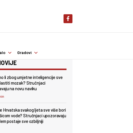
alo
Gradovi
OVIJE
mo li zbog umjetne inteligencije sve
lastiti mozak? Stručnjaci
vaju na novu naviku
min
e Hrvatska svakog ljeta sve više bori
šicom vode? Stručnjaci upozoravaju
em postaje sve ozbiljniji