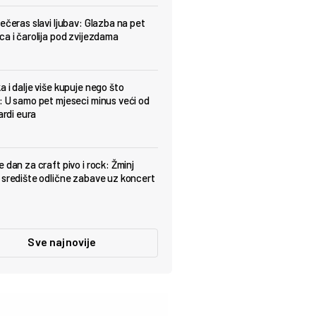
večeras slavi ljubav: Glazba na pet
ca i čarolija pod zvijezdama
a i dalje više kupuje nego što
: U samo pet mjeseci minus veći od
jardi eura
 dan za craft pivo i rock: Žminj
 središte odlične zabave uz koncert
Sve najnovije