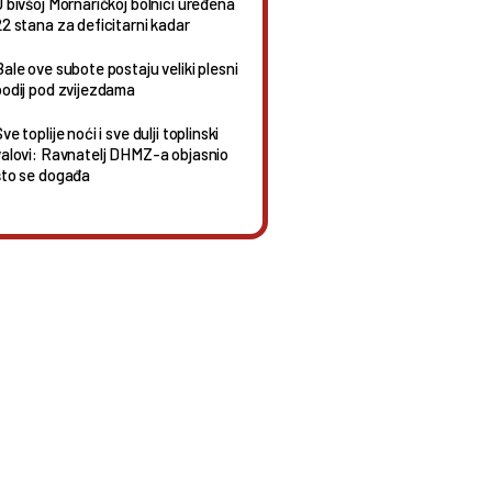
U bivšoj Mornaričkoj bolnici uređena
22 stana za deficitarni kadar
Bale ove subote postaju veliki plesni
podij pod zvijezdama
ve toplije noći i sve dulji toplinski
valovi: Ravnatelj DHMZ-a objasnio
što se događa