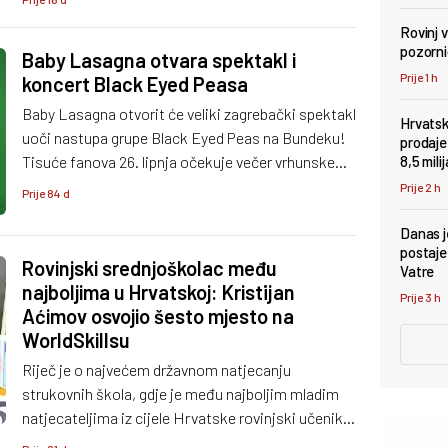
Zagrebu, osvojivši drugo mjesto u konkurenciji
Rovinj 
čak 40 natjecatelja.
pozorni
Baby Lasagna otvara spektakl i
Prije 1 h
koncert Black Eyed Peasa
Baby Lasagna otvorit će veliki zagrebački spektakl
Hrvatsk
uoči nastupa grupe Black Eyed Peas na Bundeku!
prodaje
Tisuće fanova 26. lipnja očekuje večer vrhunske
8,5 mili
produkcije, energije i hitova na jednom od najvećih
Prije 2 h
Prije 84 d
open-air događaja godine.
Danas je
postaje
Rovinjski srednjoškolac među
Vatre
najboljima u Hrvatskoj: Kristijan
Prije 3 h
Aćimov osvojio šesto mjesto na
WorldSkillsu
Riječ je o najvećem državnom natjecanju
strukovnih škola, gdje je među najboljim mladim
natjecateljima iz cijele Hrvatske rovinjski učenik
osvojio odlično šesto mjesto.