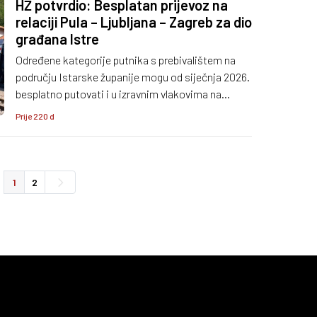
HŽ potvrdio: Besplatan prijevoz na
relaciji Pula – Ljubljana – Zagreb za dio
građana Istre
Određene kategorije putnika s prebivalištem na
području Istarske županije mogu od siječnja 2026.
besplatno putovati i u izravnim vlakovima na
relaciji Pula – Zagreb – Pula, koji voze preko
Prije 220 d
Slovenije.
1
2