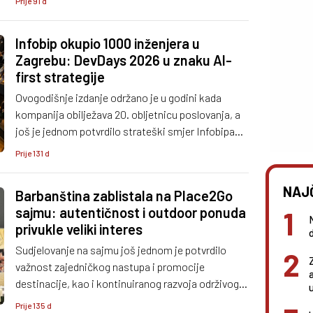
Prije 91 d
Infobip okupio 1000 inženjera u
Zagrebu: DevDays 2026 u znaku AI-
first strategije
Ovogodišnje izdanje održano je u godini kada
kompanija obilježava 20. obljetnicu poslovanja, a
još je jednom potvrdilo strateški smjer Infobipa
prema izgradnji AI-first organizacije.
Prije 131 d
NAJ
Barbanština zablistala na Place2Go
sajmu: autentičnost i outdoor ponuda
privukle veliki interes
Sudjelovanje na sajmu još jednom je potvrdilo
važnost zajedničkog nastupa i promocije
destinacije, kao i kontinuiranog razvoja održivog
turizma temeljenog na autentičnosti i kvaliteti.
Prije 135 d