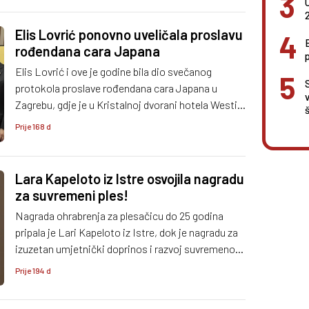
Elis Lovrić ponovno uveličala proslavu
rođendana cara Japana
Elis Lovrić i ove je godine bila dio svečanog
S
protokola proslave rođendana cara Japana u
Zagrebu, gdje je u Kristalnoj dvorani hotela Westin
izvela japansku i hrvatsku himnu, potvrdivši svoj
Prije 168 d
jedinstveni umjetnički most između dviju kultura.
Lara Kapeloto iz Istre osvojila nagradu
za suvremeni ples!
Nagrada ohrabrenja za plesačicu do 25 godina
pripala je Lari Kapeloto iz Istre, dok je nagradu za
izuzetan umjetnički doprinos i razvoj suvremenog
plesa dobila Vesna Mimica, i to uz dugogodišnji
Prije 194 d
umjetnički rad, ali i novinarski doprinos praćenju
plesne scene na Hrvatskoj radioteleviziji.