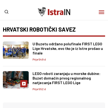
HRVATSKI ROBOTIČKI SAVEZ
U Buzetu održano polufinale FIRST LEGO
Lige Hrvatske, evo tko je iz Istre prošao u
finale
Prije 549 d
LEGO roboti zaranjaju u morske dubine:
Buzet domaćin prvog regionalnog
natjecanja FIRST LEGO Lige
Prije 552 d