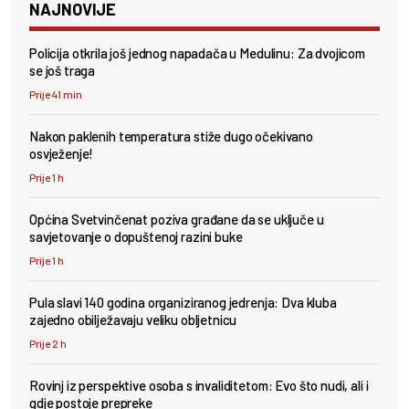
NAJNOVIJE
Policija otkrila još jednog napadača u Medulinu: Za dvojicom
se još traga
Prije 41 min
Nakon paklenih temperatura stiže dugo očekivano
osvježenje!
Prije 1 h
Općina Svetvinčenat poziva građane da se uključe u
savjetovanje o dopuštenoj razini buke
Prije 1 h
Pula slavi 140 godina organiziranog jedrenja: Dva kluba
zajedno obilježavaju veliku obljetnicu
Prije 2 h
Rovinj iz perspektive osoba s invaliditetom: Evo što nudi, ali i
gdje postoje prepreke