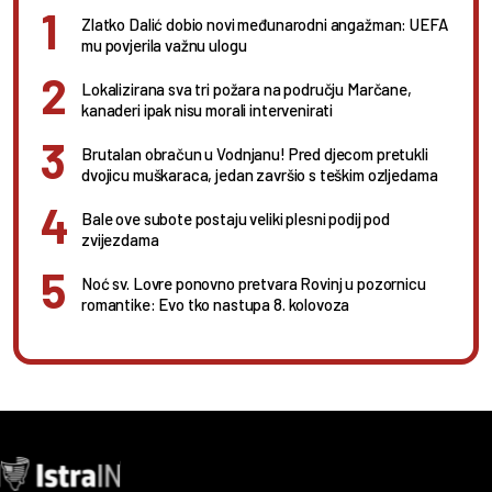
Zlatko Dalić dobio novi međunarodni angažman: UEFA
mu povjerila važnu ulogu
Lokalizirana sva tri požara na području Marčane,
kanaderi ipak nisu morali intervenirati
Brutalan obračun u Vodnjanu! Pred djecom pretukli
dvojicu muškaraca, jedan završio s teškim ozljedama
Bale ove subote postaju veliki plesni podij pod
zvijezdama
Noć sv. Lovre ponovno pretvara Rovinj u pozornicu
romantike: Evo tko nastupa 8. kolovoza