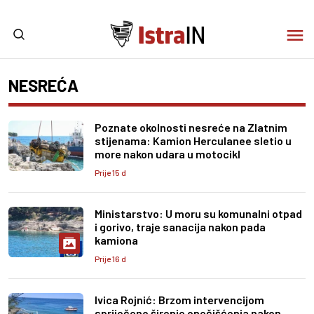
NESREĆA
Poznate okolnosti nesreće na Zlatnim
stijenama: Kamion Herculanee sletio u
more nakon udara u motocikl
Prije 15 d
Ministarstvo: U moru su komunalni otpad
i gorivo, traje sanacija nakon pada
kamiona
Prije 16 d
Ivica Rojnić: Brzom intervencijom
spriječeno širenje onečišćenja nakon