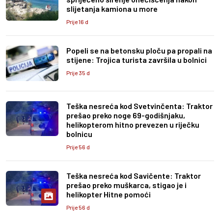
slijetanja kamiona u more
Prije 16 d
Popeli se na betonsku ploču pa propali na
stijene: Trojica turista završila u bolnici
Prije 35 d
Teška nesreća kod Svetvinčenta: Traktor
prešao preko noge 69-godišnjaku,
helikopterom hitno prevezen u riječku
bolnicu
Prije 56 d
Teška nesreća kod Savičente: Traktor
prešao preko muškarca, stigao je i
helikopter Hitne pomoći
Prije 56 d