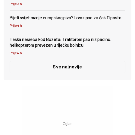
Prije 3 h
Pije li svijet manje europskog piva? Izvoz pao za čak 11 posto
Prije 4 h
Teška nesreća kod Buzeta: Traktorom pao niz padinu,
helikopterom prevezen u riječku bolnicu
Prije 4 h
Sve najnovije