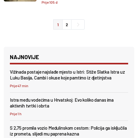
Prije 105 d
1
2
NAJNOVIJE
Vižinada postaje najslađe mjesto u Istri: Stiže Slatka Istra uz
Luku Basija, Cambi i okuse koje pamtimo iz djetinjstva
Prije 47 min
Istra među vodećima u Hrvatskoj: Evo koliko danas ima
aktivnih tvrtki i obrta
Prije 1 h
S 2,75 promila vozio Medulinskom cestom: Policija ga isključila
iz prometa, slijedi mu paprena kazna