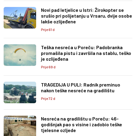
Novi pad letjelice u Istri: Žirokopter se
srušio pri polijetanju u Vrsaru, dvije osobe
lakše ozlijeđene
Prije 61 d
Teška nesreća u Poreču: Padobranka
promašila pistu i završila na stablu, teško
je ozlijeđena
Prije 69 d
TRAGEDIJA U PULI: Radnik preminuo
nakon teške nesreće na gradilištu
Prije 72 d
Nesreća na gradilištu u Poreču: 46-
godišnjak pao s visine i zadobio teške
tjelesne ozljede