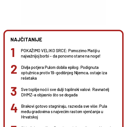
NAJČITANIJE
POKAŽIMO VELIKO SRCE: Pomozimo Matiji u
najvažnijoj borbi – da ponovno stane na noge!
Divlja potjera Pulom dobila epilog: Podignuta
optužnica protiv 19-godišnjeg Nijemca, ostaje iza
rešetaka
Sve toplije noći i sve dulji toplinski valovi: Ravnatelj
DHMZ-a objasnio što se događa
Brakovi gotovo stagniraju, razvoda sve više: Pula
među gradovima s najvećim rastom vjenčanja u
Hrvatskoj