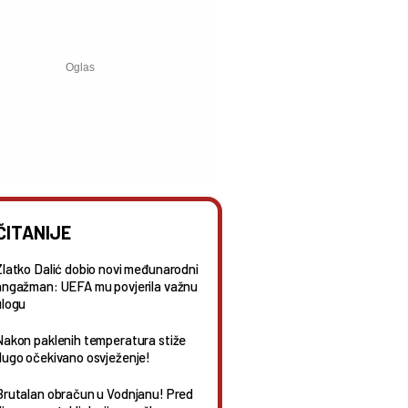
ČITANIJE
Zlatko Dalić dobio novi međunarodni
angažman: UEFA mu povjerila važnu
ulogu
Nakon paklenih temperatura stiže
dugo očekivano osvježenje!
Brutalan obračun u Vodnjanu! Pred