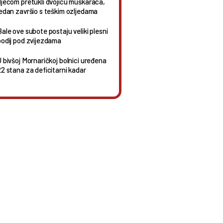
djecom pretukli dvojicu muškaraca,
jedan završio s teškim ozljedama
Bale ove subote postaju veliki plesni
podij pod zvijezdama
U bivšoj Mornaričkoj bolnici uređena
22 stana za deficitarni kadar