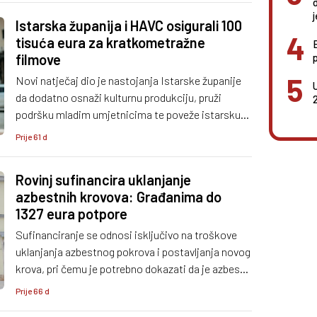
Istarska županija i HAVC osigurali 100
tisuća eura za kratkometražne
filmove
Novi natječaj dio je nastojanja Istarske županije
da dodatno osnaži kulturnu produkciju, pruži
podršku mladim umjetnicima te poveže istarsku
kulturnu scenu s nacionalnim i međunarodnim
Prije 61 d
partnerima.
Rovinj sufinancira uklanjanje
azbestnih krovova: Građanima do
1327 eura potpore
Sufinanciranje se odnosi isključivo na troškove
uklanjanja azbestnog pokrova i postavljanja novog
krova, pri čemu je potrebno dokazati da je azbest
zbrinut na propisan način putem ovlaštenog
Prije 66 d
sakupljača otpada.