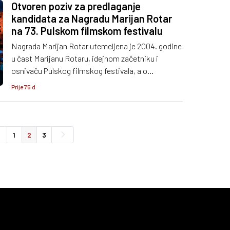
Otvoren poziv za predlaganje
kandidata za Nagradu Marijan Rotar
na 73. Pulskom filmskom festivalu
Nagrada Marijan Rotar utemeljena je 2004. godine
u čast Marijanu Rotaru, idejnom začetniku i
osnivaču Pulskog filmskog festivala, a o
ovogodišnjem dobitniku odlučit će Upravno vijeće
Prije 75 d
JU Pula Film Festival.
1
2
3