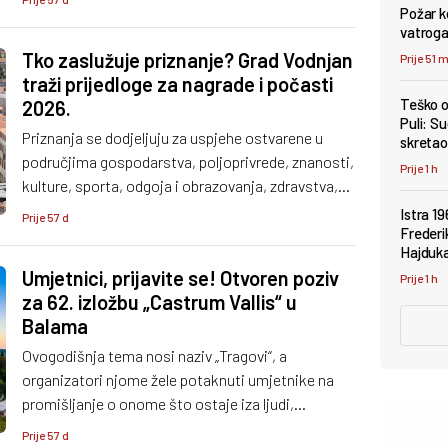
Požar k
vatroga
Tko zaslužuje priznanje? Grad Vodnjan
Prije 51 
traži prijedloge za nagrade i počasti
Teško o
2026.
Puli: Su
Priznanja se dodjeljuju za uspjehe ostvarene u
skretao 
područjima gospodarstva, poljoprivrede, znanosti,
Prije 1 h
kulture, sporta, odgoja i obrazovanja, zdravstva,
obrane i sigurnosti, socijalne skrbi, zaštite okoliša
Istra 19
Prije 57 d
te razvoja prijateljskih odnosa među ljudima i
Frederi
Hajduk
zajednicama u Hrvatskoj i inozemstvu.
Umjetnici, prijavite se! Otvoren poziv
Prije 1 h
za 62. izložbu „Castrum Vallis“ u
Balama
Ovogodišnja tema nosi naziv „Tragovi“, a
organizatori njome žele potaknuti umjetnike na
promišljanje o onome što ostaje iza ljudi,
prostora, događaja i vremena.
Prije 57 d