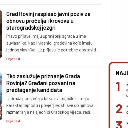
Grad Rovinj raspisao javni poziv za
obnovu pročelja i krovova u
starogradskoj jezgri
Pravo prijave imaju upravitelji zgrada u ime
suvlasnika, kao i vlasnici građevina koje imaju
jednog vlasnika. Uz prijavu je potrebno dostaviti
propisanu dokumentaciju, uključujući dokaz o
Prije 58 d
vlasništvu, legalnosti objekta, konzervatorske
uvjete te fotodokumentaciju postojećeg stanja.
NAJ
Tko zaslužuje priznanje Grada
Rovinja? Građani pozvani na
predlaganje kandidata
Iz Grada podsjećaju kako svi prijedlozi imaju
karakter tajnosti i povjerljivosti sve do njihova
razmatranja na sjednici Gradskog vijeća, radi
zaštite osobnih podataka i očuvanja dostojanstva
Prije 59 d
predloženih kandidata.