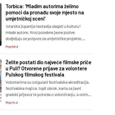
Torbica: 'Mladim autorima želimo
pomoći da pronađu svoje mjesto na
umjetničkoj sceni'
Istarska županija nastavlja ulagati u kulturu i
mlade autore. Kroz posebne javne pozive
dodjeljuju se potpore za umjetničke projekte,
međunarodnu suradnju i filmsku produkciju.
Prije 68 d
Želite postati dio najveće filmske priče
u Puli? Otvorene prijave za volontere
Pulskog filmskog festivala
Volonterima su osigurani festivalska akreditacija,
festivalska majica, topli obrok, karta za javni
gradski prijevoz te potvrda o volontiranju, a onima
koji nemaju smještaj u Puli omogućeno je i
Prije 74 d
kampiranje u Kampu Arena Stoja uz vlastitu
opremu.