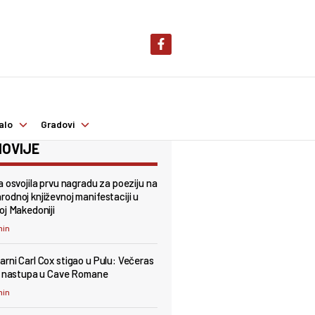
alo
Gradovi
OVIJE
a osvojila prvu nagradu za poeziju na
odnoj književnoj manifestaciji u
oj Makedoniji
min
rni Carl Cox stigao u Pulu: Večeras
t nastupa u Cave Romane
min