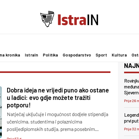
na kronika
IstraIn
Politika
Gospodarstvo
Sport
Kultura
Ost
NAJN
Rovinjk
međunar
Dobra ideja ne vrijedi puno ako ostane
Sjevern
u ladici: evo gdje možete tražiti
Prije 26 
potporu!
Natječaj uključuje i mogućnost dodjele stipendija
Legenda
prvi pu
učenicima, studentima i polaznicima
poslijediplomskih studija, prema posebnim
Prije 32 
uvjetima.
Prije 57 d