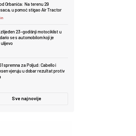
od Orbanića: Na terenu 29
saca, u pomoć stigao Air Tractor
min
zlijeđen 23-godišnji motociklist u
dario se s automobilom koji je
ulijevo
61 spremna za Poljud: Cabello i
ksen vjeruju u dobar rezultat protiv
a
Sve najnovije