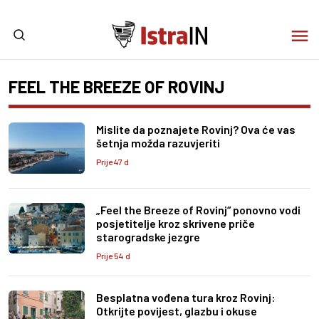
FEEL THE BREEZE OF ROVINJ
Mislite da poznajete Rovinj? Ova će vas
šetnja možda razuvjeriti
Prije 47 d
„Feel the Breeze of Rovinj“ ponovno vodi
posjetitelje kroz skrivene priče
starogradske jezgre
Prije 54 d
Besplatna vođena tura kroz Rovinj:
Otkrijte povijest, glazbu i okuse