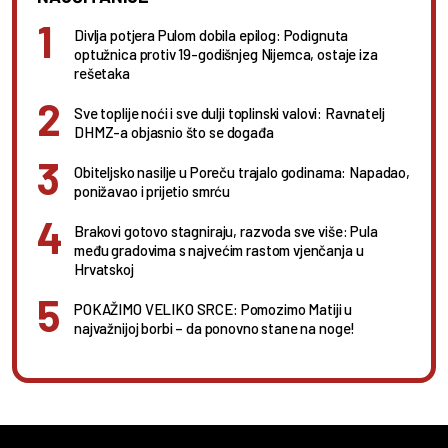
Divlja potjera Pulom dobila epilog: Podignuta
optužnica protiv 19-godišnjeg Nijemca, ostaje iza
rešetaka
Sve toplije noći i sve dulji toplinski valovi: Ravnatelj
DHMZ-a objasnio što se događa
Obiteljsko nasilje u Poreču trajalo godinama: Napadao,
ponižavao i prijetio smrću
Brakovi gotovo stagniraju, razvoda sve više: Pula
među gradovima s najvećim rastom vjenčanja u
Hrvatskoj
POKAŽIMO VELIKO SRCE: Pomozimo Matiji u
najvažnijoj borbi – da ponovno stane na noge!