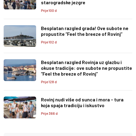
starogradske jezgre
Prije 100 d
Besplatan razgled grada! Ove subote ne
propustite “Feel the breeze of Rovinj”
Prije 102 d
Besplatan razgled Rovinja uz glazbu i
okuse tradicije: ove subote ne propustite
“Feel the breeze of Rovinj”
Prije 128 d
Rovinj nudi više od sunca i mora – tura
koja spaja tradiciju i iskustvo
Prije 366 d