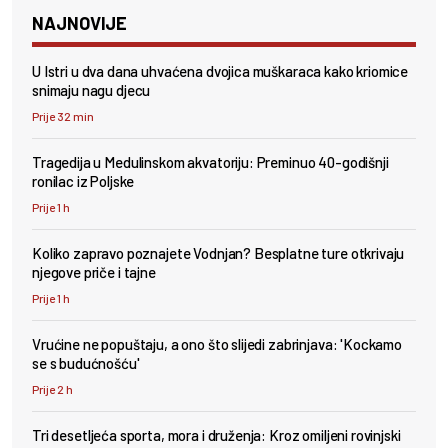
NAJNOVIJE
U Istri u dva dana uhvaćena dvojica muškaraca kako kriomice
snimaju nagu djecu
Prije 32 min
Tragedija u Medulinskom akvatoriju: Preminuo 40-godišnji
ronilac iz Poljske
Prije 1 h
Koliko zapravo poznajete Vodnjan? Besplatne ture otkrivaju
njegove priče i tajne
Prije 1 h
Vrućine ne popuštaju, a ono što slijedi zabrinjava: 'Kockamo
se s budućnošću'
Prije 2 h
Tri desetljeća sporta, mora i druženja: Kroz omiljeni rovinjski