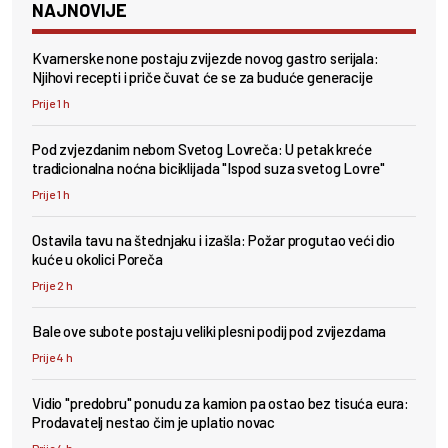
NAJNOVIJE
Kvarnerske none postaju zvijezde novog gastro serijala:
Njihovi recepti i priče čuvat će se za buduće generacije
Prije 1 h
Pod zvjezdanim nebom Svetog Lovreča: U petak kreće
tradicionalna noćna biciklijada "Ispod suza svetog Lovre"
Prije 1 h
Ostavila tavu na štednjaku i izašla: Požar progutao veći dio
kuće u okolici Poreča
Prije 2 h
Bale ove subote postaju veliki plesni podij pod zvijezdama
Prije 4 h
Vidio "predobru" ponudu za kamion pa ostao bez tisuća eura:
Prodavatelj nestao čim je uplatio novac