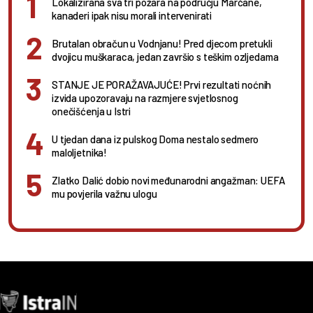
Lokalizirana sva tri požara na području Marčane,
kanaderi ipak nisu morali intervenirati
Brutalan obračun u Vodnjanu! Pred djecom pretukli
dvojicu muškaraca, jedan završio s teškim ozljedama
STANJE JE PORAŽAVAJUĆE! Prvi rezultati noćnih
izvida upozoravaju na razmjere svjetlosnog
onečišćenja u Istri
U tjedan dana iz pulskog Doma nestalo sedmero
maloljetnika!
Zlatko Dalić dobio novi međunarodni angažman: UEFA
mu povjerila važnu ulogu