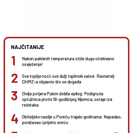
NAJČITANIJE
Nakon paklenih temperatura stiže dugo očekivano
osvježenje!
Sve toplije noći i sve dulji toplinski valovi: Ravnatelj
DHMZ-a objasnio što se događa
Divlja potjera Pulom dobila epilog: Podignuta
optužnica protiv 19-godišnjeg Nijemca, ostaje iza
rešetaka
Obiteljsko nasilje u Poreču trajalo godinama: Napadao,
ponižavao i prijetio smrću