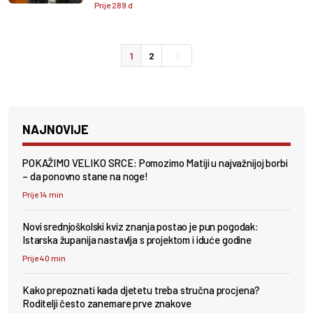
Prije 289 d
1
2
NAJNOVIJE
POKAŽIMO VELIKO SRCE: Pomozimo Matiji u najvažnijoj borbi
– da ponovno stane na noge!
Prije 14 min
Novi srednjoškolski kviz znanja postao je pun pogodak:
Istarska županija nastavlja s projektom i iduće godine
Prije 40 min
Kako prepoznati kada djetetu treba stručna procjena?
Roditelji često zanemare prve znakove