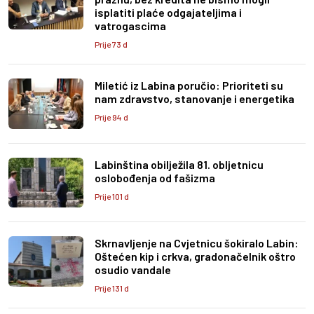
isplatiti plaće odgajateljima i
vatrogascima
Prije 73 d
Miletić iz Labina poručio: Prioriteti su
nam zdravstvo, stanovanje i energetika
Prije 94 d
Labinština obilježila 81. obljetnicu
oslobođenja od fašizma
Prije 101 d
Skrnavljenje na Cvjetnicu šokiralo Labin:
Oštećen kip i crkva, gradonačelnik oštro
osudio vandale
Prije 131 d