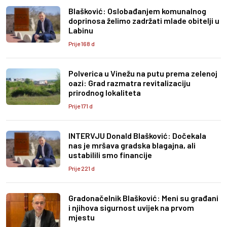
Blašković: Oslobađanjem komunalnog
doprinosa želimo zadržati mlade obitelji u
Labinu
Prije 168 d
Polverica u Vinežu na putu prema zelenoj
oazi: Grad razmatra revitalizaciju
prirodnog lokaliteta
Prije 171 d
INTERVJU Donald Blašković: Dočekala
nas je mršava gradska blagajna, ali
ustabilili smo financije
Prije 221 d
Gradonačelnik Blašković: Meni su građani
i njihova sigurnost uvijek na prvom
mjestu