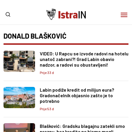
DONALD BLAŠKOVIĆ
VIDEO: U Rapcu se izvode radovi na hotelu
unatoč zabrani?! Grad Labin obavio
nadzor, a radovi su obustavljeni!
Prije 33 d
Labin podiže kredit od milijun eura?
Gradonačelnik objasnio zašto je to
potrebno
Prije 53 d
Blašković: Gradsku blagajnu zatekli smo
praznu, bez kredita ne bismo mogli