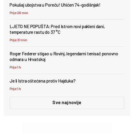
Pokušaj ubojstva u Poreču! Uhićen 74-godišnjak!
Prije 26 min
LJETO NE POPUŠTA: Pred Istrom novi pakleni dani,
temperature rastu do 37 °C
Prije 31 min
Roger Federer stigao u Rovinj, legendarni tenisač ponovno
odmara u Hrvatskoj
Prije 1 h
Je li Istra oštećena protiv Hajduka?
Prije 1 h
Sve najnovije