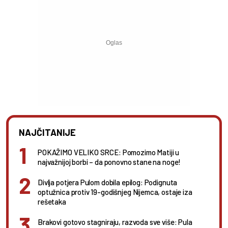
NAJČITANIJE
POKAŽIMO VELIKO SRCE: Pomozimo Matiji u
najvažnijoj borbi – da ponovno stane na noge!
Divlja potjera Pulom dobila epilog: Podignuta
optužnica protiv 19-godišnjeg Nijemca, ostaje iza
rešetaka
Brakovi gotovo stagniraju, razvoda sve više: Pula