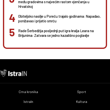
među gradovima s najvećim rastom vjenčanja u
Hrvatskoj
Obiteljsko nasilje u Poreču trajalo godinama: Napadao,
ponižavao i prijetio smrću
Rade Šerbedžija posljednji put igra kralja Leara na
Brijunima: Zatvara se jedno kazališno poglavlje
Crna kronika
Sport
IstraIn
Kultura