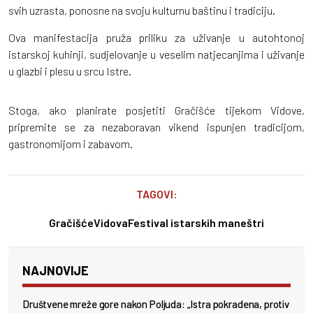
svih uzrasta, ponosne na svoju kulturnu baštinu i tradiciju.
Ova manifestacija pruža priliku za uživanje u autohtonoj
istarskoj kuhinji, sudjelovanje u veselim natjecanjima i uživanje
u glazbi i plesu u srcu Istre.
Stoga, ako planirate posjetiti Gračišće tijekom Vidove,
pripremite se za nezaboravan vikend ispunjen tradicijom,
gastronomijom i zabavom.
TAGOVI:
Gračišće
Vidova
Festival istarskih maneštri
NAJNOVIJE
Društvene mreže gore nakon Poljuda: „Istra pokradena, protiv