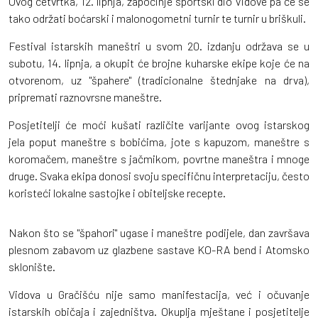
Ovog četvrtka, 12. lipnja, započinje sportski dio Vidove pa će se
tako održati boćarski i malonogometni turnir te turnir u briškuli.
Festival istarskih maneštri u svom 20. izdanju održava se u
subotu, 14. lipnja, a okupit će brojne kuharske ekipe koje će na
otvorenom, uz "špahere" (tradicionalne štednjake na drva),
pripremati raznovrsne maneštre.
Posjetitelji će moći kušati različite varijante ovog istarskog
jela poput maneštre s bobićima, jote s kapuzom, maneštre s
koromačem, maneštre s jačmikom, povrtne maneštra i mnoge
druge. Svaka ekipa donosi svoju specifičnu interpretaciju, često
koristeći lokalne sastojke i obiteljske recepte.
Nakon što se "špahori" ugase i maneštre podijele, dan završava
plesnom zabavom uz glazbene sastave KO-RA bend i Atomsko
sklonište.
Vidova u Gračišću nije samo manifestacija, već i očuvanje
istarskih običaja i zajedništva. Okuplja mještane i posjetitelje