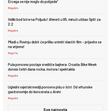
Ercega se nije moglo do pobjede“
Prije 6 h
Veliki bod Istre na Poljudu! Ahmeti u 95. minuti utišao Split za
2:2
Prije 6 h
Mladi u Rovinju dobit će priliku snimiti vlastiti film – prijavite se
na vrijeme!
Prije 7 h
Pula ponovno postaje središte bajkera: Croatia Bike Week
donosi četiri dana rocka, motora i spektakla
Prije 8 h
Ugledni svjetski mediji ponovno pišu o Istri: Od vrhunske
gastronomije do koncerata u Areni
Prije 9 h
Sve najnovije