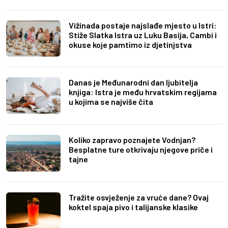
Vižinada postaje najslađe mjesto u Istri:
Stiže Slatka Istra uz Luku Basija, Cambi i
okuse koje pamtimo iz djetinjstva
Danas je Međunarodni dan ljubitelja
knjiga: Istra je među hrvatskim regijama
u kojima se najviše čita
Koliko zapravo poznajete Vodnjan?
Besplatne ture otkrivaju njegove priče i
tajne
Tražite osvježenje za vruće dane? Ovaj
koktel spaja pivo i talijanske klasike