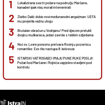
Lokalizirana sva tri požara na području Marčane,
kanaderi ipak nisu morali intervenirati
Zlatko Dalić dobio novi međunarodni angažman: UEFA
mu povjerila važnu ulogu
Brutalan obračun u Vodnjanu! Pred djecom pretukli
dvojicu muškaraca, jedan završio s teškim ozljedama
Noć sv. Lovre ponovno pretvara Rovinj u pozornicu
romantike: Evo tko nastupa 8. kolovoza
ISTARSKI VATROGASCI IMAJU PUNE RUKE POSLA!
Požari kod Marčane i Rojnića uspješno stavljeni pod
kontrolu