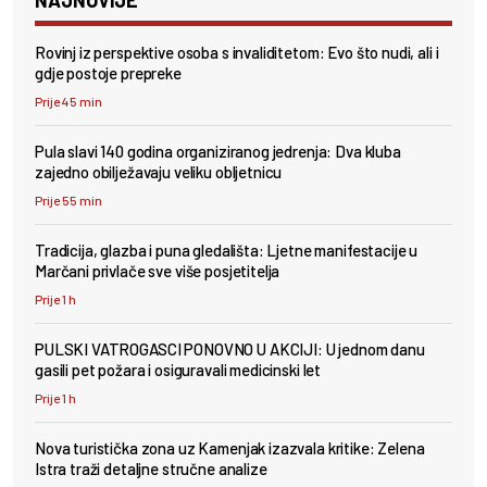
Rovinj iz perspektive osoba s invaliditetom: Evo što nudi, ali i
gdje postoje prepreke
Prije 45 min
Pula slavi 140 godina organiziranog jedrenja: Dva kluba
zajedno obilježavaju veliku obljetnicu
Prije 55 min
Tradicija, glazba i puna gledališta: Ljetne manifestacije u
Marčani privlače sve više posjetitelja
Prije 1 h
PULSKI VATROGASCI PONOVNO U AKCIJI: U jednom danu
gasili pet požara i osiguravali medicinski let
Prije 1 h
Nova turistička zona uz Kamenjak izazvala kritike: Zelena
Istra traži detaljne stručne analize