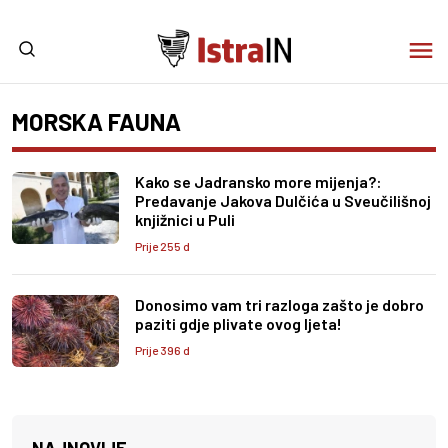
MORSKA FAUNA
Kako se Jadransko more mijenja?:
Predavanje Jakova Dulčića u Sveučilišnoj
knjižnici u Puli
Prije 255 d
Donosimo vam tri razloga zašto je dobro
paziti gdje plivate ovog ljeta!
Prije 396 d
NAJNOVIJE