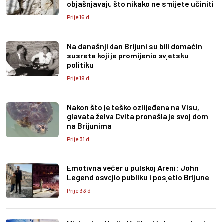
objašnjavaju što nikako ne smijete učiniti
Prije 16 d
Na današnji dan Brijuni su bili domaćin
susreta koji je promijenio svjetsku
politiku
Prije 19 d
Nakon što je teško ozlijeđena na Visu,
glavata želva Cvita pronašla je svoj dom
na Brijunima
Prije 31 d
Emotivna večer u pulskoj Areni: John
Legend osvojio publiku i posjetio Brijune
Prije 33 d