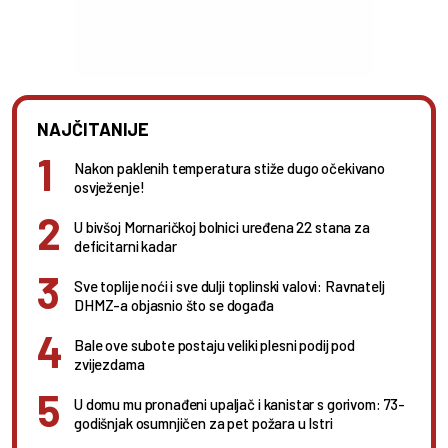
NAJČITANIJE
Nakon paklenih temperatura stiže dugo očekivano
osvježenje!
U bivšoj Mornaričkoj bolnici uređena 22 stana za
deficitarni kadar
Sve toplije noći i sve dulji toplinski valovi: Ravnatelj
DHMZ-a objasnio što se događa
Bale ove subote postaju veliki plesni podij pod
zvijezdama
U domu mu pronađeni upaljač i kanistar s gorivom: 73-
godišnjak osumnjičen za pet požara u Istri