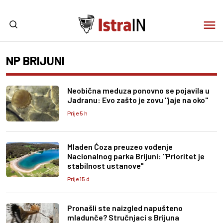
NP BRIJUNI
Neobična meduza ponovno se pojavila u
Jadranu: Evo zašto je zovu "jaje na oko"
Prije 5 h
Mladen Ćoza preuzeo vođenje
Nacionalnog parka Brijuni: "Prioritet je
stabilnost ustanove"
Prije 15 d
Pronašli ste naizgled napušteno
mladunče? Stručnjaci s Brijuna