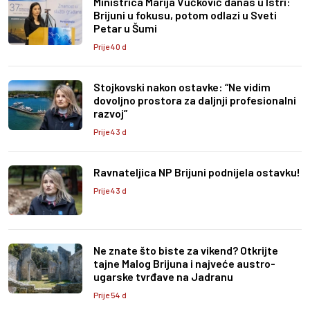
Ministrica Marija Vučković danas u Istri:
Brijuni u fokusu, potom odlazi u Sveti
Petar u Šumi
Prije 40 d
Stojkovski nakon ostavke: “Ne vidim
dovoljno prostora za daljnji profesionalni
razvoj”
Prije 43 d
Ravnateljica NP Brijuni podnijela ostavku!
Prije 43 d
Ne znate što biste za vikend? Otkrijte
tajne Malog Brijuna i najveće austro-
ugarske tvrđave na Jadranu
Prije 54 d