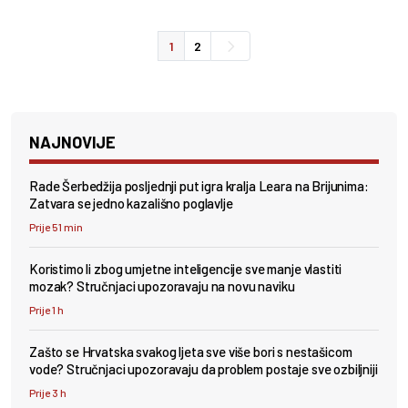
1
2
NAJNOVIJE
Rade Šerbedžija posljednji put igra kralja Leara na Brijunima:
Zatvara se jedno kazališno poglavlje
Prije 51 min
Koristimo li zbog umjetne inteligencije sve manje vlastiti
mozak? Stručnjaci upozoravaju na novu naviku
Prije 1 h
Zašto se Hrvatska svakog ljeta sve više bori s nestašicom
vode? Stručnjaci upozoravaju da problem postaje sve ozbiljniji
Prije 3 h