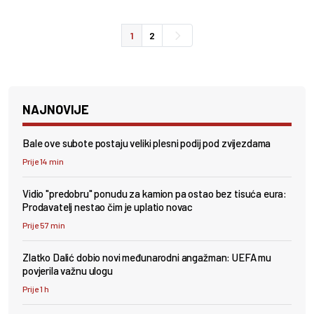
1
2
NAJNOVIJE
Bale ove subote postaju veliki plesni podij pod zvijezdama
Prije 14 min
Vidio "predobru" ponudu za kamion pa ostao bez tisuća eura:
Prodavatelj nestao čim je uplatio novac
Prije 57 min
Zlatko Dalić dobio novi međunarodni angažman: UEFA mu
povjerila važnu ulogu
Prije 1 h