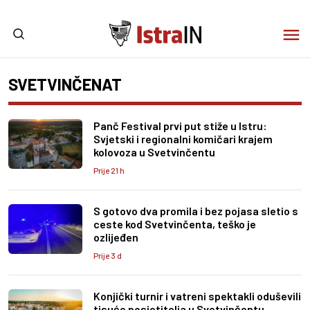
SVETVINČENAT
Panč Festival prvi put stiže u Istru:
Svjetski i regionalni komičari krajem
kolovoza u Svetvinčentu
Prije 21 h
S gotovo dva promila i bez pojasa sletio s
ceste kod Svetvinčenta, teško je
ozlijeđen
Prije 3 d
Konjički turnir i vatreni spektakli oduševili
tisuće posjetitelja u Svetvinčentu