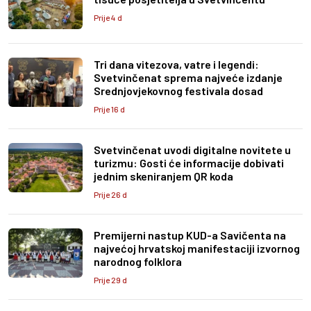
Prije 4 d
Tri dana vitezova, vatre i legendi:
Svetvinčenat sprema najveće izdanje
Srednjovjekovnog festivala dosad
Prije 16 d
Svetvinčenat uvodi digitalne novitete u
turizmu: Gosti će informacije dobivati
jednim skeniranjem QR koda
Prije 26 d
Premijerni nastup KUD-a Savičenta na
najvećoj hrvatskoj manifestaciji izvornog
narodnog folklora
Prije 29 d