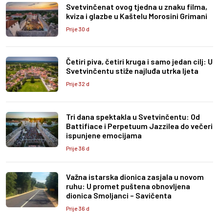
Svetvinčenat ovog tjedna u znaku filma,
kviza i glazbe u Kaštelu Morosini Grimani
Prije 30 d
Četiri piva, četiri kruga i samo jedan cilj: U
Svetvinčentu stiže najluđa utrka ljeta
Prije 32 d
Tri dana spektakla u Svetvinčentu: Od
Battifiace i Perpetuum Jazzilea do večeri
ispunjene emocijama
Prije 36 d
Važna istarska dionica zasjala u novom
ruhu: U promet puštena obnovljena
dionica Smoljanci – Savičenta
Prije 36 d