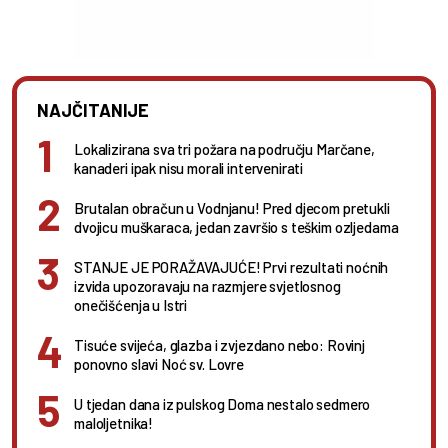
NAJČITANIJE
Lokalizirana sva tri požara na području Marčane,
kanaderi ipak nisu morali intervenirati
Brutalan obračun u Vodnjanu! Pred djecom pretukli
dvojicu muškaraca, jedan završio s teškim ozljedama
STANJE JE PORAŽAVAJUĆE! Prvi rezultati noćnih
izvida upozoravaju na razmjere svjetlosnog
onečišćenja u Istri
Tisuće svijeća, glazba i zvjezdano nebo: Rovinj
ponovno slavi Noć sv. Lovre
U tjedan dana iz pulskog Doma nestalo sedmero
maloljetnika!