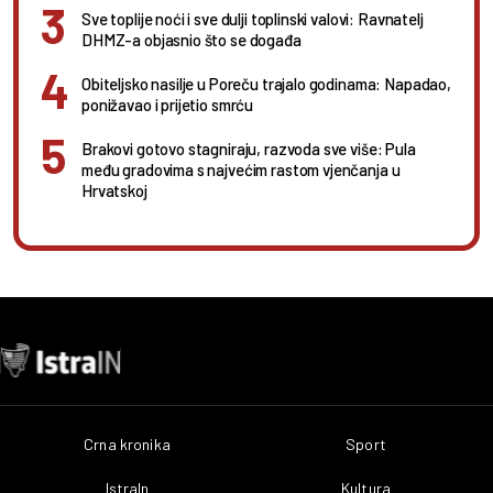
Sve toplije noći i sve dulji toplinski valovi: Ravnatelj
DHMZ-a objasnio što se događa
Obiteljsko nasilje u Poreču trajalo godinama: Napadao,
ponižavao i prijetio smrću
Brakovi gotovo stagniraju, razvoda sve više: Pula
među gradovima s najvećim rastom vjenčanja u
Hrvatskoj
Crna kronika
Sport
IstraIn
Kultura