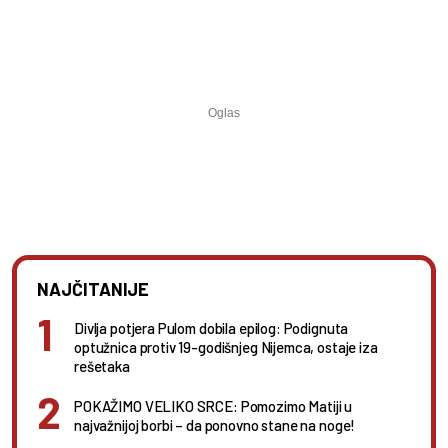
NAJČITANIJE
Divlja potjera Pulom dobila epilog: Podignuta
optužnica protiv 19-godišnjeg Nijemca, ostaje iza
rešetaka
POKAŽIMO VELIKO SRCE: Pomozimo Matiji u
najvažnijoj borbi – da ponovno stane na noge!