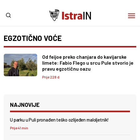
EGZOTIČNO VOĆE
Od feijoe preko chanjara do kavijarske
limete: Fabio Flego u srcu Pule stvorio je
pravu egzotičnu oazu
Prije 228 d
NAJNOVIJE
U parku u Puli pronađen teško ozlijeđen maloljetnik!
Prije 41 min