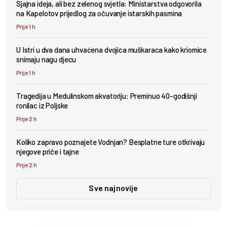
Sjajna ideja, ali bez zelenog svjetla: Ministarstva odgovorila
na Kapelotov prijedlog za očuvanje istarskih pasmina
Prije 1 h
U Istri u dva dana uhvaćena dvojica muškaraca kako kriomice
snimaju nagu djecu
Prije 1 h
Tragedija u Medulinskom akvatoriju: Preminuo 40-godišnji
ronilac iz Poljske
Prije 2 h
Koliko zapravo poznajete Vodnjan? Besplatne ture otkrivaju
njegove priče i tajne
Prije 2 h
Sve najnovije