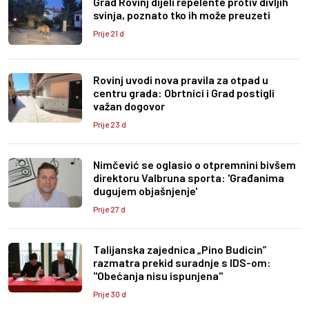
Grad Rovinj dijeli repelente protiv divljih
svinja, poznato tko ih može preuzeti
Prije 21 d
Rovinj uvodi nova pravila za otpad u
centru grada: Obrtnici i Grad postigli
važan dogovor
Prije 23 d
Nimčević se oglasio o otpremnini bivšem
direktoru Valbruna sporta: 'Građanima
dugujem objašnjenje'
Prije 27 d
Talijanska zajednica „Pino Budicin”
razmatra prekid suradnje s IDS-om:
"Obećanja nisu ispunjena"
Prije 30 d