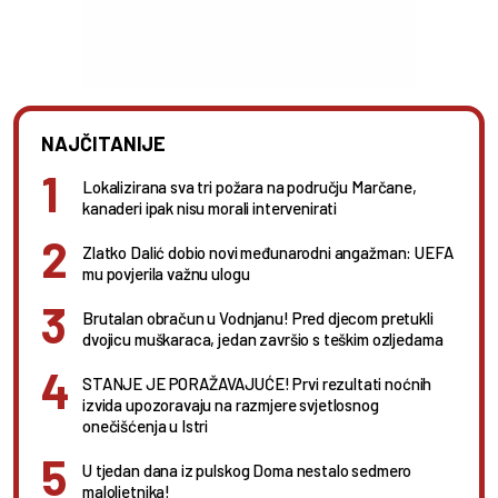
NAJČITANIJE
Lokalizirana sva tri požara na području Marčane,
kanaderi ipak nisu morali intervenirati
Zlatko Dalić dobio novi međunarodni angažman: UEFA
mu povjerila važnu ulogu
Brutalan obračun u Vodnjanu! Pred djecom pretukli
dvojicu muškaraca, jedan završio s teškim ozljedama
STANJE JE PORAŽAVAJUĆE! Prvi rezultati noćnih
izvida upozoravaju na razmjere svjetlosnog
onečišćenja u Istri
U tjedan dana iz pulskog Doma nestalo sedmero
maloljetnika!