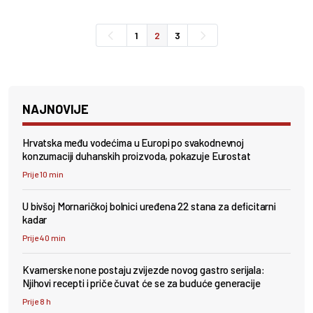
1
2
3
NAJNOVIJE
Hrvatska među vodećima u Europi po svakodnevnoj
konzumaciji duhanskih proizvoda, pokazuje Eurostat
Prije 10 min
U bivšoj Mornaričkoj bolnici uređena 22 stana za deficitarni
kadar
Prije 40 min
Kvarnerske none postaju zvijezde novog gastro serijala:
Njihovi recepti i priče čuvat će se za buduće generacije
Prije 8 h