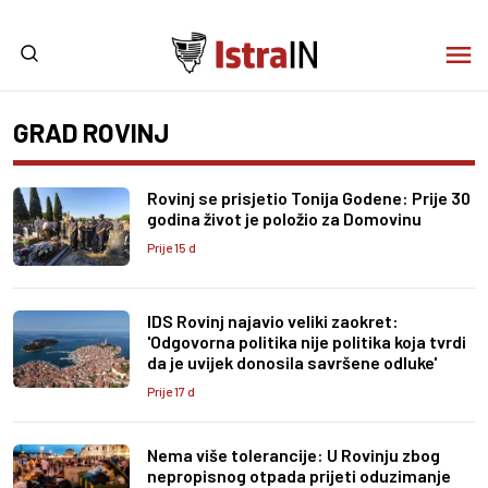
GRAD ROVINJ
Rovinj se prisjetio Tonija Godene: Prije 30
godina život je položio za Domovinu
Prije 15 d
IDS Rovinj najavio veliki zaokret:
'Odgovorna politika nije politika koja tvrdi
da je uvijek donosila savršene odluke'
Prije 17 d
Nema više tolerancije: U Rovinju zbog
nepropisnog otpada prijeti oduzimanje