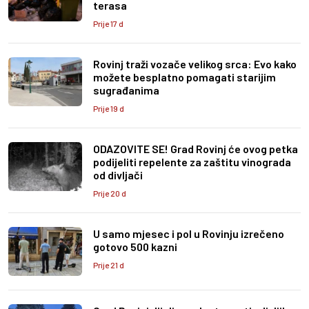
terasa
Prije 17 d
Rovinj traži vozače velikog srca: Evo kako
možete besplatno pomagati starijim
sugrađanima
Prije 19 d
ODAZOVITE SE! Grad Rovinj će ovog petka
podijeliti repelente za zaštitu vinograda
od divljači
Prije 20 d
U samo mjesec i pol u Rovinju izrečeno
gotovo 500 kazni
Prije 21 d