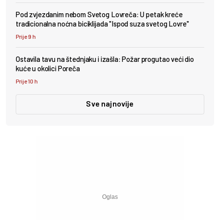
Pod zvjezdanim nebom Svetog Lovreča: U petak kreće
tradicionalna noćna biciklijada "Ispod suza svetog Lovre"
Prije 9 h
Ostavila tavu na štednjaku i izašla: Požar progutao veći dio
kuće u okolici Poreča
Prije 10 h
Sve najnovije