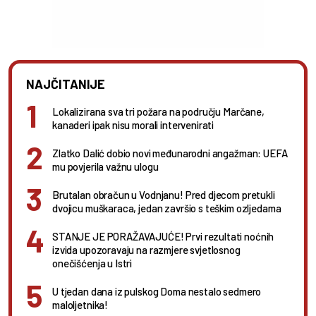
NAJČITANIJE
Lokalizirana sva tri požara na području Marčane,
kanaderi ipak nisu morali intervenirati
Zlatko Dalić dobio novi međunarodni angažman: UEFA
mu povjerila važnu ulogu
Brutalan obračun u Vodnjanu! Pred djecom pretukli
dvojicu muškaraca, jedan završio s teškim ozljedama
STANJE JE PORAŽAVAJUĆE! Prvi rezultati noćnih
izvida upozoravaju na razmjere svjetlosnog
onečišćenja u Istri
U tjedan dana iz pulskog Doma nestalo sedmero
maloljetnika!