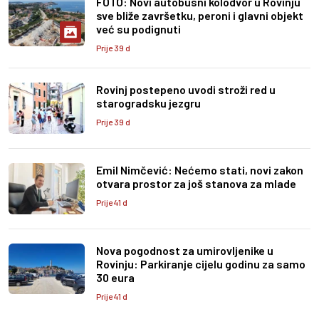
FOTO: Novi autobusni kolodvor u Rovinju
sve bliže završetku, peroni i glavni objekt
već su podignuti
Prije 39 d
Rovinj postepeno uvodi stroži red u
starogradsku jezgru
Prije 39 d
Emil Nimčević: Nećemo stati, novi zakon
otvara prostor za još stanova za mlade
Prije 41 d
Nova pogodnost za umirovljenike u
Rovinju: Parkiranje cijelu godinu za samo
30 eura
Prije 41 d