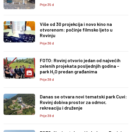
Prije 35 d
Više od 30 projekcija i novo kino na
otvorenom: počinje filmsko ljeto u
Rovinju
Prije 36 d
FOTO: Rovinj otvorio jedan od najvećih
zelenih projekata posljednjih godina –
park H₂O predan građanima
Prije 38 d
Danas se otvara novi tematski park Cuvi:
Rovinj dobiva prostor za odmor,
rekreaciju i druženje
Prije 39 d