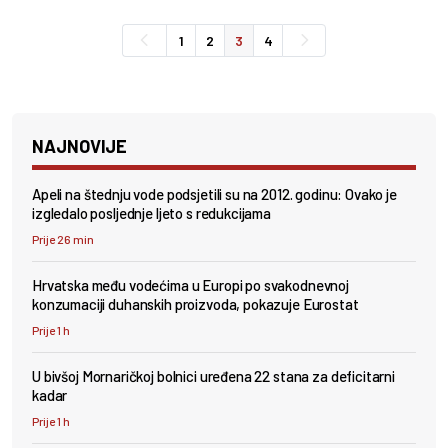
1
2
3
4
NAJNOVIJE
Apeli na štednju vode podsjetili su na 2012. godinu: Ovako je
izgledalo posljednje ljeto s redukcijama
Prije 26 min
Hrvatska među vodećima u Europi po svakodnevnoj
konzumaciji duhanskih proizvoda, pokazuje Eurostat
Prije 1 h
U bivšoj Mornaričkoj bolnici uređena 22 stana za deficitarni
kadar
Prije 1 h