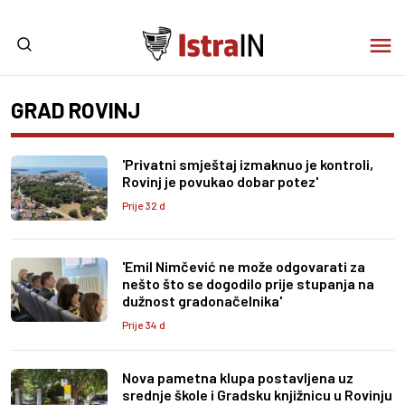
GRAD ROVINJ
'Privatni smještaj izmaknuo je kontroli,
Rovinj je povukao dobar potez'
Prije 32 d
'Emil Nimčević ne može odgovarati za
nešto što se dogodilo prije stupanja na
dužnost gradonačelnika'
Prije 34 d
Nova pametna klupa postavljena uz
srednje škole i Gradsku knjižnicu u Rovinju