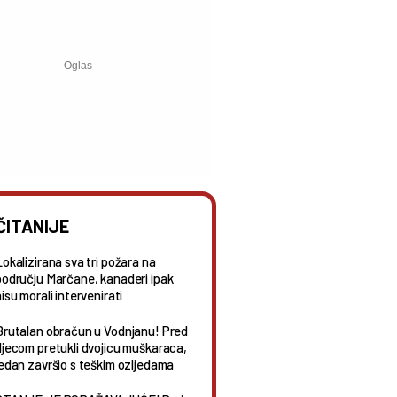
ČITANIJE
Lokalizirana sva tri požara na
području Marčane, kanaderi ipak
isu morali intervenirati
Brutalan obračun u Vodnjanu! Pred
djecom pretukli dvojicu muškaraca,
jedan završio s teškim ozljedama