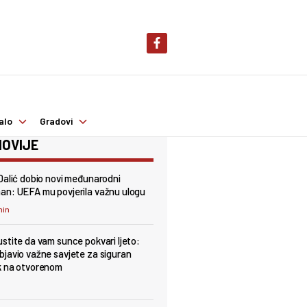
alo
Gradovi
OVIJE
Dalić dobio novi međunarodni
n: UEFA mu povjerila važnu ulogu
min
stite da vam sunce pokvari ljeto:
javio važne savjete za siguran
k na otvorenom