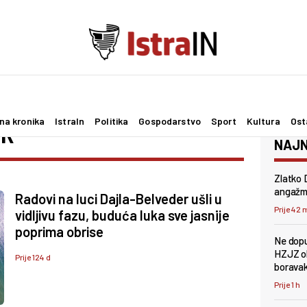
na kronika
IstraIn
Politika
Gospodarstvo
Sport
Kultura
Ost
ER
NAJN
Zlatko 
angažma
Radovi na luci Dajla-Belveder ušli u
Prije 42 
vidljivu fazu, buduća luka sve jasnije
poprima obrise
Ne dopu
HZJZ ob
Prije 124 d
borava
Prije 1 h