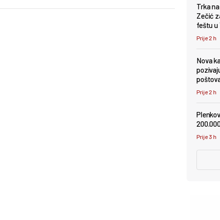
Trka na
Zečić z
feštu u
Prije 2 h
Nova kam
pozivaj
poštov
Prije 2 h
Plenkov
200.000
Prije 3 h