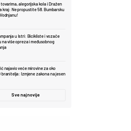
 tovarima, alegorijska kola i Dražen
a kraj: Ne propustite 58. Bumbarsku
 Vodnjanu!
panja u Istri: Bicikliste i vozače
u na više opreza i međusobnog
anja
ić najavio veće mirovine za oko
 branitelja: Izmjene zakona na jesen
Sve najnovije