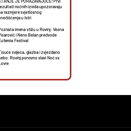
STANJE JE PORAŽAVAJUĆE! Prvi
rezultati noćnih izvida upozoravaju
na razmjere svjetlosnog
nečišćenja u Istri
Poznata imena stižu u Rovinj: Vesna
Pisarović i Neno Belan predvode
Eufemia Festival
Tisuće svijeća, glazba i zvjezdano
nebo: Rovinj ponovno slavi Noć sv.
Lovre