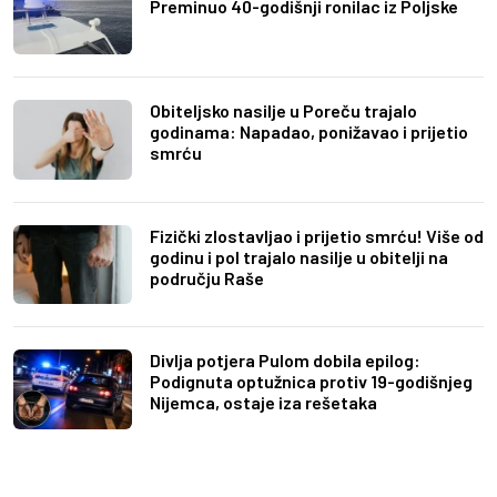
Preminuo 40-godišnji ronilac iz Poljske
Obiteljsko nasilje u Poreču trajalo
godinama: Napadao, ponižavao i prijetio
smrću
Fizički zlostavljao i prijetio smrću! Više od
godinu i pol trajalo nasilje u obitelji na
području Raše
Divlja potjera Pulom dobila epilog:
Podignuta optužnica protiv 19-godišnjeg
Nijemca, ostaje iza rešetaka