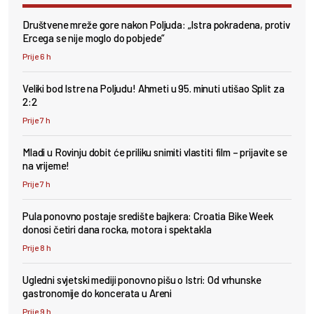
Društvene mreže gore nakon Poljuda: „Istra pokradena, protiv
Ercega se nije moglo do pobjede“
Prije 6 h
Veliki bod Istre na Poljudu! Ahmeti u 95. minuti utišao Split za
2:2
Prije 7 h
Mladi u Rovinju dobit će priliku snimiti vlastiti film – prijavite se
na vrijeme!
Prije 7 h
Pula ponovno postaje središte bajkera: Croatia Bike Week
donosi četiri dana rocka, motora i spektakla
Prije 8 h
Ugledni svjetski mediji ponovno pišu o Istri: Od vrhunske
gastronomije do koncerata u Areni
Prije 9 h