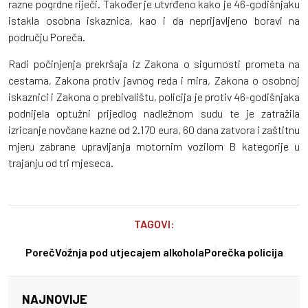
razne pogrdne riječi. Također je utvrđeno kako je 46-godišnjaku
istakla osobna iskaznica, kao i da neprijavljeno boravi na
području Poreča.
Radi počinjenja prekršaja iz Zakona o sigurnosti prometa na
cestama, Zakona protiv javnog reda i mira, Zakona o osobnoj
iskaznici i Zakona o prebivalištu, policija je protiv 46-godišnjaka
podnijela optužni prijedlog nadležnom sudu te je zatražila
izricanje novčane kazne od 2.170 eura, 60 dana zatvora i zaštitnu
mjeru zabrane upravljanja motornim vozilom B kategorije u
trajanju od tri mjeseca.
TAGOVI:
Poreč
Vožnja pod utjecajem alkohola
Porečka policija
NAJNOVIJE