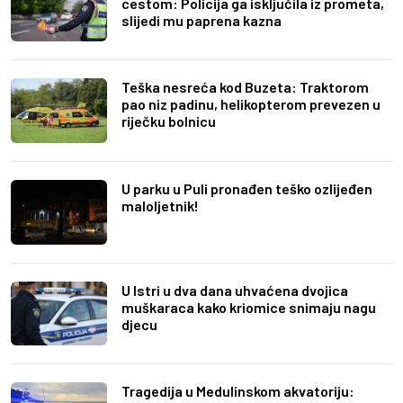
cestom: Policija ga isključila iz prometa,
slijedi mu paprena kazna
Teška nesreća kod Buzeta: Traktorom
pao niz padinu, helikopterom prevezen u
riječku bolnicu
U parku u Puli pronađen teško ozlijeđen
maloljetnik!
U Istri u dva dana uhvaćena dvojica
muškaraca kako kriomice snimaju nagu
djecu
Tragedija u Medulinskom akvatoriju: