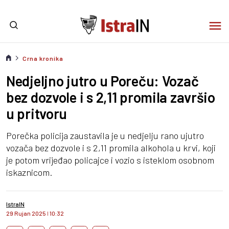
Crna kronika
Nedjeljno jutro u Poreču: Vozač
bez dozvole i s 2,11 promila završio
u pritvoru
Porečka policija zaustavila je u nedjelju rano ujutro
vozača bez dozvole i s 2,11 promila alkohola u krvi, koji
je potom vrijeđao policajce i vozio s isteklom osobnom
iskaznicom.
IstraIN
29 Rujan 2025
I
10:32