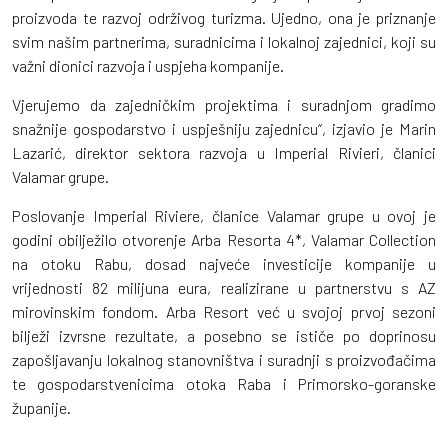
proizvoda te razvoj održivog turizma. Ujedno, ona je priznanje
svim našim partnerima, suradnicima i lokalnoj zajednici, koji su
važni dionici razvoja i uspjeha kompanije.
Vjerujemo da zajedničkim projektima i suradnjom gradimo
snažnije gospodarstvo i uspješniju zajednicu“, izjavio je Marin
Lazarić, direktor sektora razvoja u Imperial Rivieri, članici
Valamar grupe.
Poslovanje Imperial Riviere, članice Valamar grupe u ovoj je
godini obilježilo otvorenje Arba Resorta 4*, Valamar Collection
na otoku Rabu, dosad najveće investicije kompanije u
vrijednosti 82 milijuna eura, realizirane u partnerstvu s AZ
mirovinskim fondom. Arba Resort već u svojoj prvoj sezoni
bilježi izvrsne rezultate, a posebno se ističe po doprinosu
zapošljavanju lokalnog stanovništva i suradnji s proizvođačima
te gospodarstvenicima otoka Raba i Primorsko-goranske
županije.