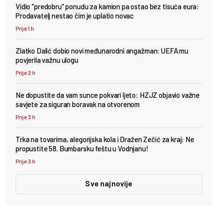
Vidio "predobru" ponudu za kamion pa ostao bez tisuća eura:
Prodavatelj nestao čim je uplatio novac
Prije 1 h
Zlatko Dalić dobio novi međunarodni angažman: UEFA mu
povjerila važnu ulogu
Prije 2 h
Ne dopustite da vam sunce pokvari ljeto: HZJZ objavio važne
savjete za siguran boravak na otvorenom
Prije 3 h
Trka na tovarima, alegorijska kola i Dražen Zečić za kraj: Ne
propustite 58. Bumbarsku feštu u Vodnjanu!
Prije 3 h
Sve najnovije