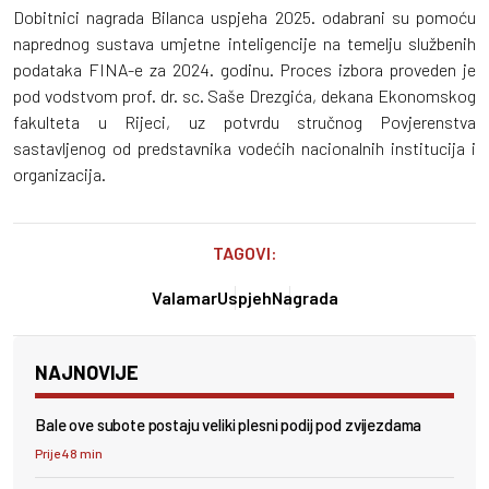
Dobitnici nagrada Bilanca uspjeha 2025. odabrani su pomoću
naprednog sustava umjetne inteligencije na temelju službenih
podataka FINA-e za 2024. godinu. Proces izbora proveden je
pod vodstvom prof. dr. sc. Saše Drezgića, dekana Ekonomskog
fakulteta u Rijeci, uz potvrdu stručnog Povjerenstva
sastavljenog od predstavnika vodećih nacionalnih institucija i
organizacija.
TAGOVI:
Valamar
Uspjeh
Nagrada
NAJNOVIJE
Bale ove subote postaju veliki plesni podij pod zvijezdama
Prije 48 min