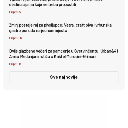
destinacijama koje ne treba propustiti
Prije 9 h
Žminj postaje raj za pivoljupce: Vatra, craft piva i vrhunska
gastro ponuda na jednom mjestu
Prije 10 h
Dvije glazbene večeri za pamćenje u Svetvinčentu: Urban&4 i
Amira Medunjanin stižu u Kaštel Morosini-Grimani
Prije 11 h
Sve najnovije