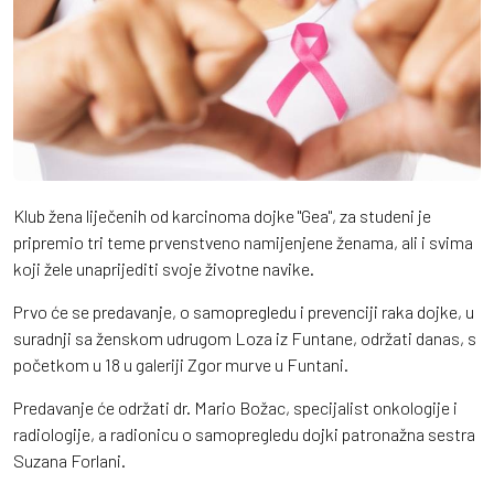
Klub žena liječenih od karcinoma dojke "Gea", za studeni je
pripremio tri teme prvenstveno namijenjene ženama, ali i svima
koji žele unaprijediti svoje životne navike.
Prvo će se predavanje, o samopregledu i prevenciji raka dojke, u
suradnji sa ženskom udrugom Loza iz Funtane, održati danas, s
početkom u 18 u galeriji Zgor murve u Funtani.
Predavanje će održati dr. Mario Božac, specijalist onkologije i
radiologije, a radionicu o samopregledu dojki patronažna sestra
Suzana Forlani.