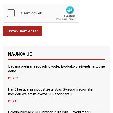
Ostavi komentar
NAJNOVIJE
Lagana prehrana i dovoljno vode: Evo kako preživjeti najtoplije
dane
Prije 7 h
Panč Festival prvi put stiže u Istru: Svjetski i regionalni
komičari krajem kolovoza u Svetvinčentu
Prije 8 h
Ugledni njemački GEO preporučuje Istru: Rovinj među