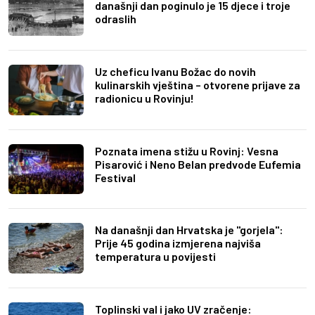
današnji dan poginulo je 15 djece i troje
odraslih
Uz cheficu Ivanu Božac do novih
kulinarskih vještina – otvorene prijave za
radionicu u Rovinju!
Poznata imena stižu u Rovinj: Vesna
Pisarović i Neno Belan predvode Eufemia
Festival
Na današnji dan Hrvatska je "gorjela":
Prije 45 godina izmjerena najviša
temperatura u povijesti
Toplinski val i jako UV zračenje: