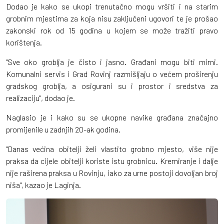
Dodao je kako se ukopi trenutačno mogu vršiti i na starim
grobnim mjestima za koja nisu zaključeni ugovori te je prošao
zakonski rok od 15 godina u kojem se može tražiti pravo
korištenja.
"Sve oko groblja je čisto i jasno. Građani mogu biti mirni.
Komunalni servis i Grad Rovinj razmišljaju o većem proširenju
gradskog groblja, a osigurani su i prostor i sredstva za
realizaciju", dodao je.
Naglasio je i kako su se ukopne navike građana značajno
promijenile u zadnjih 20-ak godina.
"Danas većina obitelji želi vlastito grobno mjesto, više nije
praksa da cijele obitelji koriste istu grobnicu. Kremiranje i dalje
nije raširena praksa u Rovinju, iako za urne postoji dovoljan broj
niša", kazao je Laginja.