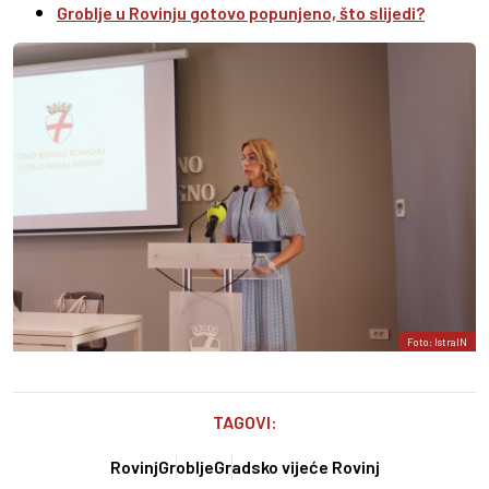
Groblje u Rovinju gotovo popunjeno, što slijedi?
Foto: IstraIN
TAGOVI:
Rovinj
Groblje
Gradsko vijeće Rovinj