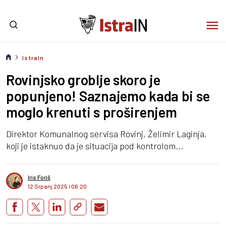
IstraIn
Rovinjsko groblje skoro je
popunjeno! Saznajemo kada bi se
moglo krenuti s proširenjem
Direktor Komunalnog servisa Rovinj, Želimir Laginja,
koji je istaknuo da je situacija pod kontrolom...
Iris Foriš
12 Srpanj 2025
I
06:20