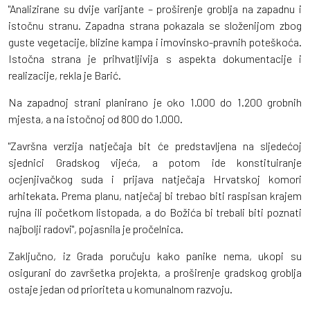
"Analizirane su dvije varijante – proširenje groblja na zapadnu i
istočnu stranu. Zapadna strana pokazala se složenijom zbog
guste vegetacije, blizine kampa i imovinsko-pravnih poteškoća.
Istočna strana je prihvatljivija s aspekta dokumentacije i
realizacije, rekla je Barić.
Na zapadnoj strani planirano je oko 1.000 do 1.200 grobnih
mjesta, a na istočnoj od 800 do 1.000.
"Završna verzija natječaja bit će predstavljena na sljedećoj
sjednici Gradskog vijeća, a potom ide konstituiranje
ocjenjivačkog suda i prijava natječaja Hrvatskoj komori
arhitekata. Prema planu, natječaj bi trebao biti raspisan krajem
rujna ili početkom listopada, a do Božića bi trebali biti poznati
najbolji radovi", pojasnila je pročelnica.
Zaključno, iz Grada poručuju kako panike nema, ukopi su
osigurani do završetka projekta, a proširenje gradskog groblja
ostaje jedan od prioriteta u komunalnom razvoju.