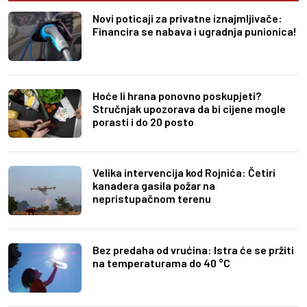
Novi poticaji za privatne iznajmljivače:
Financira se nabava i ugradnja punionica!
Hoće li hrana ponovno poskupjeti?
Stručnjak upozorava da bi cijene mogle
porasti i do 20 posto
Velika intervencija kod Rojnića: Četiri
kanadera gasila požar na
nepristupačnom terenu
Bez predaha od vrućina: Istra će se pržiti
na temperaturama do 40 °C