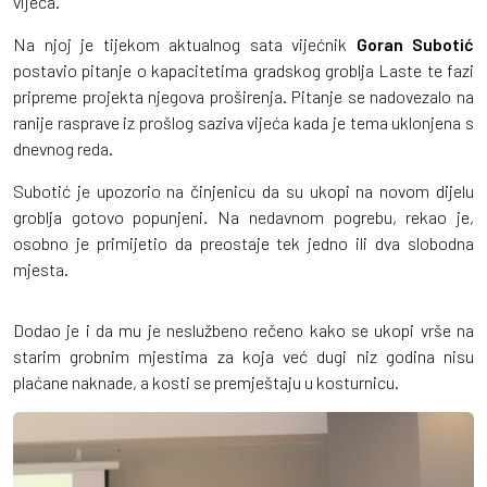
vijeća.
Na njoj je tijekom aktualnog sata vijećnik
Goran Subotić
postavio pitanje o kapacitetima gradskog groblja Laste te fazi
pripreme projekta njegova proširenja. Pitanje se nadovezalo na
ranije rasprave iz prošlog saziva vijeća kada je tema uklonjena s
dnevnog reda.
Subotić je upozorio na činjenicu da su ukopi na novom dijelu
groblja gotovo popunjeni. Na nedavnom pogrebu, rekao je,
osobno je primijetio da preostaje tek jedno ili dva slobodna
mjesta.
Dodao je i da mu je neslužbeno rečeno kako se ukopi vrše na
starim grobnim mjestima za koja već dugi niz godina nisu
plaćane naknade, a kosti se premještaju u kosturnicu.