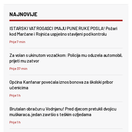
NAJNOVIJE
ISTARSKI VATROGASCI IMAJU PUNE RUKE POSLA! Požari
kod Marčane i Rojnića uspješno stavljeni pod kontrolu
Prije 7 min
Za volan s ukinutom vozačkom: Policija mu oduzela automobil,
prijeti mu zatvor
Prije 37 min
Općina Kanfanar povećala iznos bonova za školski pribor
učenicima
Prije 1 h
Brutalan obračun u Vodnjanu! Pred djecom pretukli dvojicu
muškaraca, jedan završio s teškim ozljedama
Prije 1 h