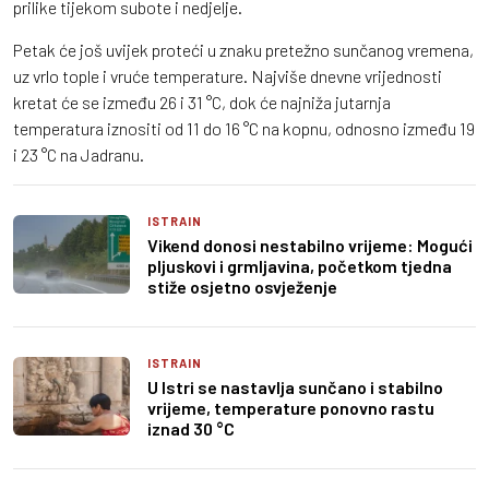
prilike tijekom subote i nedjelje.
Petak će još uvijek proteći u znaku pretežno sunčanog vremena,
uz vrlo tople i vruće temperature. Najviše dnevne vrijednosti
kretat će se između 26 i 31 °C, dok će najniža jutarnja
temperatura iznositi od 11 do 16 °C na kopnu, odnosno između 19
i 23 °C na Jadranu.
ISTRAIN
Vikend donosi nestabilno vrijeme: Mogući
pljuskovi i grmljavina, početkom tjedna
stiže osjetno osvježenje
ISTRAIN
U Istri se nastavlja sunčano i stabilno
vrijeme, temperature ponovno rastu
iznad 30 °C