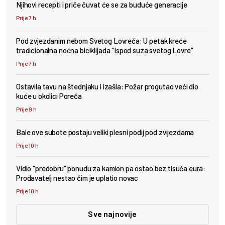
Njihovi recepti i priče čuvat će se za buduće generacije
Prije 7 h
Pod zvjezdanim nebom Svetog Lovreča: U petak kreće
tradicionalna noćna biciklijada "Ispod suza svetog Lovre"
Prije 7 h
Ostavila tavu na štednjaku i izašla: Požar progutao veći dio
kuće u okolici Poreča
Prije 9 h
Bale ove subote postaju veliki plesni podij pod zvijezdama
Prije 10 h
Vidio "predobru" ponudu za kamion pa ostao bez tisuća eura:
Prodavatelj nestao čim je uplatio novac
Prije 10 h
Sve najnovije