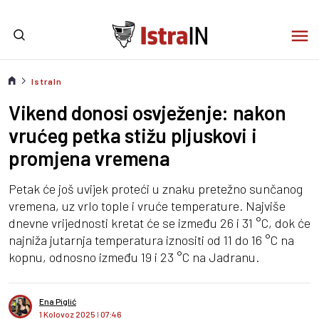
IstraIn
Vikend donosi osvježenje: nakon
vrućeg petka stižu pljuskovi i
promjena vremena
Petak će još uvijek proteći u znaku pretežno sunčanog
vremena, uz vrlo tople i vruće temperature. Najviše
dnevne vrijednosti kretat će se između 26 i 31 °C, dok će
najniža jutarnja temperatura iznositi od 11 do 16 °C na
kopnu, odnosno između 19 i 23 °C na Jadranu.
Ena Piglić
1 Kolovoz 2025
I
07:46