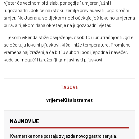
Vjetar će većinom biti slab, ponegdje i umjeren južni i
jugozapadni, dok će na istoku zemlje prevladavati jugoistočni
smjer. Na Jadranu se tijekom noći očekuje još lokalno umjerena
bura, a tijekom dana okretanje na jugozapadni vjetar.
Tijekom vikenda stiže osvježenje, osobito u unutrašnjosti, gdje
se očekuju lokalni pljuskovi, kiša i niže temperature. Promjena
vremena najizraženija će biti u subotu poslijepodne i navečer,
kada su mogući i izraženiji grmljavinski pljuskovi.
TAGOVI:
vrijeme
Kiša
Istramet
NAJNOVIJE
Kvarnerske none postaju zvijezde novog gastro serijala: