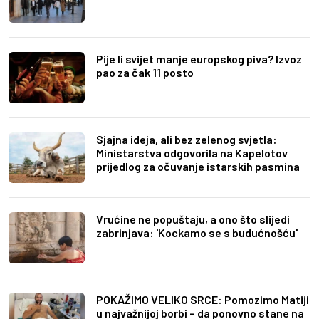
Pije li svijet manje europskog piva? Izvoz
pao za čak 11 posto
Sjajna ideja, ali bez zelenog svjetla:
Ministarstva odgovorila na Kapelotov
prijedlog za očuvanje istarskih pasmina
Vrućine ne popuštaju, a ono što slijedi
zabrinjava: 'Kockamo se s budućnošću'
POKAŽIMO VELIKO SRCE: Pomozimo Matiji
u najvažnijoj borbi – da ponovno stane na