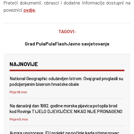
Prateći dokumenti, obrasci i dodatne informacije dostupni na
poveznici
ovdje
.
TAGOVI:
Grad Pula
PulaFlash
Javno savjetovanje
NAJNOVIJE
National Geographic oduševljen Istrom: Ovaj grad proglasili su
podcijenjenim biserom hrvatske obale
Prije 18 min
Na današnji dan 1992. godine morska pijavica potopila brod
kod Rovinja TIJELO DJEVOJČICE NIKAD NIJE PRONAĐENO
Prije 45 min
Aurora upozorava: EU projekt ne počinje kada stigne novac