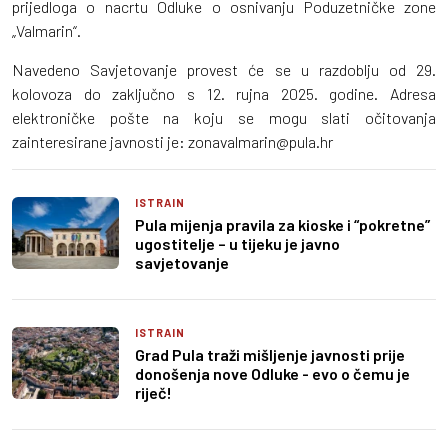
prijedloga o nacrtu Odluke o osnivanju Poduzetničke zone
„Valmarin“.
Navedeno Savjetovanje provest će se u razdoblju od 29.
kolovoza do zaključno s 12. rujna 2025. godine. Adresa
elektroničke pošte na koju se mogu slati očitovanja
zainteresirane javnosti je: zonavalmarin@pula.hr
ISTRAIN
Pula mijenja pravila za kioske i “pokretne”
ugostitelje – u tijeku je javno
savjetovanje
ISTRAIN
Grad Pula traži mišljenje javnosti prije
donošenja nove Odluke - evo o čemu je
riječ!