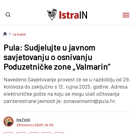
IstraIn
Pula: Sudjelujte u javnom
savjetovanju o osnivanju
Poduzetničke zone „Valmarin“
Navedeno Savjetovanje provest će se u razdoblju od 29.
kolovoza do zaključno s 12. rujna 2025. godine. Adresa
elektroničke pošte na koju se mogu slati očitovanja
zainteresirane javnosti je: zonavalmarin@pula.hr.
Iris Foriš
29 Kolovoz 2025
I
14:55