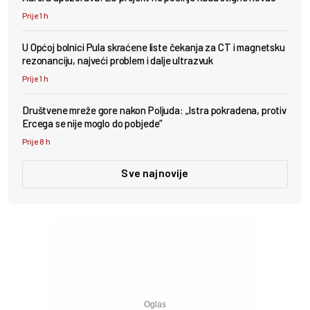
Prije 1 h
U Općoj bolnici Pula skraćene liste čekanja za CT i magnetsku
rezonanciju, najveći problem i dalje ultrazvuk
Prije 1 h
Društvene mreže gore nakon Poljuda: „Istra pokradena, protiv
Ercega se nije moglo do pobjede“
Prije 8 h
Sve najnovije