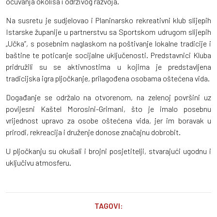
očuvanja okoliša i održivog razvoja.
Na susretu je sudjelovao i Planinarsko rekreativni klub slijepih
Istarske županije u partnerstvu sa Sportskom udrugom slijepih
„Učka”, s posebnim naglaskom na poštivanje lokalne tradicije i
baštine te poticanje socijalne uključenosti. Predstavnici Kluba
pridružili su se aktivnostima u kojima je predstavljena
tradicijska igra pljočkanje, prilagođena osobama oštećena vida.
Događanje se održalo na otvorenom, na zelenoj površini uz
povijesni Kaštel Morosini-Grimani, što je imalo posebnu
vrijednost upravo za osobe oštećena vida, jer im boravak u
prirodi, rekreacija i druženje donose značajnu dobrobit.
U pljočkanju su okušali i brojni posjetitelji, stvarajući ugodnu i
uključivu atmosferu.
TAGOVI: