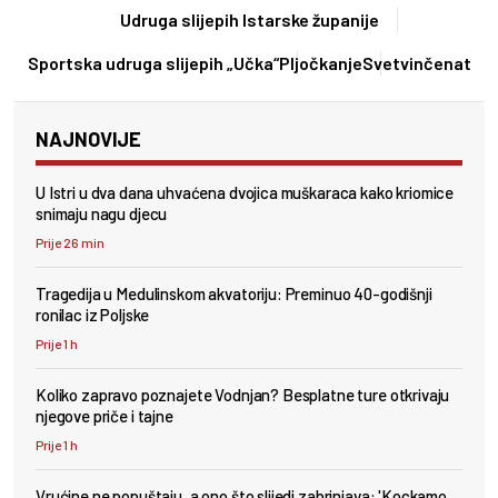
Udruga slijepih Istarske županije
Sportska udruga slijepih „Učka“
Pljočkanje
Svetvinčenat
NAJNOVIJE
U Istri u dva dana uhvaćena dvojica muškaraca kako kriomice
snimaju nagu djecu
Prije 26 min
Tragedija u Medulinskom akvatoriju: Preminuo 40-godišnji
ronilac iz Poljske
Prije 1 h
Koliko zapravo poznajete Vodnjan? Besplatne ture otkrivaju
njegove priče i tajne
Prije 1 h
Vrućine ne popuštaju, a ono što slijedi zabrinjava: 'Kockamo