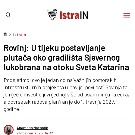
IstraIn
Rovinj: U tijeku postavljanje
plutača oko gradilišta Sjevernog
lukobrana na otoku Sveta Katarina
Podsjetimo, ovo je jedan od najvažnijih pomorskih
infrastrukturnih projekata u novijoj povijesti Rovinja te
je riječ o investiciji vrijednoj više od osam milijuna eura,
a dovršetak radova planiran je do 1. travnja 2027.
godine.
Anamaria Mofardin
2 Prosinac 2025
I
14:37