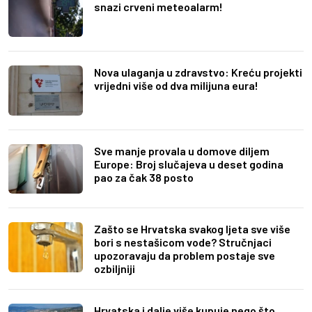
snazi crveni meteoalarm!
Nova ulaganja u zdravstvo: Kreću projekti
vrijedni više od dva milijuna eura!
Sve manje provala u domove diljem
Europe: Broj slučajeva u deset godina
pao za čak 38 posto
Zašto se Hrvatska svakog ljeta sve više
bori s nestašicom vode? Stručnjaci
upozoravaju da problem postaje sve
ozbiljniji
Hrvatska i dalje više kupuje nego što