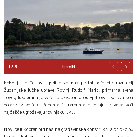
1
/
3
IstraIN
Kako je ranije ove godine za naš portal pojasnio ravnatelj
Županijske lučke uprave Rovinj Rudolf Marić, primarna svrha
novog lukobrana je zaštita akvatorija od vjetrova i valova koji
dolaze iz smjera Ponenta i Tramuntane, dvaju pravaca koji
najčešće ugrožavaju rovinjsku luku.
Novi će lukobran biti nasuta građevinska konstrukcija od oko 35
tisuća kubičnih metara kamenog materijala, s obalom