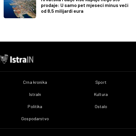
prodaje: U samo pet mjeseci minus veći
od 8,5 milijardi eura
Crna kronika
Sport
IstraIn
Kultura
Politika
Ostalo
Gospodarstvo