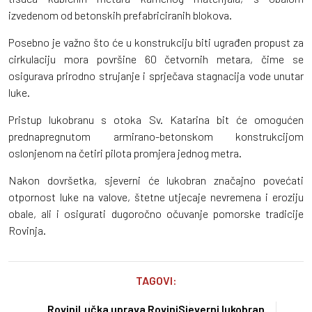
izvedenom od betonskih prefabriciranih blokova.
Posebno je važno što će u konstrukciju biti ugrađen propust za
cirkulaciju mora površine 60 četvornih metara, čime se
osigurava prirodno strujanje i sprječava stagnacija vode unutar
luke.
Pristup lukobranu s otoka Sv. Katarina bit će omogućen
prednapregnutom armirano-betonskom konstrukcijom
oslonjenom na četiri pilota promjera jednog metra.
Nakon dovršetka, sjeverni će lukobran značajno povećati
otpornost luke na valove, štetne utjecaje nevremena i eroziju
obale, ali i osigurati dugoročno očuvanje pomorske tradicije
Rovinja.
TAGOVI:
Rovinj
Lučka uprava Rovinj
Sjeverni lukobran