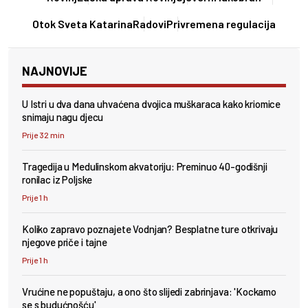
Otok Sveta Katarina
Radovi
Privremena regulacija
NAJNOVIJE
U Istri u dva dana uhvaćena dvojica muškaraca kako kriomice
snimaju nagu djecu
Prije 32 min
Tragedija u Medulinskom akvatoriju: Preminuo 40-godišnji
ronilac iz Poljske
Prije 1 h
Koliko zapravo poznajete Vodnjan? Besplatne ture otkrivaju
njegove priče i tajne
Prije 1 h
Vrućine ne popuštaju, a ono što slijedi zabrinjava: 'Kockamo
se s budućnošću'