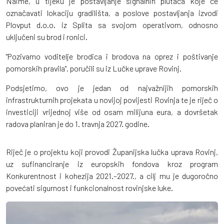
Naime, u tijeku je postavljanje signalnih plutača koje će
označavati lokaciju gradilišta, a poslove postavljanja izvodi
Plovput d.o.o. iz Splita sa svojom operativom, odnosno
uključeni su brod i ronici.
"Pozivamo voditelje brodica i brodova na oprez i poštivanje
pomorskih pravila", poručili su iz Lučke uprave Rovinj.
Podsjetimo, ovo je jedan od najvažnijih pomorskih
infrastrukturnih projekata u novijoj povijesti Rovinja te je riječ o
investiciji vrijednoj više od osam milijuna eura, a dovršetak
radova planiran je do 1. travnja 2027. godine.
Riječ je o projektu koji provodi Županijska lučka uprava Rovinj,
uz sufinanciranje iz europskih fondova kroz program
Konkurentnost i kohezija 2021.–2027., a cilj mu je dugoročno
povećati sigurnost i funkcionalnost rovinjske luke.